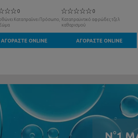
0
0
ρθώνει Καταπραΰνει Πρόσωπο,
Καταπραϋντικό αφρώδες τζελ
 Σώμα
καθαρισμού
ΑΓΟΡΑΣΤΕ ONLINE
ΑΓΟΡΑΣΤΕ ONLINE
N
°
1 Μ