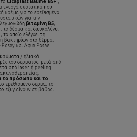
α το
Cicaplast Baume B5+
,
να ενεργά συστατικά που
κή κρέμα για το ερεθισμένο
συστατικών για την
ιφλεγμονώδη
βιταμίνη Β5
,
ι το δέρμα και διευκολύνει
 το οποίο ελέγχει τη
ση βακτηρίων στο δέρμα,
e-Posay και Aqua Posae
γκαύματα / ηλιακά
μές του δέρματος, μετά από
ετά από laser ή peeling
 ακτινοθεραπείας.
α το πρόσωπο και το
το ερεθισμένο δέρμα, το
ο εξυγιαίνουν σε βάθος.