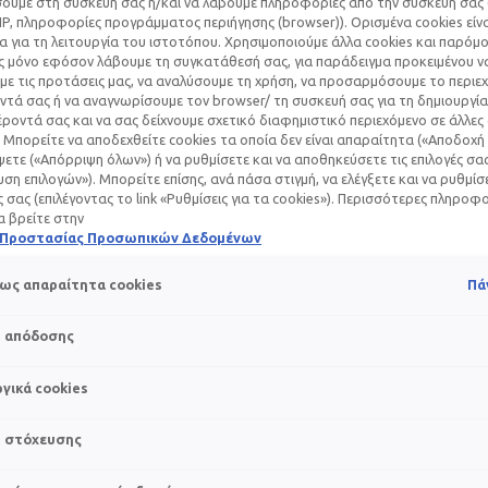
υμε στη συσκευή σας ή/και να λάβουμε πληροφορίες από την συσκευή σας (
IP, πληροφορίες προγράμματος περιήγησης (browser)). Ορισμένα cookies εί
 για τη λειτουργία του ιστοτόπου. Χρησιμοποιούμε άλλα cookies και παρόμο
ς μόνο εφόσον λάβουμε τη συγκατάθεσή σας, για παράδειγμα προκειμένου ν
ε τις προτάσεις μας, να αναλύσουμε τη χρήση, να προσαρμόσουμε το περιε
τά σας ή να αναγνωρίσουμε τον browser/ τη συσκευή σας για τη δημιουργία
ΓΙΑ ΕΡΕΘΙΣΜΈΝΟ 
ροντά σας και να σας δείχνουμε σχετικό διαφημιστικό περιεχόμενο σε άλλες
 Μπορείτε να αποδεχθείτε cookies τα οποία δεν είναι απαραίτητα («Αποδοχή 
ετε («Απόρριψη όλων») ή να ρυθμίσετε και να αποθηκεύσετε τις επιλογές σα
ΦΙΣΗ ΚΑΙ ΦΡΟΝΤ
ση επιλογών»). Μπορείτε επίσης, ανά πάσα στιγμή, να ελέγξετε και να ρυθμίσ
ές σας (επιλέγοντας το link «Ρυθμίσεις για τα cookies»). Περισσότερες πληροφ
α βρείτε στην
ή Προστασίας Προσωπικών Δεδομένων
ως απαραίτητα cookies
Πά
υμαστή «ασπίδα» που μας προστατεύει καθημερινά από ρύπους,
ς, από εξωτερικούς επιθετικούς παράγοντες, δηλαδή, που κα
s απόδοσης
λέσουν φλεγμονές. Όταν αυτή η ασπίδα διαταραχθεί, ακόμη κ
τάλληλο προϊόν φροντίδας, το ξύρισμα, ένα αλλεργιογόνο, η ε
γικά cookies
ζει. Ο ερεθισμός είναι η αντίδρασή της αλλά και ένα σήμα SOS
δικά μελετημένη κρέμα για ερεθισμένο δέρμα είναι ό,τι ακριβώς
s στόχευσης
ση, προστασία και
γρήγορη ανάπλαση
.