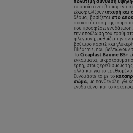
πολύτιμη σύνθεση υψηλή
το οποίο είναι βασισμένο σ
εξασφαλίζουν
ισχυρή και
δέρμα, βασίζεται
στο αποκ
αποκατάσταση της ισορροπί
που προσφέρει ενυδάτωση, ε
την επούλωση του τραύματος
φλεγμονή, ρυθμίζει την α
βούτυρο καριτέ και γλυκερ
Filiformis, που βελτιώνουν
Το
Cicaplast Baume B5+
ε
εγκαύματα, μικροτραυματισ
έρπη, στους ερεθισμούς της
αλλά και για το ερεθισμέν
Συνδυάστε το με το
καταπρ
σώμα
, με πανθενόλη, γλυκ
ενυδατώνει και το καταπρα