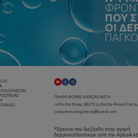
ΦΡΟΝΤ
ΠΟΥ 
ΟΙ Δ
ΠΑΓΚΟ
PLUS
Α
ΑΞΙΟΛΟΓΗΣΕΩΝ
ΡΟΣΤΑΣΙΑΣ
ΠΛΗΡΟΦΟΡΙΕΣ ΚΑΤΑΣΚΕΥΑΣΤΗ
Ν
La Roche Posay, 86270 La Roche-Posay France
COOKIES
consumercaregreece@loreal.com
*Έρευνα που διεξήχθη στην αγορά
δερμοκαλλυντικών από την AplusA κα