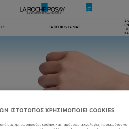
ΑΝ
ΕΝ
ΤΟΣ
ΤΑ ΠΡΟΪΟΝΤΑ ΜΑΣ
ΘΕ
ΚΑ
ΩΝ ΙΣΤΟΤΟΠΟΣ ΧΡΗΣΙΜΟΠΟΙΕΙ COOKIES
οπό μας χρησιμοποιούμε cookies και παρόμοιες τεχνολογίες, προκειμένου να