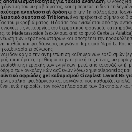
ς αποτελεσματικότητας για ταχεία ανάπλαση
. Ο λόγος γι
τη δύναμη του μικροβιώματος, και εμπεριέχει ειδικά επιλεγμέ
 ταχύτερη αναπλαστική δράση
από την 1η κιόλας ώρα. Ιδανι
λειστικό συστατικό Tribioma
, ένα πρεβιοτικό σύμπλοκο 3 
ας του μικροβιώματος. Η δράση του ενισχύεται από την αντ
νισχύει τις λειτουργίες του δερματικού φραγμού, καταπραΰνε
, το Madecassoside (εκχύλισμα από το φυτό Centella Asiatica),
νανέωση των κερατινοκυττάρων και αποτρέπει την προσκόλλη
ίνη, καθώς και ψευδάργυρο, μαγγάνιο, Ιαματικό Νερό La Roch
 τη διαδικασία επούλωσης.
ίναι ιδανικό για την αντιμετώπιση καθημερινών ερεθισμών (ε
μοί, τσιμπήματα, ερεθισμοί στην περιοχή της πάνας, μικρορωγ
 ευαίσθητης περιοχής των ενηλίκων, μετά από τατουάζ κλπ), μ
ο δέρμα των ογκολογικών ασθενών λόγω χημειοθεραπείας και
αϋντικό αφρώδες gel καθαρισμού
Cicaplast Lavant B5
γι
ερίνη, χαλκό, ψευδάργυρο και μαγγάνιο, που καθαρίζει απαλά 
ΰνει, ενώ περιορίζει τον πολλαπλασιασμό των βακτηρίων και τ