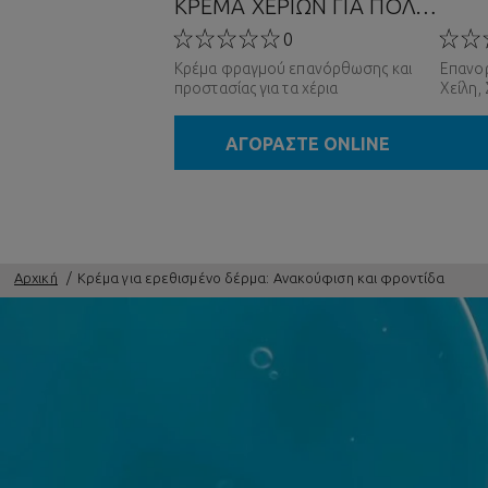
ΚΡΕΜΑ ΧΕΡΙΩΝ ΓΙΑ ΠΟΛΥ
ΣΚΑΣΜΕΝΑ ΧΕΡΙΑ
0
Κρέμα φραγμού επανόρθωσης και
Επανο
προστασίας για τα χέρια
Χείλη,
ΑΓΟΡΑΣΤΕ ONLINE
Αρχική
Κρέμα για ερεθισμένο δέρμα: Ανακούφιση και φροντίδα