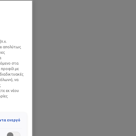
π.χ.
ναι απολύτως
ιες
α
χόμενο στα
 προφίλ με
 διαδικτυακές
όλων»), να
ς
ετε εκ νέου
ορίες
ντα ενεργό