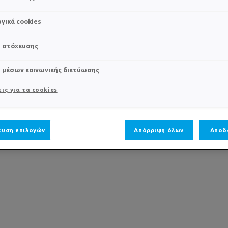
γικά cookies
s στόχευσης
s μέσων κοινωνικής δικτύωσης
ις για τα cookies
υση επιλογών
Απόρριψη όλων
Αποδ