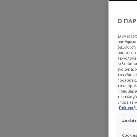
Ο ΠΑΡ
Στον ιστότ
αποθηκεύσο
διεύθυνση 
απαραίτητα
τεχνολογίε
βελτιώσουμ
ενδιαφέρον
τα ενδιαφέ
προτάσεις.
τα απορρίψ
(«Αποθήκευ
τις επιλογ
μπορείτε ν
Πολιτικ
Απολύτ
Cookie