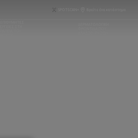
SPOTSCAN+
Βρείτε ένα κατάστημα
ΕΠΙΘΥΜΗΤΕΣ
ΔΕΡΜΑΤΟΛΟΓΙΚΗ
ΕΡΓΕΙΕΣ ΣΤΗ
ΦΡΟΝΤΙΔΑ ΠΟΥ
ΡΑΠΕΙΑ ΤΟΥ
ΑΛΛΑΖΕΙ ΤΗ ΖΩΗ
ΡΚΙΝΟΥ