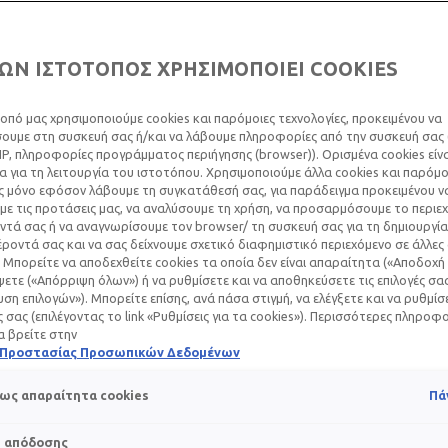
ΩΝ ΙΣΤΟΤΟΠΟΣ ΧΡΗΣΙΜΟΠΟΙΕΙ COOKIES
οπό μας χρησιμοποιούμε cookies και παρόμοιες τεχνολογίες, προκειμένου να
υμε στη συσκευή σας ή/και να λάβουμε πληροφορίες από την συσκευή σας (
IP, πληροφορίες προγράμματος περιήγησης (browser)). Ορισμένα cookies εί
 για τη λειτουργία του ιστοτόπου. Χρησιμοποιούμε άλλα cookies και παρόμο
ς μόνο εφόσον λάβουμε τη συγκατάθεσή σας, για παράδειγμα προκειμένου ν
ε τις προτάσεις μας, να αναλύσουμε τη χρήση, να προσαρμόσουμε το περιε
τά σας ή να αναγνωρίσουμε τον browser/ τη συσκευή σας για τη δημιουργία
ροντά σας και να σας δείχνουμε σχετικό διαφημιστικό περιεχόμενο σε άλλες
 Μπορείτε να αποδεχθείτε cookies τα οποία δεν είναι απαραίτητα («Αποδοχή 
ετε («Απόρριψη όλων») ή να ρυθμίσετε και να αποθηκεύσετε τις επιλογές σα
ση επιλογών»). Μπορείτε επίσης, ανά πάσα στιγμή, να ελέγξετε και να ρυθμίσ
ές σας (επιλέγοντας το link «Ρυθμίσεις για τα cookies»). Περισσότερες πληροφ
α βρείτε στην
ή Προστασίας Προσωπικών Δεδομένων
ως απαραίτητα cookies
Πά
s απόδοσης