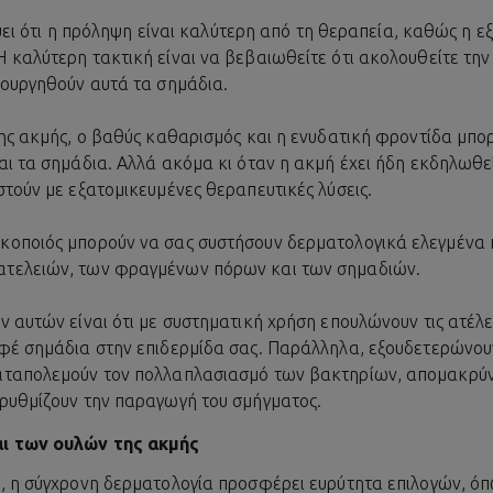
σχύει ότι η πρόληψη είναι καλύτερη από τη θεραπεία, καθώς η ε
 καλύτερη τακτική είναι να βεβαιωθείτε ότι ακολουθείτε την
ιουργηθούν αυτά τα σημάδια.
σης ακμής, ο βαθύς καθαρισμός και η ενυδατική φροντίδα μπο
ι τα σημάδια. Αλλά ακόμα κι όταν η ακμή έχει ήδη εκδηλωθεί,
τούν με εξατομικευμένες θεραπευτικές λύσεις.
κοποιός μπορούν να σας συστήσουν δερματολογικά ελεγμένα
τελειών, των φραγμένων πόρων και των σημαδιών.
 αυτών είναι ότι με συστηματική χρήση επουλώνουν τις ατέλε
φέ σημάδια στην επιδερμίδα σας. Παράλληλα, εξουδετερώνου
αταπολεμούν τον πολλαπλασιασμό των βακτηρίων, απομακρύν
ρυθμίζουν την παραγωγή του σμήγματος.
ι των ουλών της ακμής
, η σύγχρονη δερματολογία προσφέρει ευρύτητα επιλογών, ό