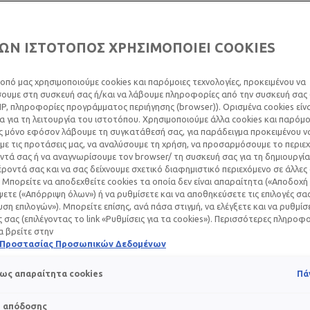
ΩΝ ΙΣΤΟΤΟΠΟΣ ΧΡΗΣΙΜΟΠΟΙΕΙ COOKIES
Α ΑΚΜΉΣ & ΟΥΛΈΣ
οπό μας χρησιμοποιούμε cookies και παρόμοιες τεχνολογίες, προκειμένου να
ΛΛΑΓΕΊΣ
υμε στη συσκευή σας ή/και να λάβουμε πληροφορίες από την συσκευή σας (
IP, πληροφορίες προγράμματος περιήγησης (browser)). Ορισμένα cookies εί
 για τη λειτουργία του ιστοτόπου. Χρησιμοποιούμε άλλα cookies και παρόμο
ς μόνο εφόσον λάβουμε τη συγκατάθεσή σας, για παράδειγμα προκειμένου ν
Αυγούστου 2024
ε τις προτάσεις μας, να αναλύσουμε τη χρήση, να προσαρμόσουμε το περιε
τά σας ή να αναγνωρίσουμε τον browser/ τη συσκευή σας για τη δημιουργία
ι πολλές φορές συνέπεια μιας σοβαρής ακμής, που αφήνει πί
ροντά σας και να σας δείχνουμε σχετικό διαφημιστικό περιεχόμενο σε άλλες
 Μπορείτε να αποδεχθείτε cookies τα οποία δεν είναι απαραίτητα («Αποδοχή 
 αυτοεκτίμηση και την αυτοπεποίθηση ενός ατόμου. Ενώ η ακμ
ετε («Απόρριψη όλων») ή να ρυθμίσετε και να αποθηκεύσετε τις επιλογές σα
, ωθώντας πολλούς να αναζητήσουν αποτελεσματικές θεραπεί
ση επιλογών»). Μπορείτε επίσης, ανά πάσα στιγμή, να ελέγξετε και να ρυθμίσ
εραπεία των ουλών, από τοπικές θεραπείες και χημικό peeling
ές σας (επιλέγοντας το link «Ρυθμίσεις για τα cookies»). Περισσότερες πληροφ
α βρείτε στην
ρούν να βοηθήσουν στη μείωση της εμφάνισής τους. Αυτό το ά
ή Προστασίας Προσωπικών Δεδομένων
ώπιση τους καθώς και προληπτικές στρατηγικές για καθαρότερ
ως απαραίτητα cookies
Πά
ών και ουλών ακμής
s απόδοσης