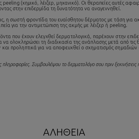
ς peeling (χημικό, λέιζερ, μηχανικό). Οι θεραπείες αυτές αφαι
οντας στην επιδερμίδα τη δυνατότητα να αναγεννηθεί.
εις, η σωστή φροντίδα του
ευαίσθητου δέρματος
με τάση για α
πεία για την αντιμετώπιση της ακμής με λέιζερ ή peeling.
ϊόντα που έχουν ελεγχθεί δερματολογικά, παρέχουν στην επιδ
α να ολοκληρώσει τη διαδικασία της ανάπλασης μετά από τις 
 και προληπτικά για να αποφευχθεί ο σχηματισμός σημαδιών κ
ές πληροφορίες. Συμβουλέψου το δερματολόγο σου πριν ξεκινήσεις 
ΑΛΗΘΕΙΑ