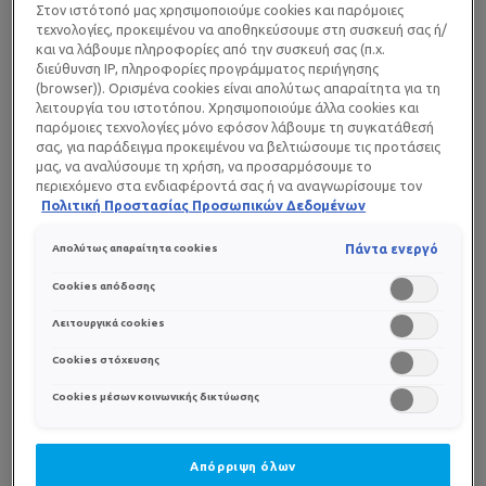
ιδιαιτέρως ευαίσθητες στον ήλιο, γι’ αυτό και υπάρχουν
Στον ιστότοπό μας χρησιμοποιούμε cookies και παρόμοιες
τεχνολογίες, προκειμένου να αποθηκεύσουμε στη συσκευή σας ή/
αυξημένες πιθανότητες να παρουσιάσουν
και να λάβουμε πληροφορίες από την συσκευή σας (π.χ.
υπερμελάγχρωση (σκούρυνση του δέρματος).
διεύθυνση IP, πληροφορίες προγράμματος περιήγησης
(browser)). Ορισμένα cookies είναι απολύτως απαραίτητα για τη
Οι ακτίνες UVB αντιστοιχούν στο 5% της υπεριώδους
λειτουργία του ιστοτόπου. Χρησιμοποιούμε άλλα cookies και
παρόμοιες τεχνολογίες μόνο εφόσον λάβουμε τη συγκατάθεσή
ακτινοβολίας. Είναι ακτίνες πολύ υψηλής ενέργειας και,
σας, για παράδειγμα προκειμένου να βελτιώσουμε τις προτάσεις
μολονότι εμποδίζονται από τα σύννεφα και το γυαλί,
μας, να αναλύσουμε τη χρήση, να προσαρμόσουμε το
μπορούν να εισχωρήσουν στην επιδερμίδα. Οι ακτίνες
περιεχόμενο στα ενδιαφέροντά σας ή να αναγνωρίσουμε τον
αυτές ευθύνονται για το μαύρισμα, αλλά και για το
ηλιακό
browser/ τη συσκευή σας για τη δημιουργία προφίλ με τα
Πολιτική Προστασίας Προσωπικών Δεδομένων
έγκαυμα
, τις
αλλεργικές αντιδράσεις
, και τον
καρκίνο
ενδιαφέροντά σας και να σας δείχνουμε σχετικό διαφημιστικό
περιεχόμενο σε άλλες διαδικτυακές προτάσεις. Μπορείτε να
του δέρματος
.
Πάντα ενεργό
Απολύτως απαραίτητα cookies
αποδεχθείτε cookies τα οποία δεν είναι απαραίτητα («Αποδοχή
όλων»), να τα απορρίψετε («Απόρριψη όλων») ή να ρυθμίσετε και
Cookies απόδοσης
να αποθηκεύσετε τις επιλογές σας («Αποθήκευση επιλογών»).
Μπορείτε επίσης, ανά πάσα στιγμή, να ελέγξετε και να ρυθμίσετε
Λειτουργικά cookies
ΑΝΑΚΑΛΥΨΤΕ ΤΟ ANTHELIOS
εκ νέου τις επιλογές σας (επιλέγοντας το link «Ρυθμίσεις για τα
Cookies στόχευσης
cookies»). Περισσότερες πληροφορίες μπορείτε να βρείτε στην
UV MUNE 400 SPF 50+
Cookies μέσων κοινωνικής δικτύωσης
Απόρριψη όλων