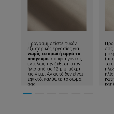
Προγραμματίστε τυχόν
Προ
εξωτερικές εργασίες για
σας
νωρίς το πρωί ή αργά το
μακ
απόγευμα
, αποφεύγοντας
(πιο
εντελώς την έκθεση στον
τα 
ήλιο από τις 12 μ.μ. μέχρι
πλέξ
τις 4 μ.μ. Αν αυτό δεν είναι
ηλίο
εφικτό, καλύψτε το σώμα
κατη
σας.
καπ