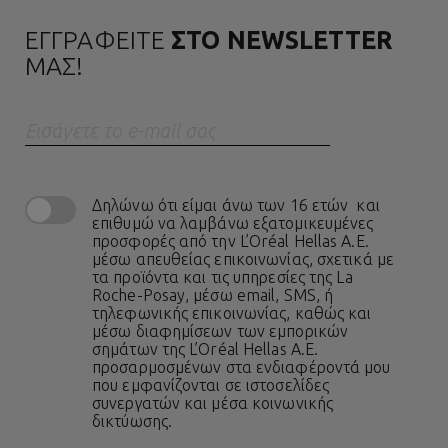
ΕΓΓΡΑΦΕΙΤΕ
ΣΤΟ NEWSLETTER
ΜΑΣ!
Eισάγετε το e-mail σας
Δηλώνω ότι είμαι άνω των 16 ετών και
επιθυμώ να λαμβάνω εξατομικευμένες
προσφορές από την L’Oréal Hellas A.E.
μέσω απευθείας επικοινωνίας, σχετικά με
τα προϊόντα και τις υπηρεσίες της La
Roche-Posay, μέσω email, SMS, ή
τηλεφωνικής επικοινωνίας, καθώς και
μέσω διαφημίσεων των εμπορικών
σημάτων της L’Oréal Hellas A.E.
προσαρμοσμένων στα ενδιαφέροντά μου
που εμφανίζονται σε ιστοσελίδες
συνεργατών και μέσα κοινωνικής
δικτύωσης.