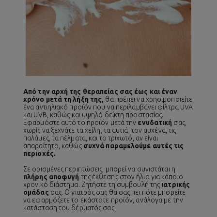
Από την αρχή της θεραπείας σας έως και έναν
χρόνο μετά τη λήξη της,
θα πρέπει να χρησιμοποιείτε
ένα αντιηλιακό προϊόν που να περιλαμβάνει φίλτρα UVA
και UVB, καθώς και υψηλό δείκτη προστασίας.
Εφαρμόστε αυτό το προϊόν μετά την
ενυδατική
σας,
χωρίς να ξεχνάτε τα χείλη, τα αυτιά, τον αυχένα, τις
παλάμες, τα πέλματα, και το τριχωτό, αν είναι
απαραίτητο, καθώς
συχνά παραμελούμε
αυτές τις
περιοχές.
Σε ορισμένες περιπτώσεις, μπορεί να συνιστάται η
πλήρης αποφυγή
της έκθεσης στον ήλιο για κάποιο
χρονικό διάστημα. Ζητήστε τη συμβουλή της
ιατρικής
ομάδας
σας. Ο γιατρός σας θα σας πει πότε μπορείτε
να εφαρμόζετε το εκάστοτε προϊόν, ανάλογα με την
κατάσταση του δέρματός σας.