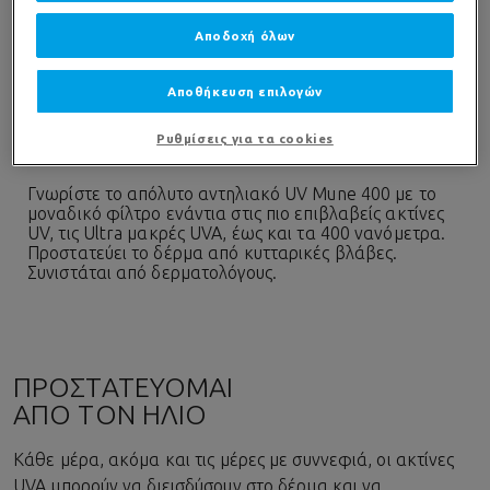
Αποδοχή όλων
Play video
Αποθήκευση επιλογών
Ρυθμίσεις για τα cookies
Γνωρίστε το απόλυτο αντηλιακό UV Mune 400 με το
μοναδικό φίλτρο ενάντια στις πιο επιβλαβείς ακτίνες
UV, τις Ultra μακρές UVA, έως και τα 400 νανόμετρα.
Προστατεύει το δέρμα από κυτταρικές βλάβες.
Συνιστάται από δερματολόγους.
ΠΡΟΣΤΑΤΕΥΟΜΑΙ
ΑΠΟ ΤΟΝ ΗΛΙΟ
Κάθε μέρα, ακόμα και τις μέρες με συννεφιά, οι ακτίνες
UVA μπορούν να διεισδύσουν στο δέρμα και να