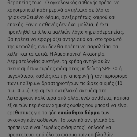
θεραπείας τους. Ο ογκολογικός ασθενής πρέπει να
χρησιμοποιεί καθημερινά αντηλιακό σε όλο το
ηλιοεκτεθειμένο δέρμα, ανεξαρτήτως καιρού και
εποχής. Εάν ο ασθενής δεν έχει μαλλιά, ή έχει
προκληθεί απώλεια μαλλιών λόγω χημειοθεραπείας,
θα πρέπει να εφαρμόζει αντηλιακό και στο τριχωτό
της κεφαλής, ενώ δεν θα πρέπει να παραλείπει τα
χείλη και τα αυτιά. Η Αμερικανική Ακαδημία
Δερματολογίας συστήνει τη χρήση αντηλιακών
σκευασμάτων ευρέος φάσματος με δείκτη SPF 30 ή
μεγαλύτερο, καθώς και την αποφυγή ή τον περιορισμό
των υπαίθριων δραστηριοτήτων τις ώρες αιχμής (10
π.μ.-4 μ.μ). Ορισμένα αντηλιακά σκευάσματα
λειτουργούν καλύτερα από άλλα, ενώ αντίθετα, κάποια
εξ αυτών περιέχουν χημικές ουσίες που μπορεί να είναι
ερεθιστικές για το ήδη
ευαίσθητο δέρμα
των
ογκολογικών ασθενών. Το ιδανικό αντηλιακό θα
πρέπει να είναι "ευρέως φάσματος", δηλαδή να
προστατεύει από όλο το φάσμα των επιβλαβών