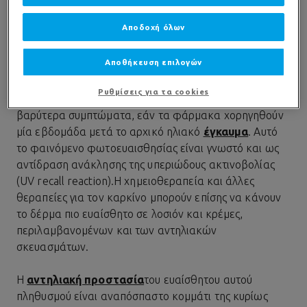
στη συνέχεια σταδιακής απολέπισης (ξεφλούδισμα).
Λιγότερο συχνή παρενέργεια είναι οι
φωτοαλλεργική
Αποδοχή όλων
αντίδραση, όπου τα παραπάνω συμπτώματα μπορεί να
εμφανιστούν ή να εξαπλωθούν και στο δέρμα που δεν
Αποθήκευση επιλογών
εκτέθηκε απευθείας στον ήλιο. Σε πολύ σπάνιες
περιπτώσεις, η χημειοθεραπεία μπορεί να προκαλέσει
Ρυθμίσεις για τα cookies
την επανεμφάνιση ενός ηλιακού εγκαύματος, συχνά με
βαρύτερα συμπτώματα, εάν τα φάρμακα χορηγηθούν
μία εβδομάδα μετά το αρχικό ηλιακό
έγκαυμα
. Αυτό
το φαινόμενο φωτοευαισθησίας είναι γνωστό και ως
αντίδραση ανάκλησης της υπεριώδους ακτινοβολίας
(UV recall reaction).Η χημειοθεραπεία και άλλες
θεραπείες για τον καρκίνο μπορούν επίσης να κάνουν
το δέρμα πιο ευαίσθητο σε λοσιόν και κρέμες,
περιλαμβανομένων και των αντηλιακών
σκευασμάτων.
Η
αντηλιακή προστασία
του ευαίσθητου αυτού
πληθυσμού είναι αναπόσπαστο κομμάτι της κυρίως