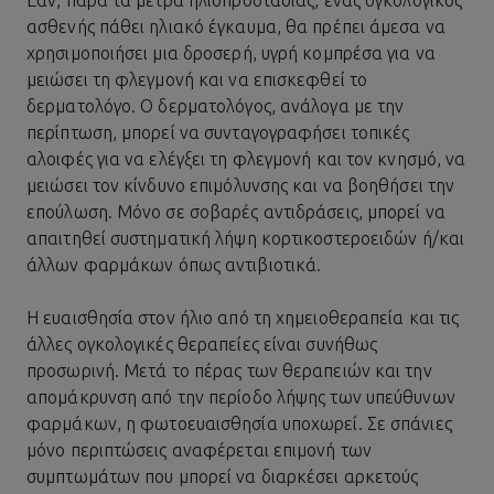
Εάν, παρά τα μέτρα ηλιοπροστασίας, ένας ογκολογικός
ασθενής πάθει ηλιακό έγκαυμα, θα πρέπει άμεσα να
χρησιμοποιήσει μια δροσερή, υγρή κομπρέσα για να
μειώσει τη φλεγμονή και να επισκεφθεί το
δερματολόγο. Ο δερματολόγος, ανάλογα με την
περίπτωση, μπορεί να συνταγογραφήσει τοπικές
αλοιφές για να ελέγξει τη φλεγμονή και τον κνησμό, να
μειώσει τον κίνδυνο επιμόλυνσης και να βοηθήσει την
επούλωση. Μόνο σε σοβαρές αντιδράσεις, μπορεί να
απαιτηθεί συστηματική λήψη κορτικοστεροειδών ή/και
άλλων φαρμάκων όπως αντιβιοτικά.
Η ευαισθησία στον ήλιο από τη χημειοθεραπεία και τις
άλλες ογκολογικές θεραπείες είναι συνήθως
προσωρινή. Μετά το πέρας των θεραπειών και την
απομάκρυνση από την περίοδο λήψης των υπεύθυνων
φαρμάκων, η φωτοευαισθησία υποχωρεί. Σε σπάνιες
μόνο περιπτώσεις αναφέρεται επιμονή των
συμπτωμάτων που μπορεί να διαρκέσει αρκετούς