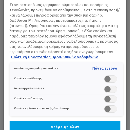
το δέρμα και την υγεία. Ωστόσο, αυτό που δεν
Στον ιστότοπό μας χρησιμοποιούμε cookies και παρόμοιες
τεχνολογίες, προκειμένου να αποθηκεύσουμε στη συσκευή σας ή/
γνωρίζουνε πολλοί, είναι ότι ορισμένα
και να λάβουμε πληροφορίες από την συσκευή σας (π.χ.
χημειοθεραπευτικά φάρμακα, αλλά και κάποιες
διεύθυνση IP, πληροφορίες προγράμματος περιήγησης
νεότερες ογκολογικές θεραπείες μπορεί να
(browser)). Ορισμένα cookies είναι απολύτως απαραίτητα για τη
λειτουργία του ιστοτόπου. Χρησιμοποιούμε άλλα cookies και
καταστήσουν το δέρμα ακόμα πιο ευαίσθητο στη
παρόμοιες τεχνολογίες μόνο εφόσον λάβουμε τη συγκατάθεσή
βλαπτική δράση του ήλιου.
σας, για παράδειγμα προκειμένου να βελτιώσουμε τις προτάσεις
μας, να αναλύσουμε τη χρήση, να προσαρμόσουμε το
περιεχόμενο στα ενδιαφέροντά σας ή να αναγνωρίσουμε τον
Η χημειοθεραπεία και άλλες θεραπείες για τον καρκίνο
browser/ τη συσκευή σας για τη δημιουργία προφίλ με τα
Πολιτική Προστασίας Προσωπικών Δεδομένων
αυξάνουν την ευαισθησία στην υπεριώδη ακτινοβολία,
ενδιαφέροντά σας και να σας δείχνουμε σχετικό διαφημιστικό
προκαλώντας μια παρενέργεια που είναι γνωστή ως
περιεχόμενο σε άλλες διαδικτυακές προτάσεις. Μπορείτε να
Πάντα ενεργό
Απολύτως απαραίτητα cookies
αποδεχθείτε cookies τα οποία δεν είναι απαραίτητα («Αποδοχή
φωτοευαισθησία από φάρμακα. Οι περισσότεροι
όλων»), να τα απορρίψετε («Απόρριψη όλων») ή να ρυθμίσετε και
Cookies απόδοσης
ασθενείς που αναπτύσσουν αυτού του τύπου τη
να αποθηκεύσετε τις επιλογές σας («Αποθήκευση επιλογών»).
φωτοευαισθησία παρουσιάζουν τις λεγόμενες
Μπορείτε επίσης, ανά πάσα στιγμή, να ελέγξετε και να ρυθμίσετε
Λειτουργικά cookies
εκ νέου τις επιλογές σας (επιλέγοντας το link «Ρυθμίσεις για τα
φωτοτοξικές
αντιδράσεις. Συγκεκριμένα, σε διάστημα
Cookies στόχευσης
cookies»). Περισσότερες πληροφορίες μπορείτε να βρείτε στην
5-20 ωρών από την έκθεση στον ήλιο, μπορεί να
Cookies μέσων κοινωνικής δικτύωσης
εμφανιστεί εικόνα σοβαρού ηλιακού εγκαύματος με
περιοχές έντονης ερυθρότητας, οιδήματος
(πρηξίματος), ορόρροιας (εκροή υγρού), φυσαλίδων και
Απόρριψη όλων