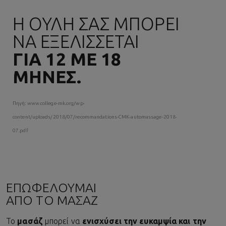
Η ΟΥΛΗ ΣΑΣ ΜΠΟΡΕΙ
ΝΑ ΕΞΕΛΙΣΣΕΤΑΙ
ΓΙΑ 12 ΜΕ 18
ΜΗΝΕΣ.
Πηγή: www.college-mk.org/wp-
content/uploads/2018/07/recommandations-CMK-automassage-2018-
07.pdf
ΕΠΩΦΕΛΟΥΜΑΙ
ΑΠΟ ΤΟ ΜΑΣΑΖ
Το
μασάζ
μπορεί να
ενισχύσει την ευκαμψία και την