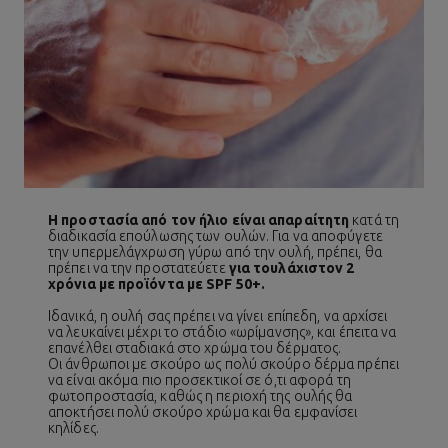
Η προστασία από τον ήλιο είναι απαραίτητη
κατά τη
διαδικασία επούλωσης των ουλών. Για να αποφύγετε
την υπερμελάγχρωση γύρω από την ουλή, πρέπει, θα
πρέπει να την προστατεύετε
για τουλάχιστον 2
χρόνια με προϊόντα με SPF 50+.
Ιδανικά, η ουλή σας πρέπει να γίνει επίπεδη, να αρχίσει
να λευκαίνει μέχρι το στάδιο «ωρίμανσης», και έπειτα να
επανέλθει σταδιακά στο χρώμα του δέρματος.
Οι άνθρωποι με σκούρο ως πολύ σκούρο δέρμα πρέπει
να είναι ακόμα πιο προσεκτικοί σε ό,τι αφορά τη
φωτοπροστασία, καθώς η περιοχή της ουλής θα
αποκτήσει πολύ σκούρο χρώμα και θα εμφανίσει
κηλίδες.