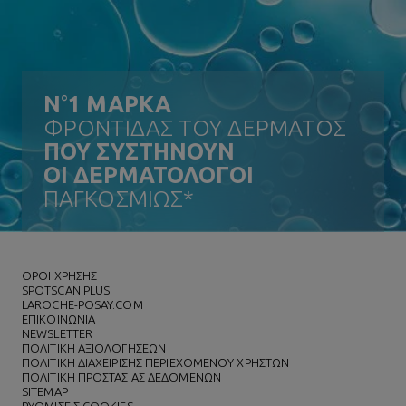
N
°
1 ΜΑΡΚΑ
ΦΡΟΝΤΙΔΑΣ ΤΟΥ ΔΕΡΜΑΤΟΣ
ΠΟΥ ΣΥΣΤΗΝΟΥΝ
ΟΙ ΔΕΡΜΑΤΟΛΟΓΟΙ
ΠΑΓΚΟΣΜΙΩΣ*
ΌΡΟΙ ΧΡΗΣΗΣ
SPOTSCAN PLUS
LAROCHE-POSAY.COM
ΕΠΙΚΟΙΝΩΝΙΑ
NEWSLETTER
ΠΟΛΙΤΙΚΗ ΑΞΙΟΛΟΓΗΣΕΩΝ
ΠΟΛΙΤΙΚΗ ΔΙΑΧΕΙΡΙΣΗΣ ΠΕΡΙΕΧΟΜΕΝΟΥ ΧΡΗΣΤΩΝ
ΠΟΛΙΤΙΚΗ ΠΡΟΣΤΑΣΙΑΣ ΔΕΔΟΜΕΝΩΝ
SITEMAP