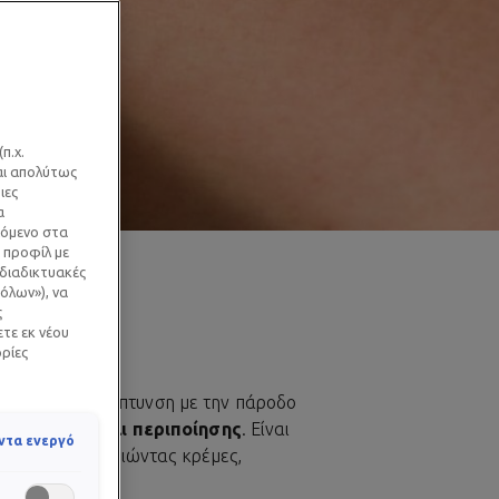
π.χ.
ναι απολύτως
ιες
α
χόμενο στα
 προφίλ με
 διαδικτυακές
όλων»), να
ς
ετε εκ νέου
ορίες
α παρουσιάσει λέπτυνση με την πάροδο
α τόνωσης και περιποίησης
. Είναι
ντα ενεργό
άνεση χρησιμοποιώντας κρέμες,