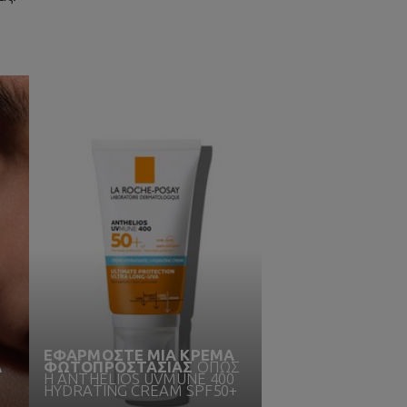
ΕΦΑΡΜΟΣΤΕ ΜΙΑ ΚΡΕΜΑ
Α
ΦΩΤΟΠΡΟΣΤΑΣΙΑΣ
ΟΠΩΣ
Η ANTHELIOS UVMUNE 400
HYDRATING CREAM SPF50+