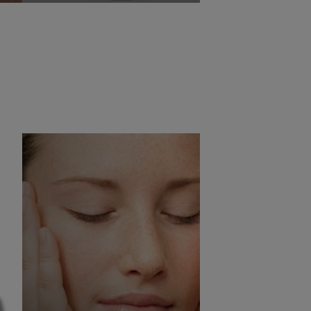
Η ανοχή των προϊόντων μας
υς
επαληθεύεται στα πιο
τα
ευαίσθητα δέρματα:
αντιδραστικά, αλλεργικά, με
τάση ακμής, ατοπικά,
ταλαιπωρημένα ή
αποδυναμωμένα από
αντικαρκινικές θεραπείες.