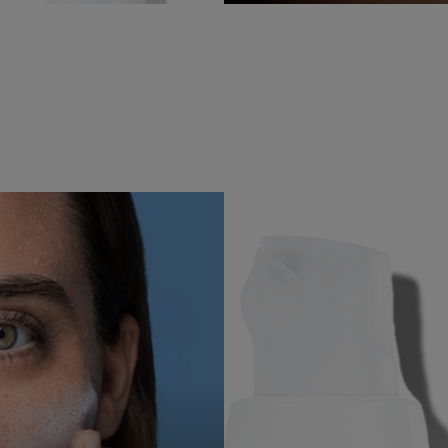
ιλέγουμε τις πιο
Έχοντας αναπτυχθεί σε
οστατευτικές συσκευασίες,
συνεργασία με δερματολόγο
νο με τα απαιραίτητα
και τοξικολόγους, τα προϊόν
ντηρητικά για να
μας περιέχουν μόνο τα
γγυηθούμε υψηλή ανοχή και
απαραίτητα συστατικά στην
ποτελεσματικότητα σε βάθος
κατάλληλη δραστική δόση.
όνου.