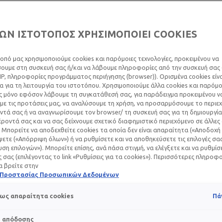
ΩΝ ΙΣΤΟΤΟΠΟΣ ΧΡΗΣΙΜΟΠΟΙΕΙ COOKIES
οπό μας χρησιμοποιούμε cookies και παρόμοιες τεχνολογίες, προκειμένου να
υμε στη συσκευή σας ή/και να λάβουμε πληροφορίες από την συσκευή σας (
IP, πληροφορίες προγράμματος περιήγησης (browser)). Ορισμένα cookies εί
 για τη λειτουργία του ιστοτόπου. Χρησιμοποιούμε άλλα cookies και παρόμο
ς μόνο εφόσον λάβουμε τη συγκατάθεσή σας, για παράδειγμα προκειμένου ν
ε τις προτάσεις μας, να αναλύσουμε τη χρήση, να προσαρμόσουμε το περιε
τά σας ή να αναγνωρίσουμε τον browser/ τη συσκευή σας για τη δημιουργία
ροντά σας και να σας δείχνουμε σχετικό διαφημιστικό περιεχόμενο σε άλλες
 Μπορείτε να αποδεχθείτε cookies τα οποία δεν είναι απαραίτητα («Αποδοχή 
ετε («Απόρριψη όλων») ή να ρυθμίσετε και να αποθηκεύσετε τις επιλογές σα
ση επιλογών»). Μπορείτε επίσης, ανά πάσα στιγμή, να ελέγξετε και να ρυθμίσ
ές σας (επιλέγοντας το link «Ρυθμίσεις για τα cookies»). Περισσότερες πληροφ
α βρείτε στην
ή Προστασίας Προσωπικών Δεδομένων
ν καρκίνο, το δέρμα σας θα γίνει πιο ευαίσθητο και μπορεί ν
τίσετε τον εαυτό σας υιοθετώντας ένα
καθημερινό πρόγραμμ
ως απαραίτητα cookies
Πά
το δέρμα σας και να του προσφέρετε βέλτιστη προστασία και 
ένα για το ευαίσθητο και ευάλωτο δέρμα.
s απόδοσης