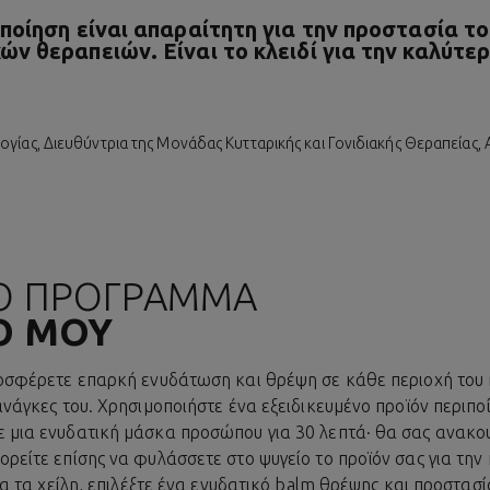
ποίηση είναι απαραίτητη για την προστασία τ
ν θεραπειών. Είναι το κλειδί για την καλύτε
γίας, Διευθύντρια της Μονάδας Κυτταρικής και Γονιδιακής Θεραπείας, 
Ο ΠΡΟΓΡΑΜΜΑ
Ο ΜΟΥ
ροσφέρετε επαρκή ενυδάτωση και θρέψη σε κάθε περιοχή του
ανάγκες του. Χρησιμοποιήστε ένα εξειδικευμένο προϊόν περιπο
 μια ενυδατική μάσκα προσώπου για 30 λεπτά· θα σας ανακο
ρείτε επίσης να φυλάσσετε στο ψυγείο το προϊόν σας για την 
ια τα χείλη, επιλέξτε ένα ενυδατικό balm θρέψης και προστασί