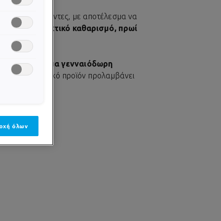
θετικούς παράγοντες, με αποτέλεσμα να
με έναν
προσεκτικό καθαρισμό, πρωί
σωπο και σώμα γενναιόδωρη
τό το χαρισματικό προϊόν προλαμβάνει
οχή όλων