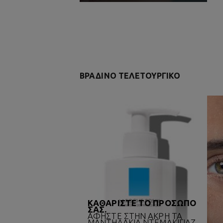
Μία αναγκαία προϋπόθεση =
Επ
Μηδέν αλλεργικές αντιδράσεις
πρ
Αν εντοπίσουμε έστω και ένα
μό
περιστατικό, επιστρέφουμε
συ
στο εργαστήριο και αλλάζουμε
ε
τη σύνθεση
α
χρ
ΒΡΑΔΙΝΟ ΤΕΛΕΤΟΥΡΓΙΚΟ
ΚΑΘΑΡΙΣΤΕ ΤΟ ΠΡΟΣΩΠΟ
ΣΑΣ.
ΑΦΗΣΤΕ ΣΤΗΝ ΑΚΡΗ ΤΑ
ΜΑΝΤΗΛΑΚΙΑ ΝΤΕΜΑΚΙΓΙΑΖ,