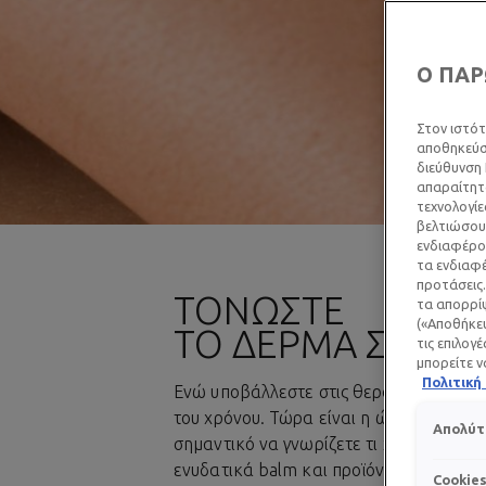
Ο ΠΑΡ
Στον ιστότ
αποθηκεύσο
διεύθυνση 
απαραίτητα
τεχνολογίε
βελτιώσουμ
ενδιαφέρον
τα ενδιαφέ
προτάσεις.
ΤΟΝΩΣΤΕ
τα απορρίψ
(«Αποθήκευ
ΤΟ ΔΕΡΜΑ ΣΑΣ
τις επιλογ
μπορείτε ν
Πολιτικ
Ενώ υποβάλλεστε στις θεραπείες για το
του χρόνου. Τώρα είναι η ώρα να φρον
Απολύτ
σημαντικό να γνωρίζετε τι χρειάζεται 
ενυδατικά balm και προϊόντα σχεδιασμ
Cookie