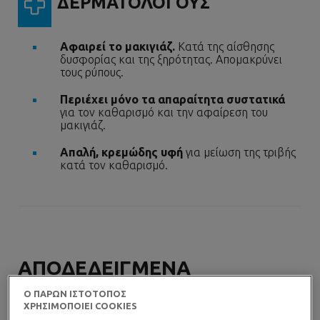
ΔΕΡΜΑΤΟΛΟΓΟΥΣ
Αφαιρεί το μακιγιάζ.
Κατά της αίσθησης
δυσφορίας και της ξηρότητας. Απομακρύνει
τους ρύπους.
Περιέχει μόνο τα απαραίτητα συστατικά
για τον καθαρισμό και την αφαίρεση του
μακιγιάζ.
Απαλή, κρεμώδης υφή
για μείωση της τριβής
κατά τον καθαρισμό.
ΑΠΟΔΕΔΕΙΓΜΕΝΑ
ΟΦΕΛΗ
Ο ΠΑΡΩΝ ΙΣΤΟΤΟΠΟΣ
ΧΡΗΣΙΜΟΠΟΙΕΙ COOKIES