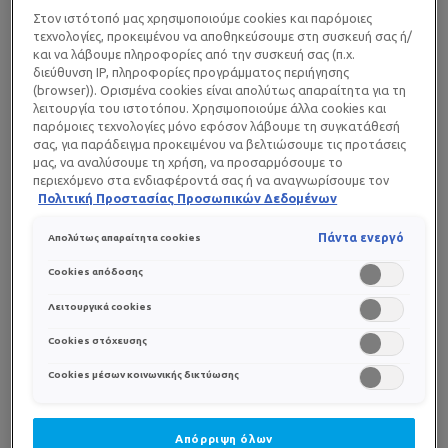
Στον ιστότοπό μας χρησιμοποιούμε cookies και παρόμοιες
ΝΤΕΜΑΚΙΓΙΑΖ
τεχνολογίες, προκειμένου να αποθηκεύσουμε στη συσκευή σας ή/
και να λάβουμε πληροφορίες από την συσκευή σας (π.χ.
Αφαιρεί το μακιγιάζ, ακόμα και το αδιάβροχο.
διεύθυνση IP, πληροφορίες προγράμματος περιήγησης
(browser)). Ορισμένα cookies είναι απολύτως απαραίτητα για τη
λειτουργία του ιστοτόπου. Χρησιμοποιούμε άλλα cookies και
παρόμοιες τεχνολογίες μόνο εφόσον λάβουμε τη συγκατάθεσή
ΠΡΟΣΤΑΣΙΑ
σας, για παράδειγμα προκειμένου να βελτιώσουμε τις προτάσεις
μας, να αναλύσουμε τη χρήση, να προσαρμόσουμε το
Δεν διαταράσσει την ισορροπία του επιδερμιδικού
περιεχόμενο στα ενδιαφέροντά σας ή να αναγνωρίσουμε τον
φραγμού.
browser/ τη συσκευή σας για τη δημιουργία προφίλ με τα
Πολιτική Προστασίας Προσωπικών Δεδομένων
ενδιαφέροντά σας και να σας δείχνουμε σχετικό διαφημιστικό
περιεχόμενο σε άλλες διαδικτυακές προτάσεις. Μπορείτε να
Πάντα ενεργό
Απολύτως απαραίτητα cookies
αποδεχθείτε cookies τα οποία δεν είναι απαραίτητα («Αποδοχή
όλων»), να τα απορρίψετε («Απόρριψη όλων») ή να ρυθμίσετε και
ΚΑΤΑΠΡΑΫΝΣΗ
Cookies απόδοσης
να αποθηκεύσετε τις επιλογές σας («Αποθήκευση επιλογών»).
Μπορείτε επίσης, ανά πάσα στιγμή, να ελέγξετε και να ρυθμίσετε
Καταπραΰνει το δέρμα.
Λειτουργικά cookies
εκ νέου τις επιλογές σας (επιλέγοντας το link «Ρυθμίσεις για τα
Cookies στόχευσης
cookies»). Περισσότερες πληροφορίες μπορείτε να βρείτε στην
Cookies μέσων κοινωνικής δικτύωσης
ΕΦΑΡΜΟΓΗ
Απόρριψη όλων