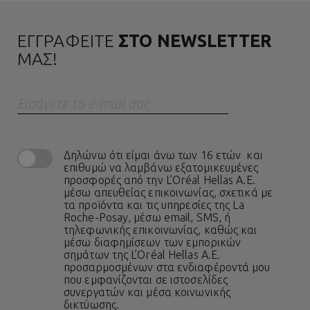
ΕΓΓΡΑΦΕΙΤΕ
ΣΤΟ NEWSLETTER
ΜΑΣ!
Eισάγετε το e-mail σας
Δηλώνω ότι είμαι άνω των 16 ετών και
επιθυμώ να λαμβάνω εξατομικευμένες
προσφορές από την L’Oréal Hellas A.E.
μέσω απευθείας επικοινωνίας, σχετικά με
τα προϊόντα και τις υπηρεσίες της La
Roche-Posay, μέσω email, SMS, ή
τηλεφωνικής επικοινωνίας, καθώς και
μέσω διαφημίσεων των εμπορικών
σημάτων της L’Oréal Hellas A.E.
προσαρμοσμένων στα ενδιαφέροντά μου
που εμφανίζονται σε ιστοσελίδες
συνεργατών και μέσα κοινωνικής
δικτύωσης.