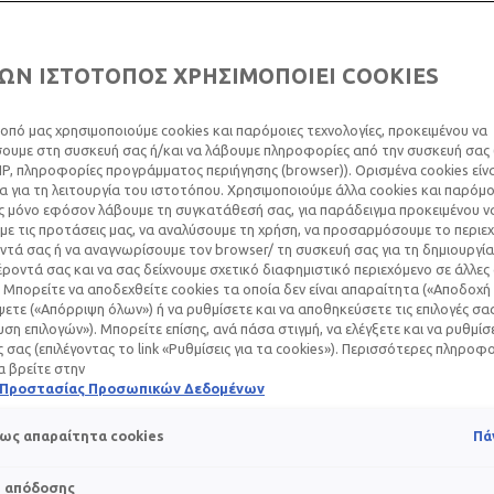
ΩΝ ΙΣΤΟΤΟΠΟΣ ΧΡΗΣΙΜΟΠΟΙΕΙ COOKIES
οπό μας χρησιμοποιούμε cookies και παρόμοιες τεχνολογίες, προκειμένου να
υμε στη συσκευή σας ή/και να λάβουμε πληροφορίες από την συσκευή σας (
IP, πληροφορίες προγράμματος περιήγησης (browser)). Ορισμένα cookies εί
ή της να βελτιώνει το δέρμα των ασθενών με καρκίνο, από το
 για τη λειτουργία του ιστοτόπου. Χρησιμοποιούμε άλλα cookies και παρόμο
 σειρά δράσεων που στόχο έχουν την ενημέρωση και ανακούφ
ς μόνο εφόσον λάβουμε τη συγκατάθεσή σας, για παράδειγμα προκειμένου ν
καρκίνου, στο δέρμα.
ε τις προτάσεις μας, να αναλύσουμε τη χρήση, να προσαρμόσουμε το περιε
τά σας ή να αναγνωρίσουμε τον browser/ τη συσκευή σας για τη δημιουργία
ροντά σας και να σας δείχνουμε σχετικό διαφημιστικό περιεχόμενο σε άλλες
λάξει σημαντικά τα τελευταία χρόνια. Χημειοθεραπεία, ακτιν
 Μπορείτε να αποδεχθείτε cookies τα οποία δεν είναι απαραίτητα («Αποδοχή 
 Οι ιατρικές εξελίξεις έχουν φέρει στο προσκήνιο νέες θεραπ
ετε («Απόρριψη όλων») ή να ρυθμίσετε και να αποθηκεύσετε τις επιλογές σα
ιση για κάθε ασθενή. Όμως, κατά τη διάρκεια της θεραπείας,
ση επιλογών»). Μπορείτε επίσης, ανά πάσα στιγμή, να ελέγξετε και να ρυθμίσ
τικές ανεπιθύμητες ενέργειες» που μπορεί ακόμα και να αλλάξ
ές σας (επιλέγοντας το link «Ρυθμίσεις για τα cookies»). Περισσότερες πληροφ
α βρείτε στην
ή Προστασίας Προσωπικών Δεδομένων
ως απαραίτητα cookies
Πά
s απόδοσης