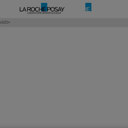
λιάΖΩ»