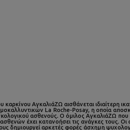
 καρκίνου ΑγκαλιάΖΩ αισθάνεται ιδιαίτερη ικα
ρμοκαλλυντικών La Roche-Posay, η οποία αποσκ
κολογικού ασθενούς. Ο όμιλος ΑγκαλιάΖΩ που β
σθενών έχει κατανοήσει τις ανάγκες τους. Οι 
ους δημιουργεί αρκετές φορές άσχημη ψυχολογ