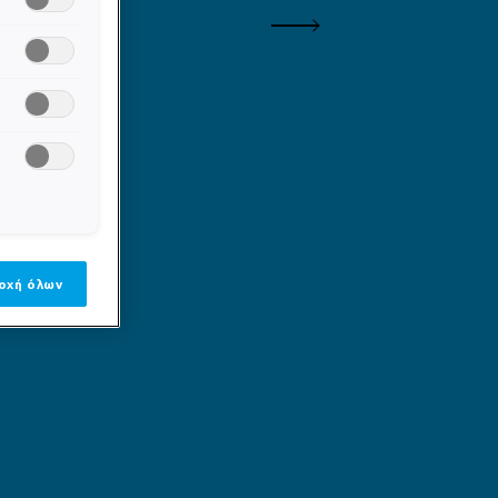
Επόμενος πίνακας
οχή όλων