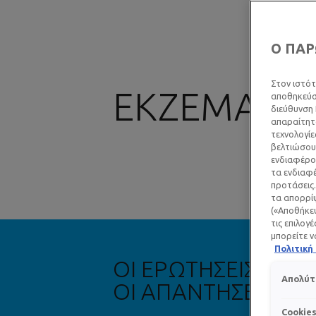
Ο ΠΑΡ
Στον ιστότ
ΕΚΖΕΜΑ
αποθηκεύσο
διεύθυνση 
απαραίτητα
τεχνολογίε
βελτιώσουμ
ενδιαφέρον
τα ενδιαφέ
προτάσεις.
τα απορρίψ
(«Αποθήκευ
τις επιλογ
μπορείτε ν
Πολιτικ
ΟΙ ΕΡΩΤΗΣΕΙΣ ΣΑΣ
Απολύτ
ΟΙ ΑΠΑΝΤΗΣΕΙΣ ΜΑ
Cookie