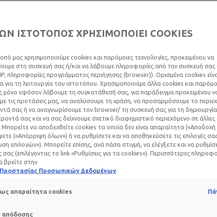
Η
ατοπική δερματίτιδα
, ή α
δερματική πάθηση που εμφα
ΩΝ ΙΣΤΟΤΟΠΟΣ ΧΡΗΣΙΜΟΠΟΙΕΙ COOKIES
μικρά παιδιά. Πράγματι, υπο
ηλικίας κάτω των 7 ετών πάσ
οπό μας χρησιμοποιούμε cookies και παρόμοιες τεχνολογίες, προκειμένου να
χρόνια, το ατοπικό
έκζεμα
π
υμε στη συσκευή σας ή/και να λάβουμε πληροφορίες από την συσκευή σας (
Στο 50% των περιπτώσεων, η
IP, πληροφορίες προγράμματος περιήγησης (browser)). Ορισμένα cookies εί
 για τη λειτουργία του ιστοτόπου. Χρησιμοποιούμε άλλα cookies και παρόμο
από την ηλικία των 5. Μπορε
ς μόνο εφόσον λάβουμε τη συγκατάθεσή σας, για παράδειγμα προκειμένου ν
ή ακόμη και την ενήλικη ζωή
ε τις προτάσεις μας, να αναλύσουμε τη χρήση, να προσαρμόσουμε το περιε
τά σας ή να αναγνωρίσουμε τον browser/ τη συσκευή σας για τη δημιουργία
ροντά σας και να σας δείχνουμε σχετικό διαφημιστικό περιεχόμενο σε άλλες
*Πηγή: CHU Nantes, unity of
 Μπορείτε να αποδεχθείτε cookies τα οποία δεν είναι απαραίτητα («Αποδοχή 
spécialisation atopic dermatit
ετε («Απόρριψη όλων») ή να ρυθμίσετε και να αποθηκεύσετε τις επιλογές σα
ση επιλογών»). Μπορείτε επίσης, ανά πάσα στιγμή, να ελέγξετε και να ρυθμίσ
ές σας (επιλέγοντας το link «Ρυθμίσεις για τα cookies»). Περισσότερες πληροφ
α βρείτε στην
ή Προστασίας Προσωπικών Δεδομένων
ως απαραίτητα cookies
Πά
Σ
s απόδοσης