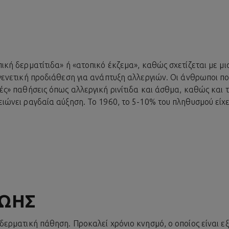
πική δερματίτιδα» ή «ατοπικό έκζεμα», καθώς σχετίζεται με μ
 γενετική προδιάθεση για ανάπτυξη αλλεργιών. Οι άνθρωποι 
κές» παθήσεις όπως αλλεργική ρινίτιδα και άσθμα, καθώς και 
ειώνει ραγδαία αύξηση. Το 1960, το 5-10% του πληθυσμού είχ
ΖΩΗΣ
δερματική πάθηση. Προκαλεί χρόνιο κνησμό, ο οποίος είναι εξ