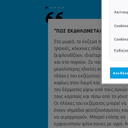
Λειτουρ
Cookie
ΠΏΣ ΕΚΔΗΛΏΝΕΤΑΙ ΤΟ ΈΚΖΕΜ
Cookie
Στα μωρά, το έκζεμα προκαλεί
τραχιές, κόκκινες πλάκες που
Ρυθμίσε
ξεφλουδίζουν, ιδιαίτερα στα μάγου
και στο πηγούνι. Σε παιδιά
μεγαλύτερης ηλικίας και ενήλικες, ο
Αποθήκε
πλάκες του εκζέματος εντοπίζονται
κυρίως στον λαιμό και τις πτυχώσει
του δέρματος γύρω από τους αγκών
τους καρπούς και πίσω από τα γόνα
Οι πλάκες του εκζέματος μπορεί να
έχουν σημάδια γρατζουνίσματος κα
να αιμορραγούν. Μπορεί επίσης να
εμφανιστούν φλύκταινες με υγρό. 