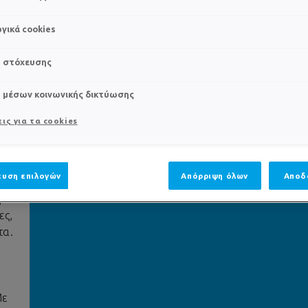
γικά cookies
s στόχευσης
Α;
s μέσων κοινωνικής δικτύωσης
ις για τα cookies
λα
ι
υση επιλογών
Απόρριψη όλων
Αποδ
ς
ες,
τα.
ι
Με