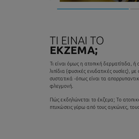
πάρχει οριστική θεραπεία για το
έκζεμα, στόχος είναι η αντιμετώπιση
των συμπτωμάτων και η πρόληψη.
ΤΙ ΕΙΝΑΙ ΤΟ
ΕΚΖΕΜΑ;
Τι είναι όμως η ατοπική δερματίτιδα, ή
λιπίδια (φυσικές ενυδατικές ουσίες), μ
συστατικά -όπως είναι τα απορρυπαντι
φλεγμονή.
Πώς εκδηλώνεται το έκζεμα; Το ατοπικ
πτυχώσεις γύρω από τους αγκώνες, τους