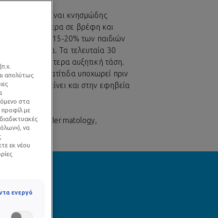
τοπικό έκζεμα, είναι κνησμώδης
νίζεται συχνότερα σε βρέφη και
λογίζεται ότι το 15-20% των παιδιών
χει από έκζεμα. Τα τελευταία 30
αρουσιάζει ιδιαίτερα αυξητική τάση.
π.χ.
 ατοπική δερματίτιδα υποχωρεί πριν
ναι απολύτως
ιες
ί όμως να επιμείνει και στην εφηβεία
α
.*
χόμενο στα
 προφίλ με
 διαδικτυακές
 cancérology & dermatology,
όλων»), να
is, april 2015
ς
ετε εκ νέου
ορίες
ντα ενεργό