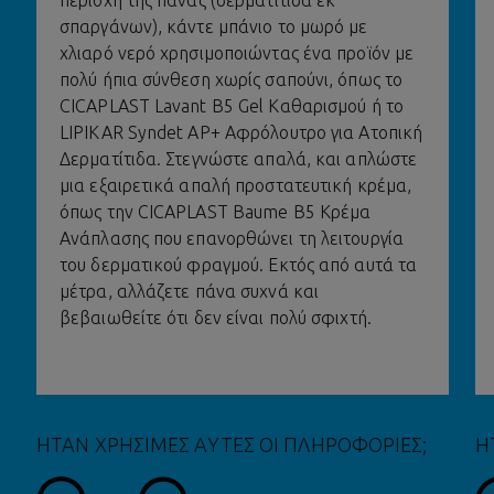
περιοχή της πάνας (δερματίτιδα εκ
σπαργάνων), κάντε μπάνιο το μωρό με
χλιαρό νερό χρησιμοποιώντας ένα προϊόν με
πολύ ήπια σύνθεση χωρίς σαπούνι, όπως το
CICAPLAST Lavant B5 Gel Καθαρισμού ή το
LIPIKAR Syndet AP+ Αφρόλουτρο για Ατοπική
Δερματίτιδα. Στεγνώστε απαλά, και απλώστε
μια εξαιρετικά απαλή προστατευτική κρέμα,
όπως την CICAPLAST Baume B5 Κρέμα
Ανάπλασης που επανορθώνει τη λειτουργία
του δερματικού φραγμού. Εκτός από αυτά τα
μέτρα, αλλάζετε πάνα συχνά και
βεβαιωθείτε ότι δεν είναι πολύ σφιχτή.
ΗΤΑΝ ΧΡΗΣΙΜΕΣ ΑΥΤΕΣ ΟΙ ΠΛΗΡΟΦΟΡΙΕΣ;
Η