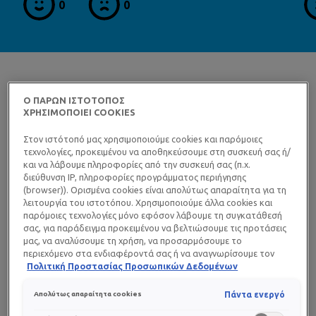
0
0
ναι
όχι
ΑΛΗΘΕΙΑ
Ή
ΨΕΜΑΤΑ
Ο ΠΑΡΩΝ ΙΣΤΟΤΟΠΟΣ
ΧΡΗΣΙΜΟΠΟΙΕΙ COOKIES
Στον ιστότοπό μας χρησιμοποιούμε cookies και παρόμοιες
τεχνολογίες, προκειμένου να αποθηκεύσουμε στη συσκευή σας ή/
και να λάβουμε πληροφορίες από την συσκευή σας (π.χ.
διεύθυνση IP, πληροφορίες προγράμματος περιήγησης
(browser)). Ορισμένα cookies είναι απολύτως απαραίτητα για τη
λειτουργία του ιστοτόπου. Χρησιμοποιούμε άλλα cookies και
παρόμοιες τεχνολογίες μόνο εφόσον λάβουμε τη συγκατάθεσή
σας, για παράδειγμα προκειμένου να βελτιώσουμε τις προτάσεις
ΠΟΙΟΙ ΠΑΡΑΓΟΝΤΕΣ ΕΠΙΒΡΑΔΥΝΟΥΝ
μας, να αναλύσουμε τη χρήση, να προσαρμόσουμε το
περιεχόμενο στα ενδιαφέροντά σας ή να αναγνωρίσουμε τον
browser/ τη συσκευή σας για τη δημιουργία προφίλ με τα
Πολιτική Προστασίας Προσωπικών Δεδομένων
ΤΗΝ ΕΠΟΥΛΩΣΗ;
ενδιαφέροντά σας και να σας δείχνουμε σχετικό διαφημιστικό
περιεχόμενο σε άλλες διαδικτυακές προτάσεις. Μπορείτε να
Πάντα ενεργό
Απολύτως απαραίτητα cookies
Ορισμένοι παράγοντες επιβραδύνουν την επούλωση:
αποδεχθείτε cookies τα οποία δεν είναι απαραίτητα («Αποδοχή