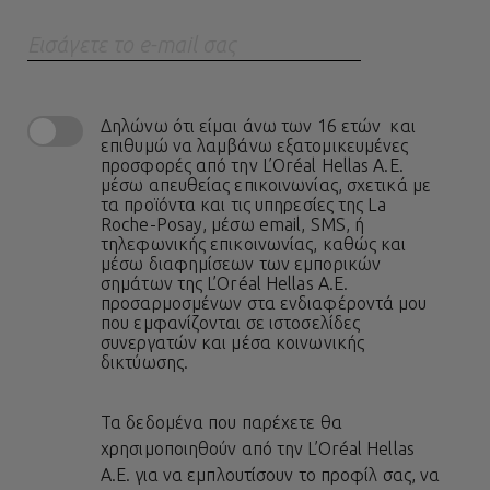
Eισάγετε το e-mail σας
Δηλώνω ότι είμαι άνω των 16 ετών και
επιθυμώ να λαμβάνω εξατομικευμένες
προσφορές από την L’Oréal Hellas A.E.
μέσω απευθείας επικοινωνίας, σχετικά με
τα προϊόντα και τις υπηρεσίες της La
Roche-Posay, μέσω email, SMS, ή
τηλεφωνικής επικοινωνίας, καθώς και
μέσω διαφημίσεων των εμπορικών
σημάτων της L’Oréal Hellas A.E.
προσαρμοσμένων στα ενδιαφέροντά μου
που εμφανίζονται σε ιστοσελίδες
συνεργατών και μέσα κοινωνικής
δικτύωσης.
Τα δεδομένα που παρέχετε θα
χρησιμοποιηθούν από την L’Oréal Hellas
A.E. για να εμπλουτίσουν το προφίλ σας, να