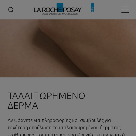
Αρχική
ΤΑΛΑΙΠΩΡΗΜΕΝΟ ΔΕΡΜΑ
Κεντρ
ΤΑΛΑΙΠΩΡΗΜΕΝΟ
ΔΕΡΜΑ
Αν ψάχνετε για πληροφορίες και συμβουλές για
ταχύτερη επούλωση του ταλαιπωρημένου δέρματος
-καθημερινά τραύματα και γρατζουνιές, επιφανειακά