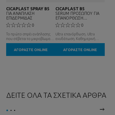
CICAPLAST SPRAY B5
CICAPLAST B5
ΓΙΑ ΑΝΑΠΛΑΣΗ
SERUM ΠΡΟΣΏΠΟΥ ΓΙΑ
ΕΠΙΔΕΡΜΙΔΑΣ
ΕΠΑΝΌΡΘΩΣΗ
& ΕΝΥΔΆΤΩΣΗ
0
0
Το πρώτο σπρέι ανάπλασης
Ultra επανόρθωση. Ultra
που σέβεται το μικροβίωμα
ενυδάτωση. Καθημερινή
και δεν ξηραίνει το δέρμα
προστασία.
ΑΓΟΡΑΣΤΕ ONLINE
ΑΓΟΡΑΣΤΕ ONLINE
ΔΕΙΤΕ ΟΛΑ ΤΑ ΣΧΕΤΙΚΑ ΑΡΘΡΑ
Επόμεν