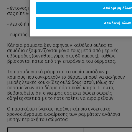
- έντονος πόνος, χειρότερος από αυτόν που ο γιατρός
Απόρριψη όλων
σας είπε να αναμένετε
Αποδοχή όλων
- λευκό ή κίτρινο πύον που διαρρέει από το τραύμα
- πυρετός ή γενικότερα αδιαθεσία
Κάποια ράμματα δεν αφήνουν καθόλου ουλές: τα
σημάδια εξαφανίζονται μόνα τους μετά από μερικές
εβδομάδες (συνήθως γύρω στις 60 ημέρες), καθώς
βρίσκονται κάτω από την επιφάνεια του δέρματος.
Τα παραδοσιακά ράμματα, τα οποία μοιάζουν με
κόμπους που συγκρατούν το δέρμα, μπορεί να αφήσουν
μικρές λευκές κουκκίδες ουλώδους ιστού, ιδίως αν
παραμείνουν στο δέρμα πάρα πολύ καιρό. Γι' αυτό,
βεβαιωθείτε ότι ο γιατρός σάς έχει δώσει σαφείς
οδηγίες σχετικά με το πότε πρέπει να αφαιρεθούν.
Ο παρακάτω πίνακας παρέχει κάποιο ενδεικτικό
χρονοδιάγραμμα αφαίρεσης των ραμμάτων ανάλογα
με την περιοχή του σώματος: