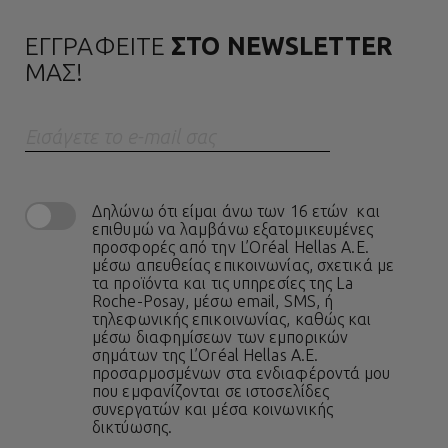
ΕΓΓΡΑΦΕΙΤΕ
ΣΤΟ NEWSLETTER
ΜΑΣ!
Eισάγετε το e-mail σας
Δηλώνω ότι είμαι άνω των 16 ετών και
επιθυμώ να λαμβάνω εξατομικευμένες
προσφορές από την L’Oréal Hellas A.E.
μέσω απευθείας επικοινωνίας, σχετικά με
τα προϊόντα και τις υπηρεσίες της La
Roche-Posay, μέσω email, SMS, ή
τηλεφωνικής επικοινωνίας, καθώς και
μέσω διαφημίσεων των εμπορικών
σημάτων της L’Oréal Hellas A.E.
προσαρμοσμένων στα ενδιαφέροντά μου
που εμφανίζονται σε ιστοσελίδες
συνεργατών και μέσα κοινωνικής
δικτύωσης.