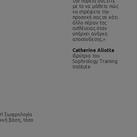
την πορεία σας είτε
με το να μάθετε πώς
να στρέφετε την
προσοχή σας σε κάτι
άλλο πέραν της
ασθένειας όταν
υπάρχει ανάγκη
αποσύνδεσης.»
Catherine Aliotta
Ιδρύτρια του
Sophrology Training
Institute
. Η Σωφρολογία
ρινή βάση, τόσο