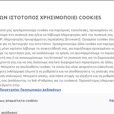
ΩΝ ΙΣΤΟΤΟΠΟΣ ΧΡΗΣΙΜΟΠΟΙΕΙ COOKIES
οπό μας χρησιμοποιούμε cookies και παρόμοιες τεχνολογίες, προκειμένου να
υμε στη συσκευή σας ή/και να λάβουμε πληροφορίες από την συσκευή σας (
IP, πληροφορίες προγράμματος περιήγησης (browser)). Ορισμένα cookies εί
 για τη λειτουργία του ιστοτόπου. Χρησιμοποιούμε άλλα cookies και παρόμο
ς μόνο εφόσον λάβουμε τη συγκατάθεσή σας, για παράδειγμα προκειμένου ν
ε τις προτάσεις μας, να αναλύσουμε τη χρήση, να προσαρμόσουμε το περιε
τά σας ή να αναγνωρίσουμε τον browser/ τη συσκευή σας για τη δημιουργία
ροντά σας και να σας δείχνουμε σχετικό διαφημιστικό περιεχόμενο σε άλλες
αι μια δύσκολη εμπειρία τόσο σε σωματικό όσο και σε συναισθ
 Μπορείτε να αποδεχθείτε cookies τα οποία δεν είναι απαραίτητα («Αποδοχή 
 που μπορείτε να δοκιμάσετε, πιθανώς για πρώτη φορά, που
ετε («Απόρριψη όλων») ή να ρυθμίσετε και να αποθηκεύσετε τις επιλογές σα
ση επιλογών»). Μπορείτε επίσης, ανά πάσα στιγμή, να ελέγξετε και να ρυθμίσ
ωφρολογία
. Συνδυάζει τη σοφία της Ανατολής με την επιστή
ές σας (επιλέγοντας το link «Ρυθμίσεις για τα cookies»). Περισσότερες πληροφ
την ασκούν.
α βρείτε στην
ή Προστασίας Προσωπικών Δεδομένων
άρωσης
που επικεντρώνονται στις
ασκήσεις αναπνοής
, τον
δ
ως απαραίτητα cookies
Πά
 να ρίξετε ρυθμούς, να χαλαρώσετε και να συγκεντρωθείτε μό
s απόδοσης
ντικότερο ρόλο στην ανάπτυξη των
πρακτικών υποστηρικτικ