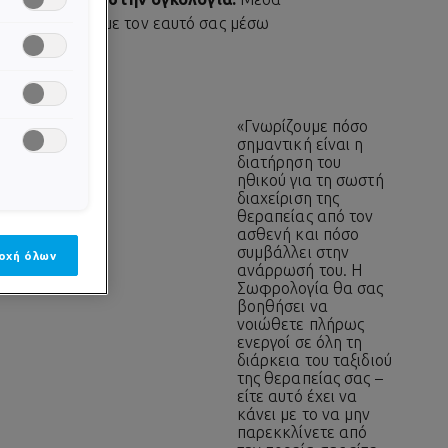
α να δουλέψετε με τον εαυτό σας μέσω
«Γνωρίζουμε πόσο
σημαντική είναι η
διατήρηση του
ηθικού για τη σωστή
διαχείριση της
θεραπείας από τον
ασθενή και πόσο
συμβάλλει στην
οχή όλων
ανάρρωσή του. Η
Σωφρολογία θα σας
βοηθήσει να
νοιώθετε πλήρως
ενεργοί σε όλη τη
διάρκεια του ταξιδιού
της θεραπείας σας –
είτε αυτό έχει να
κάνει με το να μην
παρεκκλίνετε από