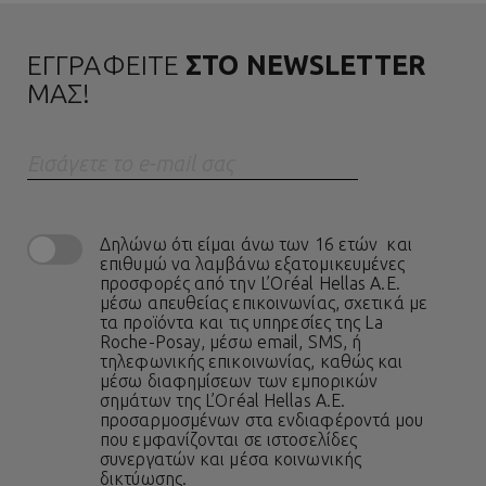
ΕΓΓΡΑΦΕΙΤΕ
ΣΤΟ NEWSLETTER
ΜΑΣ!
Eισάγετε το e-mail σας
Δηλώνω ότι είμαι άνω των 16 ετών και
επιθυμώ να λαμβάνω εξατομικευμένες
προσφορές από την L’Oréal Hellas A.E.
μέσω απευθείας επικοινωνίας, σχετικά με
τα προϊόντα και τις υπηρεσίες της La
Roche-Posay, μέσω email, SMS, ή
τηλεφωνικής επικοινωνίας, καθώς και
μέσω διαφημίσεων των εμπορικών
σημάτων της L’Oréal Hellas A.E.
προσαρμοσμένων στα ενδιαφέροντά μου
που εμφανίζονται σε ιστοσελίδες
συνεργατών και μέσα κοινωνικής
δικτύωσης.