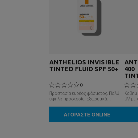
ANTHELIOS INVISIBLE
ANT
TINTED FLUID SPF 50+
400
TIN
ΑΝΤ
0
Προστασία ευρέος φάσματος. Πολύ
Καθημ
υψηλή προστασία. Εξαιρετικά
UV με
ανθεκτικό. Oμοιόμορφο τελείωμα.
ΑΓΟΡΑΣΤΕ ONLINE