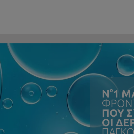
N
°
1 Μ
ΦΡΟΝΤ
ΠΟΥ 
ΟΙ Δ
ΠΑΓΚΟ