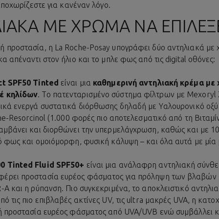
 αποχωρίζεστε για κανέναν λόγο.
ΙΑΚΆ ΜΕ ΧΡΏΜΑ ΝΑ ΕΠΙΛΈΞ
ή προστασία, η La Roche-Posay υπογράφει δύο αντηλιακά με
α απέναντι στον ήλιο και το μπλε φως από τις digital οθόνες:
ct SPF50 Tinted
είναι μια
καθημερινή αντηλιακή κρέμα με
έ κηλίδων
. Το πατενταρισμένο σύστημα φίλτρων με Mexoryl 
κά ενεργά συστατικά διόρθωσης δηλαδή με Υαλουρονικό οξύ που
he-Resorcinol (1.000 φορές πιο αποτελεσματικό από τη Βιταμ
αμβάνει και διορθώνει την υπερμελάγχρωση, καθώς και με 1
ό φως και ομοιόμορφη, φυσική κάλυψη – και όλα αυτά με μία 
 Tinted Fluid SPF50+
είναι μια ανάλαφρη αντηλιακή σύνθε
έρει προστασία ευρέος φάσματος για πρόληψη των βλαβών π
-A και η ρύπανση. Πιο συγκεκριμένα, το αποκλειστικό αντηλια
ό τις πιο επιβλαβές ακτίνες UV, τις ultra μακρές UVA, η κατ
ή προστασία ευρέος φάσματος από UVA/UVB ενώ συμβάλλει κα