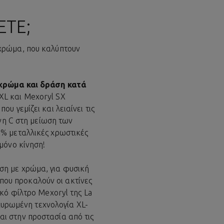
ΕΤΕ;
 χρώμα, που καλύπτουν
 χρώμα και δράση κατά
XL και Mexoryl SΧ
 γεμίζει και λειαίνει τις
ίνη C στη μείωση των
0% μεταλλικές χρωστικές
μόνο κίνηση!
ση με χρώμα, για φυσική
ου προκαλούν οι ακτίνες
κό φίλτρο Mexoryl της La
οχυρωμένη τεχνολογία XL-
ι στην προστασία από τις