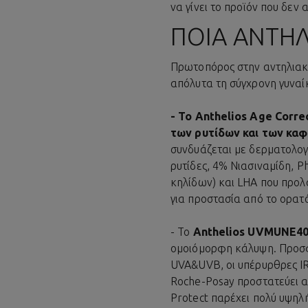
να γίνει το προϊόν που δεν
ΠΟΙΑ ΑΝΤΗΛ
Πρωτοπόρος στην αντηλιακ
απόλυτα τη σύγχρονη γυναίκ
- Το
Anthelios Age Corre
των ρυτίδων και των καφ
συνδυάζεται με δερματολογι
ρυτίδες, 4% Νιασιναμίδη, P
κηλίδων) και LHA που προλ
για προστασία από το ορατ
- Το
Anthelios UVMUNE400
ομοιόμορφη κάλυψη. Προσφ
UVA&UVB, οι υπέρυρθρες IR
Roche-Posay προστατεύει απ
Protect παρέχει πολύ υψηλ