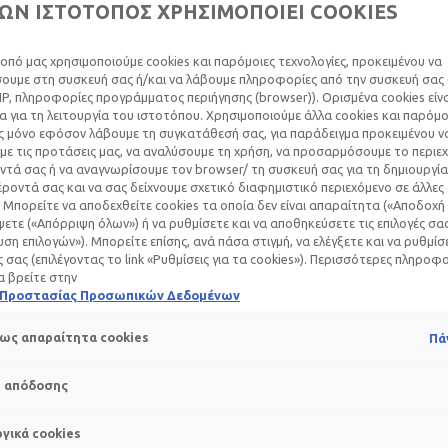
ΩΝ ΙΣΤΟΤΟΠΟΣ ΧΡΗΣΙΜΟΠΟΙΕΙ COOKIES
οπό μας χρησιμοποιούμε cookies και παρόμοιες τεχνολογίες, προκειμένου να
υμε στη συσκευή σας ή/και να λάβουμε πληροφορίες από την συσκευή σας (
IP, πληροφορίες προγράμματος περιήγησης (browser)). Ορισμένα cookies εί
ΙΑΚΉ ΜΕ ΧΡΏΜΑ: 
 για τη λειτουργία του ιστοτόπου. Χρησιμοποιούμε άλλα cookies και παρόμο
ς μόνο εφόσον λάβουμε τη συγκατάθεσή σας, για παράδειγμα προκειμένου ν
ΕΤΕ ΓΙΑ ΆΜΕΣΗ ΠΡ
ε τις προτάσεις μας, να αναλύσουμε τη χρήση, να προσαρμόσουμε το περιε
τά σας ή να αναγνωρίσουμε τον browser/ τη συσκευή σας για τη δημιουργία
ροντά σας και να σας δείχνουμε σχετικό διαφημιστικό περιεχόμενο σε άλλες
 Μπορείτε να αποδεχθείτε cookies τα οποία δεν είναι απαραίτητα («Αποδοχή 
ετε («Απόρριψη όλων») ή να ρυθμίσετε και να αποθηκεύσετε τις επιλογές σα
ση επιλογών»). Μπορείτε επίσης, ανά πάσα στιγμή, να ελέγξετε και να ρυθμίσ
ές σας (επιλέγοντας το link «Ρυθμίσεις για τα cookies»). Περισσότερες πληροφ
 αυτή τη στιγμή στην επιστημονική κοινότητα είναι ο ήλιος κα
α βρείτε στην
ά την άλλη οι έρευνες αποδεικνύουν πόσο καταστροφικός είνα
ή Προστασίας Προσωπικών Δεδομένων
ρμίδας. Αυτός είναι ο λόγος που τα τελευταία χρόνια οι ειδικο
ραίτητα προϊόντα του καθημερινού skincare, όλο το χρόνο, όχ
ως απαραίτητα cookies
Πά
ιρία την τεράστια σημασία της αντηλιακής προστασίας χειμών
s απόδοσης
χει καθιερωθεί πλέον ως το τελευταίο βήμα στην πρωινή φροντ
 ηλιοπροστασίας να εξελιχθούν τόσο, που πλέον συναγωνίζοντα
γικά cookies
τικών, πολυτελών προϊόντων φροντίδας.