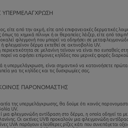
 ΥΠΕΡΜΕΛΑΓΧΡΩΣΗ
ς, είτε από την ακμή, είτε από επιφανειακές δερματικές λοιμ
 όπως τα χημικά πίλινγκ ή οι θεραπείες λέιζερ, είτε από τσιμ
 προκαλεί φλεγμονή που μπορεί να οδηγήσει σε μεταφλεγμονώ
 ή φλεγμαίνον δέρμα εκτεθεί σε ακτινοβολία UV.
 περιεκτικότητα σε μελανίνη τείνουν να είναι πιο ευπαθείς 
πορεί να αφήσει επίμονες κηλίδες που μερικές φορές διαρκούν
τά η υπερμελάγχρωση, είναι σημαντικό να κατανοήσετε πρώτα 
εία για τις κηλίδες και τις δυσχρωμίες σας.
Ο ΚΟΙΝΟΣ ΠΑΡΟΝΟΜΑΣΤΗΣ
αιτία της υπερμελάγχρωσης, θα δούμε ότι κοινός παρονομαστ
βολία UV.
ί μια φλεγμονώδη αντίδραση στο δέρμα, η οποία οδηγεί τα μ
λανίνης. Οι ακτίνες UVB προκαλούν μια φλεγμονώδη αντίδρα
τίνες UVA παράγουν ελεύθερες ρίζες κάτι που συνεπάγεται οξε