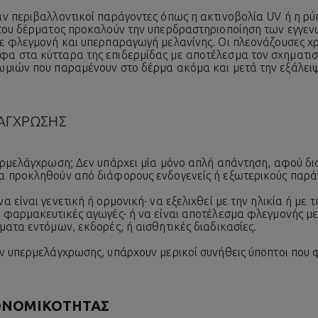
ν περιβαλλοντικοί παράγοντες όπως η ακτινοβολία UV ή η ρύ
 του δέρματος προκαλούν την υπερδραστηριοποίηση των εγγε
ε φλεγμονή και υπερπαραγωγή μελανίνης. Οι πλεονάζουσες χ
α στα κύτταρα της επιδερμίδας με αποτέλεσμα τον σχηματι
μιών που παραμένουν στο δέρμα ακόμα και μετά την εξάλειψη
ΛΑΓΧΡΩΣΗΣ
ερμελάγχρωση; Δεν υπάρχει μία μόνο απλή απάντηση, αφού δι
α προκληθούν από διάφορους ενδογενείς ή εξωτερικούς παρά
 είναι γενετική ή ορμονική· να εξελιχθεί με την ηλικία ή με τ
 φαρμακευτικές αγωγές· ή να είναι αποτέλεσμα φλεγμονής μ
ατα εντόμων, εκδορές, ή αισθητικές διαδικασίες.
ν υπερμελάγχρωσης, υπάρχουν μερικοί συνήθεις ύποπτοι που 
ΟΝΟΜΙΚΟΤΗΤΑΣ