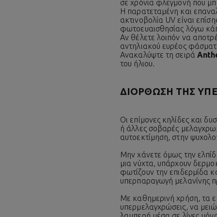
σε χρόνια φλεγμονή που μπ
Η παρατεταμένη και επαναλ
ακτινοβολία UV είναι επίσ
φωτοευαισθησίας λόγω κάπ
Αν θέλετε λοιπόν να αποτρ
αντηλιακού ευρέος φάσματο
Ανακαλύψτε τη σειρά
Anth
του ήλιου.
ΔΙΟΡΘΩΣΗ ΤΗΣ ΥΠ
Οι επίμονες κηλίδες και δυ
ή άλλες σοβαρές μελαγχρωμ
αυτοεκτίμηση, στην ψυχολογ
Μην χάνετε όμως την ελπίδ
μια νύχτα, υπάρχουν δερμο
φωτίζουν την επιδερμίδα κ
υπερπαραγωγή μελανίνης π
Με καθημερινή χρήση, τα ε
υπερμελαγχρώσεις, να μειώσ
λαμπερή μέσα σε λίγες μόν