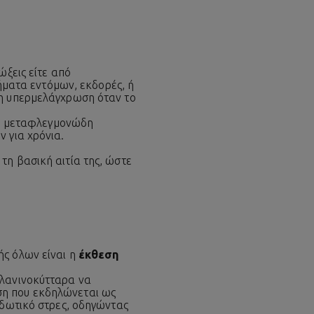
ώξεις είτε από
πήματα εντόμων, εκδορές, ή
δη υπερμελάγχρωση όταν το
στη μεταφλεγμονώδη
 για χρόνια.
τη βασική αιτία της, ώστε
ής όλων είναι η
έκθεση
ελανινοκύτταρα να
ση που εκδηλώνεται ως
ιδωτικό στρες, οδηγώντας