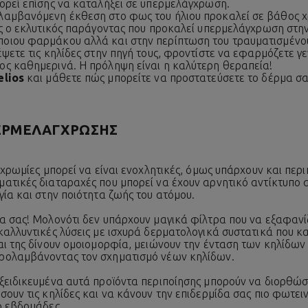
ορεί επίσης να καταλήξει σε υπερμελάγχρωση.
αμβανόμενη έκθεση στο φως του ήλιου προκαλεί σε βάθος χρ
ης ο εκλυτικός παράγοντας που προκαλεί υπερμελάγχρωση στη
οιου φαρμάκου αλλά και στην περίπτωση του τραυματισμένου
έψετε τις κηλίδες στην πηγή τους, φροντίστε να εφαρμόζετε 
ς καθημερινά. Η πρόληψη είναι η καλύτερη θεραπεία!
elios
και μάθετε πώς μπορείτε να προστατεύσετε το δέρμα σα
ΕΡΜΕΛΑΓΧΡΩΣΗΣ
σχρωμίες μπορεί να είναι ενοχλητικές, όμως υπάρχουν και πε
ατικές διαταραχές που μπορεί να έχουν αρνητικό αντίκτυπο 
ία και στην ποιότητα ζωής του ατόμου.
α σας! Μολονότι δεν υπάρχουν μαγικά φίλτρα που να εξαφανίζ
καλλυντικές λύσεις με ισχυρά δερματολογικά συστατικά που κ
αι της δίνουν ομοιομορφία, μειώνουν την ένταση των κηλίδων
ρολαμβάνοντας τον σχηματισμό νέων κηλίδων.
ξειδικευμένα αυτά προϊόντα περιποίησης μπορούν να διορθώσ
ουν τις κηλίδες και να κάνουν την επιδερμίδα σας πιο φωτειν
ο εβδομάδες.