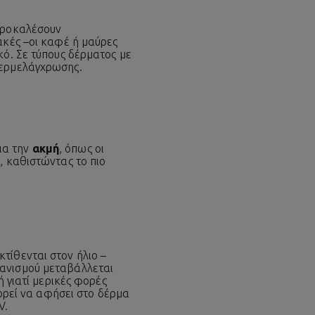
 προκαλέσουν
ακές –οι καφέ ή μαύρες
κό. Σε τύπους δέρματος με
περμελάγχρωσης.
ια την
ακμή
, όπως οι
, καθιστώντας το πιο
τίθενται στον ήλιο –
γανισμού μεταβάλλεται
ή γιατί μερικές φορές
πορεί να αφήσει στο δέρμα
V.