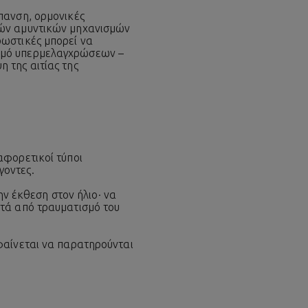
πανση, ορμονικές
νών αμυντικών μηχανισμών
ρωστικές μπορεί να
σμό υπερμελαγχρώσεων –
 της αιτίας της
αφορετικοί τύποι
γοντες.
ην έκθεση στον ήλιο· να
ετά από τραυματισμό του
φαίνεται να παρατηρούνται