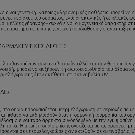
α είναι γενετική. Κάποιες κληρονομικές παθήσεις μπορεί να
ένες περιοχές του δέρματος, ενώ οι ακτινικές ή οι ηλιακές φ
αι κηλίδες γήρανσης– συχνά είναι οικογενειακό χαρακτηριστι
ης παρατηρείται επίσης γενετική προδιάθεση για ανάπτυξη υ
ΑΡΜΑΚΕΥΤΙΚΕΣ ΑΓΩΓΕΣ
ιλαμβανομένων των αντιβιοτικών αλλά και των θεραπειών γ
ινοειδή, μπορεί να αυξήσουν τη φωτοευαισθησία του δέρματος
ρμελάγχρωσης όταν εκτίθεται σε ακτινοβολία UV.
ΛΕΣ
 στο οποίο παρουσιάζεται υπερμελάγχρωση σε περιοχές που εκ
αι πιθανό να εκδηλωθούν όταν η ορμονική ισορροπία του ορ
το μέλασμα είναι τόσο άρρηκτα συνδεδεμένο με την εγκυμοσύνη 
ληπτικά. Η ακμή, η οποία επίσης σχετίζεται με τις ορμόνες, μ
ίσσονται σε υπερμελαγχρώσεις αν εκτεθούν σε ακτινοβολία U