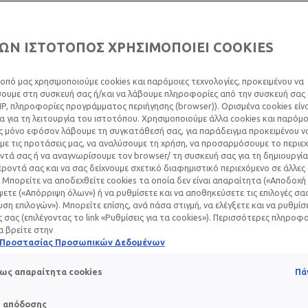
ΩΝ ΙΣΤΟΤΟΠΟΣ ΧΡΗΣΙΜΟΠΟΙΕΙ COOKIES
ΕΊΛΕΤΑΙ Η
οπό μας χρησιμοποιούμε cookies και παρόμοιες τεχνολογίες, προκειμένου να
ΛΆΓΧΡΩΣΗ;
υμε στη συσκευή σας ή/και να λάβουμε πληροφορίες από την συσκευή σας (
IP, πληροφορίες προγράμματος περιήγησης (browser)). Ορισμένα cookies εί
 για τη λειτουργία του ιστοτόπου. Χρησιμοποιούμε άλλα cookies και παρόμο
ς μόνο εφόσον λάβουμε τη συγκατάθεσή σας, για παράδειγμα προκειμένου ν
ε τις προτάσεις μας, να αναλύσουμε τη χρήση, να προσαρμόσουμε το περιε
τά σας ή να αναγνωρίσουμε τον browser/ τη συσκευή σας για τη δημιουργία
ς όπως είναι οι κηλίδες, οι πανάδες, το μέλασμα αλλά και οι
ροντά σας και να σας δείχνουμε σχετικό διαφημιστικό περιεχόμενο σε άλλες
ή ή τραύματα ή και τσιμπήματα εντόμων, μπορεί να μείνουν στ
 Μπορείτε να αποδεχθείτε cookies τα οποία δεν είναι απαραίτητα («Αποδοχή 
ετε («Απόρριψη όλων») ή να ρυθμίσετε και να αποθηκεύσετε τις επιλογές σα
ι με πολλές μορφές, αλλά η βασική αιτία είναι πάντα η ίδι
ση επιλογών»). Μπορείτε επίσης, ανά πάσα στιγμή, να ελέγξετε και να ρυθμίσ
είλεται σε φλεγμονή του δέρματος.
ές σας (επιλέγοντας το link «Ρυθμίσεις για τα cookies»). Περισσότερες πληροφ
α βρείτε στην
ή Προστασίας Προσωπικών Δεδομένων
άθετε περισσότερα σχετικά με το τι προκαλεί κηλίδες, πώς να
αποτρέψετε τον σχηματισμό τους εξ αρχής.
ως απαραίτητα cookies
Πά
 B3
της La Roche-Posay και βρείτε δερμοκαλλυντικές λύσεις γ
s απόδοσης