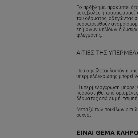
Το πρόβλημα προκύπτει ότα
μεταβολές ή τραυματισμοί
του δέρματος, οδηγώντας σ
συσσωρευθούν ανομοιόμορφ
επίμονων κηλίδων ή δυσχρω
φλεγμονής.
ΑΙΤΙΕΣ ΤΗΣ ΥΠΕΡΜΕ
Πού οφείλεται λοιπόν η υπ
υπερμελάγχρωσης μπορεί ν
Η υπερμελάγχρωση μπορεί να
πυροδοτηθεί από ορισμένες
δέρματος από ακμή, τσιμπήμ
Μεταξύ των ποικίλων αιτιώ
συχνά.
ΕΙΝΑΙ ΘΕΜΑ ΚΛΗΡ