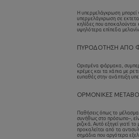
Η υπερμελάγχρωση μπορεί ν
υπερμελάγχρωση σε εκτεταμ
κηλίδες που αποκαλούνται κ
υψηλότερα επίπεδα μελανίν
ΠΥΡΟΔΟΤΗΣΗ ΑΠΟ Φ
Ορισμένα φάρμακα, συμπερ
κρέμες και τα χάπια με ρετ
ευπαθές στην ανάπτυξη υπε
ΟΡΜΟΝΙΚΕΣ ΜΕΤΑΒΟ
Παθήσεις όπως το μέλασμα,
συνήθως στο πρόσωπο–, είν
ριζικά. Αυτό εξηγεί γιατί 
προκαλείται από τα αντισυλ
σημάδια που αργότερα εξελ