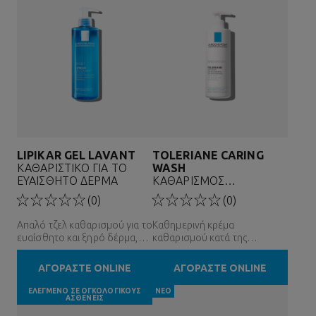
LIPIKAR GEL LAVANT
TOLERIANE CARING
ΚΑΘΑΡΙΣΤΙΚΟ ΓΙΑ ΤΟ
WASH
ΕΥΑΙΣΘΗΤΟ ΔΕΡΜΑ
ΚΑΘΑΡΙΣΜΟΣ
ΠΡΟΣΩΠΟΥ
(0)
(0)
Απαλό τζελ καθαρισμού για το
Καθημερινή κρέμα
ευαίσθητο και ξηρό δέρμα,
καθαρισμού κατά της
για όλη την οικογένεια
έλλειψης άνεσης & της
ξηρότητας, για το κανονικό
ΑΓΟΡΑΣΤΕ ONLINE
ΑΓΟΡΑΣΤΕ ONLINE
έως ευαίσθητο δέρμα
ΕΛΕΓΜΕΝΟ ΣΕ ΟΓΚΟΛΟΓΙΚΟΥΣ
ΝΕΟ
ΑΣΘΕΝΕΙΣ