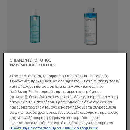
Ο ΠΑΡΩΝ ΙΣΤΟΤΟΠΟΣ
ΧΡΗΣΙΜΟΠΟΙΕΙ COOKIES
EFFACLAR
TOLERIANE
SUPRAMOLECULAR GEL
OIL-INFUSED MICELLAR
Στον ιστότοπό μας χρησιμοποιούμε cookies και παρόμοιες
ΚΑΘΑΡΙΣΜΟΥ
WATER
τεχνολογίες, προκειμένου να αποθηκεύσουμε στη συσκευή σας ή/
&DELΔΙΦΑΣΙΚΟ ΝΕΡΟ
(0)
(0)
και να λάβουμε πληροφορίες από την συσκευή σας (π.χ.
&N...
διεύθυνση IP, πληροφορίες προγράμματος περιήγησης
Gel καθαρισμού σμήγματος
Αφαιρεί ακόμα και το
(browser)). Ορισμένα cookies είναι απολύτως απαραίτητα για τη
και πόρων. Κατά της
αδιάβροχο μακιγιάζ, χωρίς να
λειτουργία του ιστοτόπου. Χρησιμοποιούμε άλλα cookies και
γυαλάδας, κατά των ορατών
διαταράσσει την ισορροπία
παρόμοιες τεχνολογίες μόνο εφόσον λάβουμε τη συγκατάθεσή
πόρων και κατά των ρύπων.
του ευαίσθητου δέρματος
σας, για παράδειγμα προκειμένου να βελτιώσουμε τις προτάσεις
ΑΓΟΡΑΣΤΕ ONLINE
ΑΓΟΡΑΣΤΕ ONLINE
μας, να αναλύσουμε τη χρήση, να προσαρμόσουμε το
περιεχόμενο στα ενδιαφέροντά σας ή να αναγνωρίσουμε τον
ΝΕΟ
ΝΕΟ
browser/ τη συσκευή σας για τη δημιουργία προφίλ με τα
Πολιτική Προστασίας Προσωπικών Δεδομένων