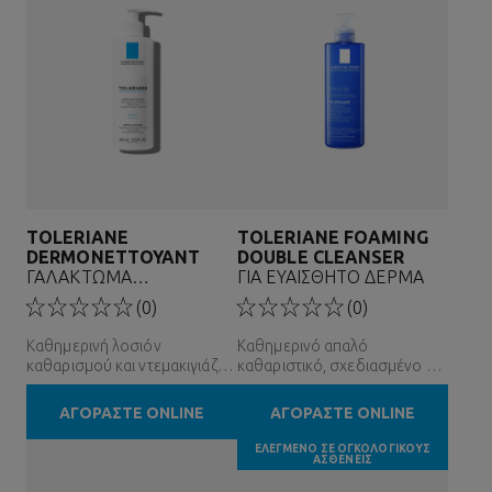
TOLERIANE
TOLERIANE FOAMING
DERMONETTOYANT
DOUBLE CLEANSER
ΓΑΛΑΚΤΩΜΑ
ΓΙΑ ΕΥΑΙΣΘΗΤΟ ΔΕΡΜΑ
ΚΑΘΑΡΙΣΜΟΥ
(0)
(0)
Καθημερινή λοσιόν
Καθημερινό απαλό
καθαρισμού και ντεμακιγιάζ
καθαριστικό, σχεδιασμένο για
για το ξηρό, ευαίσθητο έως
το ευαίσθητο έως πολύ
δυσανεκτικό δέρμα
ευαίσθητο δέρμα
ΑΓΟΡΑΣΤΕ ONLINE
ΑΓΟΡΑΣΤΕ ONLINE
ΕΛΕΓΜΕΝΟ ΣΕ ΟΓΚΟΛΟΓΙΚΟΥΣ
ΑΣΘΕΝΕΙΣ