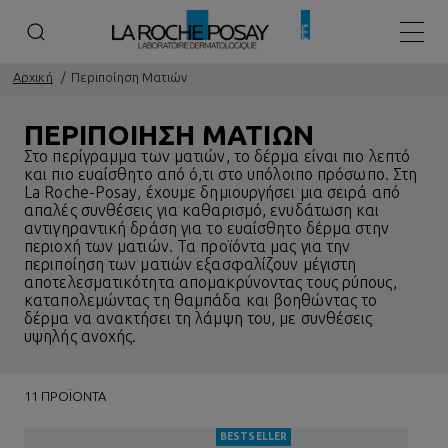
Κεντρ
Αρχική
Περιποίηση Ματιών
ΠΕΡΙΠΟΙΗΣΗ ΜΑΤΙΩΝ
Στο περίγραμμα των ματιών, το δέρμα είναι πιο λεπτό
και πιο ευαίσθητο από ό,τι στο υπόλοιπο πρόσωπο. Στη
La Roche-Posay, έχουμε δημιουργήσει μια σειρά από
απαλές συνθέσεις για καθαρισμό, ενυδάτωση και
αντιγηραντική δράση για το
ευαίσθητο δέρμα
στην
περιοχή των ματιών. Τα προϊόντα μας για την
περιποίηση των ματιών εξασφαλίζουν μέγιστη
αποτελεσματικότητα απομακρύνοντας τους ρύπους,
καταπολεμώντας τη θαμπάδα και βοηθώντας το
δέρμα να ανακτήσει τη λάμψη του, με συνθέσεις
υψηλής ανοχής.
11 ΠΡΟΪΌΝΤΑ
BESTSELLER