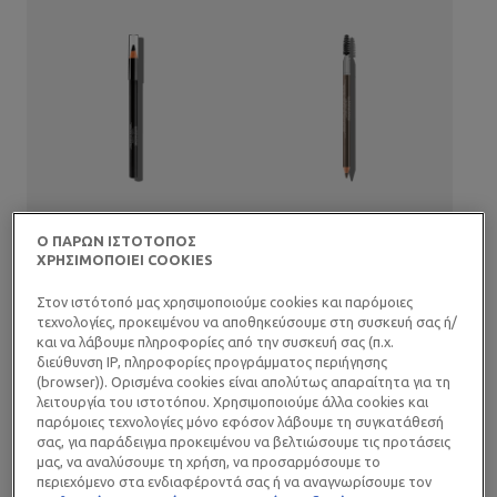
Ο ΠΑΡΩΝ ΙΣΤΟΤΟΠΟΣ
ΧΡΗΣΙΜΟΠΟΙΕΙ COOKIES
TOLERIANE SOFT
TOLERIANE EYEBROW
PENCIL
PENCIL
Στον ιστότοπό μας χρησιμοποιούμε cookies και παρόμοιες
ΜΟΛΥΒΙ ΜΑΤΙΩΝ
ΜΟΛΥΒΙ ΦΡΥΔΙΩΝ
τεχνολογίες, προκειμένου να αποθηκεύσουμε στη συσκευή σας ή/
(0)
(0)
και να λάβουμε πληροφορίες από την συσκευή σας (π.χ.
διεύθυνση IP, πληροφορίες προγράμματος περιήγησης
Υποαλλεργικό μολύβι ματιών
Υποαλλεργικό μολύβι
(browser)). Ορισμένα cookies είναι απολύτως απαραίτητα για τη
για τα ευαίσθητα μάτια
φρυδιών, για το ευαίσθητο
λειτουργία του ιστοτόπου. Χρησιμοποιούμε άλλα cookies και
δέρμα
παρόμοιες τεχνολογίες μόνο εφόσον λάβουμε τη συγκατάθεσή
σας, για παράδειγμα προκειμένου να βελτιώσουμε τις προτάσεις
ΑΓΟΡΑΣΤΕ ONLINE
ΑΓΟΡΑΣΤΕ ONLINE
μας, να αναλύσουμε τη χρήση, να προσαρμόσουμε το
BESTSELLER
περιεχόμενο στα ενδιαφέροντά σας ή να αναγνωρίσουμε τον