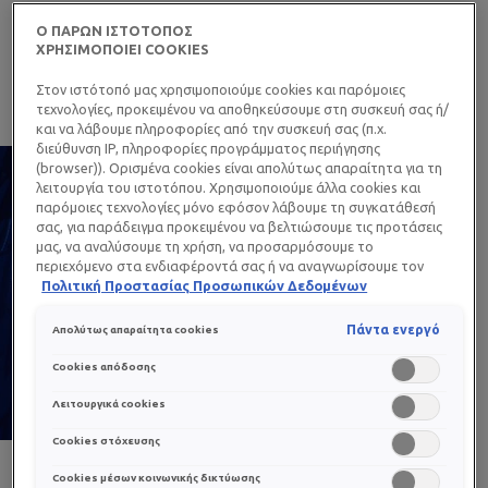
ΑΝΤΗΛΙΑΚΗ ΠΡΟΣΤΑΣΙΑ
Ο ΠΑΡΩΝ ΙΣΤΟΤΟΠΟΣ
ΧΡΗΣΙΜΟΠΟΙΕΙ COOKIES
ΜΕ ΠΕΡΙΣΣΟΤΕΡΟ ΣΕΒΑΣΜΟ
Στον ιστότοπό μας χρησιμοποιούμε cookies και παρόμοιες
ΣΤΗ ΘΑΛΑΣΣΙΑ ΖΩΗ
τεχνολογίες, προκειμένου να αποθηκεύσουμε στη συσκευή σας ή/
και να λάβουμε πληροφορίες από την συσκευή σας (π.χ.
διεύθυνση IP, πληροφορίες προγράμματος περιήγησης
(browser)). Ορισμένα cookies είναι απολύτως απαραίτητα για τη
λειτουργία του ιστοτόπου. Χρησιμοποιούμε άλλα cookies και
παρόμοιες τεχνολογίες μόνο εφόσον λάβουμε τη συγκατάθεσή
σας, για παράδειγμα προκειμένου να βελτιώσουμε τις προτάσεις
μας, να αναλύσουμε τη χρήση, να προσαρμόσουμε το
περιεχόμενο στα ενδιαφέροντά σας ή να αναγνωρίσουμε τον
browser/ τη συσκευή σας για τη δημιουργία προφίλ με τα
Πολιτική Προστασίας Προσωπικών Δεδομένων
ενδιαφέροντά σας και να σας δείχνουμε σχετικό διαφημιστικό
περιεχόμενο σε άλλες διαδικτυακές προτάσεις. Μπορείτε να
Πάντα ενεργό
Απολύτως απαραίτητα cookies
αποδεχθείτε cookies τα οποία δεν είναι απαραίτητα («Αποδοχή
όλων»), να τα απορρίψετε («Απόρριψη όλων») ή να ρυθμίσετε και
Cookies απόδοσης
να αποθηκεύσετε τις επιλογές σας («Αποθήκευση επιλογών»).
Μπορείτε επίσης, ανά πάσα στιγμή, να ελέγξετε και να ρυθμίσετε
Λειτουργικά cookies
εκ νέου τις επιλογές σας (επιλέγοντας το link «Ρυθμίσεις για τα
Cookies στόχευσης
cookies»). Περισσότερες πληροφορίες μπορείτε να βρείτε στην
Cookies μέσων κοινωνικής δικτύωσης