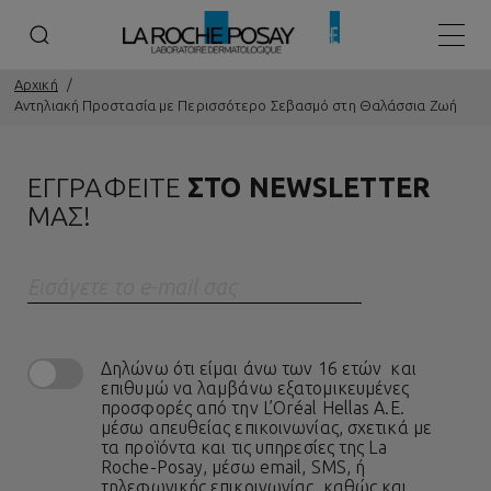
Κεντρ
Αρχική
Αντηλιακή Προστασία με Περισσότερο Σεβασμό στη Θαλάσσια Ζωή
ΕΓΓΡΑΦΕΙΤΕ
ΣΤΟ NEWSLETTER
ΜΑΣ!
Eισάγετε το e-mail σας
Δηλώνω ότι είμαι άνω των 16 ετών και
επιθυμώ να λαμβάνω εξατομικευμένες
προσφορές από την L’Oréal Hellas A.E.
μέσω απευθείας επικοινωνίας, σχετικά με
τα προϊόντα και τις υπηρεσίες της La
Roche-Posay, μέσω email, SMS, ή
τηλεφωνικής επικοινωνίας, καθώς και