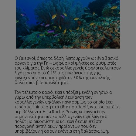
Ο Ωκεανοί, όπως τα δάση, λειτουργούν ως ένα βασικό
όργανο για την Γη – ως φυσικοί ψήκτες και ρυθμιστές
του κλίματος. Ενώ οι κοραλλιογενείς ύφαλοι καλύπτουν
λιγότερο από το 0,1% της επιφάνειας της γης,
φιλοξενούν και υποστηρίζουν 30% της συνολικής
θαλάσσιας βιο-ποικιλότητας.
Τον τελευταίο καιρό, έχει υπάρξει μεγάλη ανησυχία
γύρω από την υπερβολική λεύκανση των
κοραλλιογενών υφάλων παγκοσμίως, το οποίο έχει
τεράστια επίπτωση στα είδη που βασίζονται σε αυτά τα
περιβάλλοντα. Η La Roche-Posay, καταννοεί την
σημαντικότητα των κοραλλιογενών υφάλων στο
πολύτιμο οικοσύστημα και έχει δεσμευτεί στη
παραγωγή αντηλιακών προϊόντων που δεν
υποβιβάζουν ή δρουν ενάντια στη θαλάσσια ζωή.