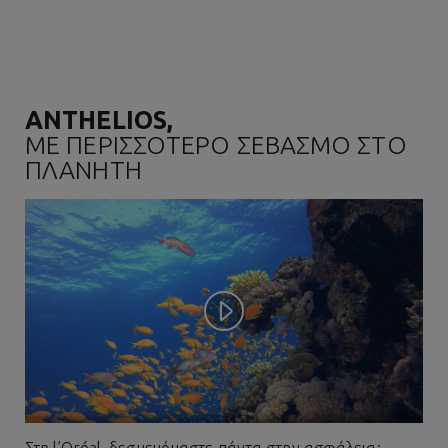
ΑΝΤΗΕLIOS,
ΜΕ ΠΕΡΙΣΣΟΤΕΡΟ ΣΕΒΑΣΜΟ ΣΤΟ
ΠΛΑΝΗΤΗ
Play video
Στη l’Oréal, δεσμευόμαστε πάντα στην ασφάλεια;