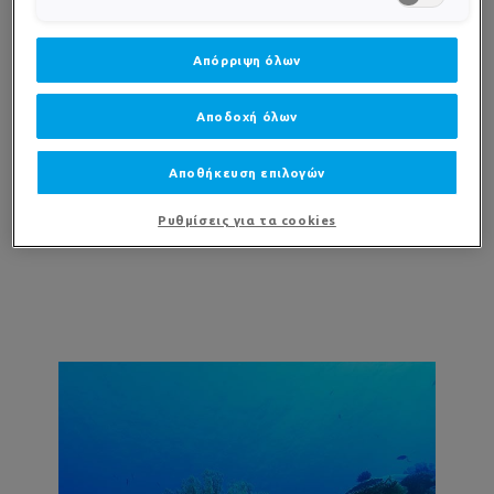
Απόρριψη όλων
ΓΙΑΤΙ Η LA ROCHE-POSAY
Αποδοχή όλων
ΕΠΕΝΔΥΕΙ
ΣΤΗΝ ΕΡΕΥΝΑ ΓΙΑ ΤΗ ΘΑΛΑΣΣΙΑ
Αποθήκευση επιλογών
ΖΩΗ;
Ρυθμίσεις για τα cookies