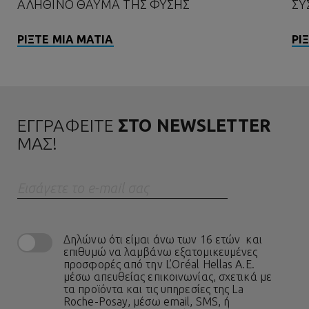
ΑΛΗΘΙΝΌ ΘΑΎΜΑ ΤΗΣ ΦΎΣΗΣ
ΣΥ
ΡΙΞΤΕ ΜΙΑ ΜΑΤΙΑ
ΡΙ
ΕΓΓΡΑΦΕΙΤΕ
ΣΤΟ NEWSLETTER
ΜΑΣ!
Eισάγετε το e-mail σας
Δηλώνω ότι είμαι άνω των 16 ετών και
επιθυμώ να λαμβάνω εξατομικευμένες
προσφορές από την L’Oréal Hellas A.E.
μέσω απευθείας επικοινωνίας, σχετικά με
τα προϊόντα και τις υπηρεσίες της La
Roche-Posay, μέσω email, SMS, ή