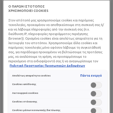
από τον ήλιο, κατάλληλη ακόμα και για το πιο
ευαίσθητο και δυσανεκτικό δέρμα.
Ο ΠΑΡΩΝ ΙΣΤΟΤΟΠΟΣ
ΧΡΗΣΙΜΟΠΟΙΕΙ COOKIES
Στον ιστότοπό μας χρησιμοποιούμε cookies και παρόμοιες
Όμως, η La Roche-Posay έχει και μια δεύτερη, εξίσου
τεχνολογίες, προκειμένου να αποθηκεύσουμε στη συσκευή σας ή/
σημαντική αποστολή: την περιβαλλοντική
και να λάβουμε πληροφορίες από την συσκευή σας (π.χ.
υπευθυνότητα.
διεύθυνση IP, πληροφορίες προγράμματος περιήγησης
(browser)). Ορισμένα cookies είναι απολύτως απαραίτητα για τη
λειτουργία του ιστοτόπου. Χρησιμοποιούμε άλλα cookies και
παρόμοιες τεχνολογίες μόνο εφόσον λάβουμε τη συγκατάθεσή
Η μάρκα λαμβάνει υπόψη τις επιπτώσεις στο
σας, για παράδειγμα προκειμένου να βελτιώσουμε τις προτάσεις
περιβάλλον σε κάθε στάδιο ανάπτυξης των προϊόντων
μας, να αναλύσουμε τη χρήση, να προσαρμόσουμε το
της, εξετάζοντας σχολαστικά τις πιθανές επιπτώσεις
περιεχόμενο στα ενδιαφέροντά σας ή να αναγνωρίσουμε τον
browser/ τη συσκευή σας για τη δημιουργία προφίλ με τα
Πολιτική Προστασίας Προσωπικών Δεδομένων
κάθε συστατικού.
ενδιαφέροντά σας και να σας δείχνουμε σχετικό διαφημιστικό
περιεχόμενο σε άλλες διαδικτυακές προτάσεις. Μπορείτε να
Πάντα ενεργό
Απολύτως απαραίτητα cookies
αποδεχθείτε cookies τα οποία δεν είναι απαραίτητα («Αποδοχή
Πέραν των οικοτοξικολογικών ελέγχων, η La Roche-
όλων»), να τα απορρίψετε («Απόρριψη όλων») ή να ρυθμίσετε και
Cookies απόδοσης
Posay δρα με γνώμονα φιλόδοξους μακροπρόθεσμους
να αποθηκεύσετε τις επιλογές σας («Αποθήκευση επιλογών»).
περιβαλλοντικούς και κοινωνικούς στόχους στο πλαίσιο
Μπορείτε επίσης, ανά πάσα στιγμή, να ελέγξετε και να ρυθμίσετε
Λειτουργικά cookies
εκ νέου τις επιλογές σας (επιλέγοντας το link «Ρυθμίσεις για τα
του προγράμματος Sharing Beauty With All
Cookies στόχευσης
cookies»). Περισσότερες πληροφορίες μπορείτε να βρείτε στην
(Μοιραζόμαστε την Ομορφία με Όλους).
Cookies μέσων κοινωνικής δικτύωσης