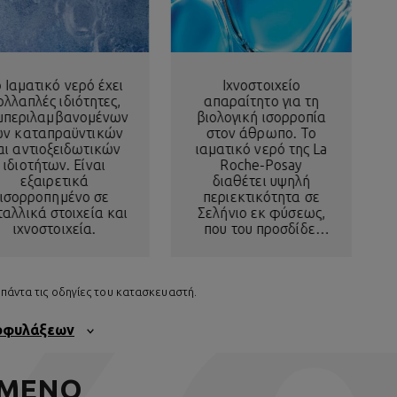
 Ιαματικό νερό έχει
Ιχνοστοιχείο
ολλαπλές ιδιότητες,
απαραίτητο για τη
μπεριλαμβανομένων
βιολογική ισορροπία
ων καταπραϋντικών
στον άθρωπο. Το
αι αντιοξειδωτικών
ιαματικό νερό της La
ιδιοτήτων. Είναι
Roche-Posay
εξαιρετικά
διαθέτει υψηλή
ισορροπημένο σε
περιεκτικότητα σε
ταλλικά στοιχεία και
Σελήνιο εκ φύσεως,
ιχνοστοιχεία.
που του προσδίδει
μοναδικές ιδιότητες.
πάντα τις οδηγίες του κατασκευαστή.
ροφυλάξεων
ΓΜΕΝΟ