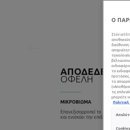
Προηγούμενος πίνακας
Ο ΠΑΡ
Στον ιστότ
αποθηκεύσο
διεύθυνση 
απαραίτητα
τεχνολογίε
βελτιώσουμ
ενδιαφέρον
ΑΠΟΔΕΔΕΙΓΜΕ
τα ενδιαφέ
ΟΦΕΛΗ
προτάσεις.
τα απορρίψ
(«Αποθήκευ
τις επιλογ
μπορείτε ν
ΜΙΚΡΟΒΙΩΜΑ
Πολιτικ
Επανεξισορροπεί το μικροβίωμα
Απολύτ
και ενισχύει την επιδερμίδα
Cookie