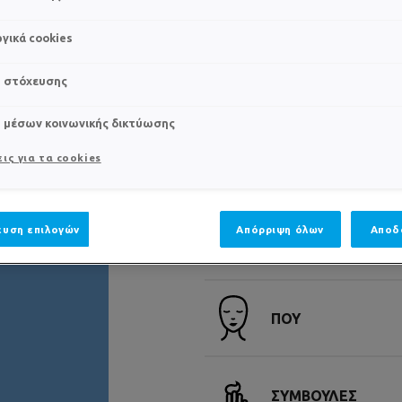
γικά cookies
s στόχευσης
s μέσων κοινωνικής δικτύωσης
ις για τα cookies
ΠΟΣΟΤΗΤΑ
υση επιλογών
Απόρριψη όλων
Αποδ
ΠΟΤΕ
ΠΟΥ
ΣΥΜΒΟΥΛΕΣ