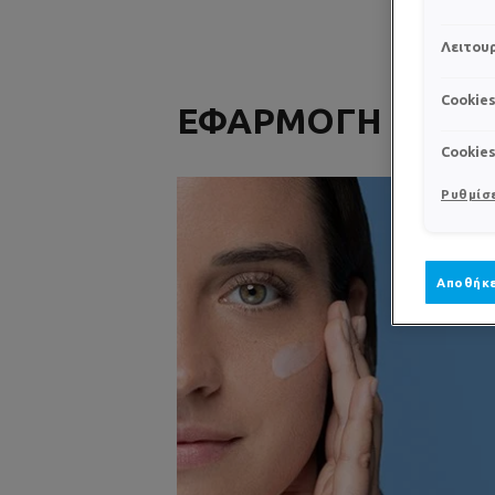
Λειτουρ
Cookie
ΕΦΑΡΜΟΓΗ
Cookie
Ρυθμίσε
Αποθήκε