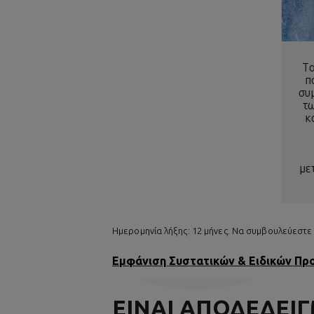
Το
π
συ
τ
κ
με
Ημερομηνία λήξης: 12 μήνες. Να συμβουλεύεστε 
Εμφάνιση Συστατικών & Ειδικών Π
ΕΙΝΑΙ ΑΠΟΔΕΔΕΙ