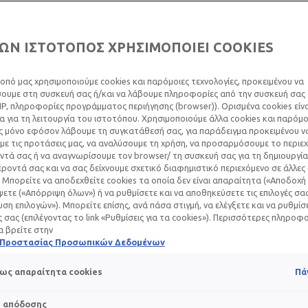
ερεθισμούς.
Επανεξισορροπεί το 
επιδερμίδα.
ΩΝ ΙΣΤΟΤΟΠΟΣ ΧΡΗΣΙΜΟΠΟΙΕΙ COOKIES
οπό μας χρησιμοποιούμε cookies και παρόμοιες τεχνολογίες, προκειμένου να
υμε στη συσκευή σας ή/και να λάβουμε πληροφορίες από την συσκευή σας (
Volume
IP, πληροφορίες προγράμματος περιήγησης (browser)). Ορισμένα cookies εί
ΠΕΡΙΕΚΤΙΚΟΤΗΤΑ
150 ml
Επόμενος πίνακας
 για τη λειτουργία του ιστοτόπου. Χρησιμοποιούμε άλλα cookies και παρόμο
ς μόνο εφόσον λάβουμε τη συγκατάθεσή σας, για παράδειγμα προκειμένου ν
ε τις προτάσεις μας, να αναλύσουμε τη χρήση, να προσαρμόσουμε το περιε
τά σας ή να αναγνωρίσουμε τον browser/ τη συσκευή σας για τη δημιουργία
ΝΑ
ροντά σας και να σας δείχνουμε σχετικό διαφημιστικό περιεχόμενο σε άλλες
 Μπορείτε να αποδεχθείτε cookies τα οποία δεν είναι απαραίτητα («Αποδοχή 
ετε («Απόρριψη όλων») ή να ρυθμίσετε και να αποθηκεύσετε τις επιλογές σα
ση επιλογών»). Μπορείτε επίσης, ανά πάσα στιγμή, να ελέγξετε και να ρυθμίσ
ές σας (επιλέγοντας το link «Ρυθμίσεις για τα cookies»). Περισσότερες πληροφ
α βρείτε στην
ΜΕΙΩΝΕΙ
ΙΔΙΟΤΗΤ
ή Προστασίας Προσωπικών Δεδομένων
Μειώνει τους ερεθισμούς
Το ιαματι
ως απαραίτητα cookies
Πά
έχει επισ
αποδεδει
και προστ
s απόδοσης