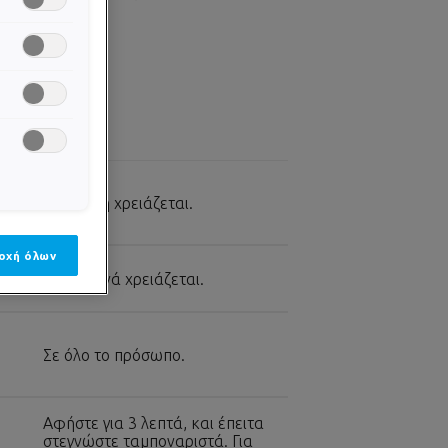
Τόση όση χρειάζεται.
οχή όλων
Όσο συχνά χρειάζεται.
Σε όλο το πρόσωπο.
Αφήστε για 3 λεπτά, και έπειτα
στεγνώστε ταμποναριστά. Για