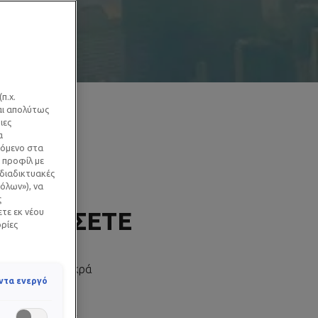
π.χ.
ΙΚΆ
ναι απολύτως
ιες
α
χόμενο στα
 προφίλ με
 διαδικτυακές
όλων»), να
ς
ετε εκ νέου
ΑΦΑΝΊΣΕΤΕ
ορίες
ισσότερο με μικρά
ντα ενεργό
ια.