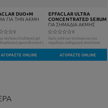
ACLAR DUO+M
EFFACLAR ULTRA
ΜΑ ΓΙΑ ΤΗΝ ΑΚΜΗ
CONCENTRATED SERUM
ΓΙΑ ΣΗΜΑΔΙΑ ΑΚΜΗΣ
0
0
ων ατελειών Ενυδατικό gel
Ορός κατά των ατελειών και των
 διορθωτική φροντίδα κατά των
σημαδιών, καθημερινή απολέπιση
ών για το λιπαρό δέρμα με τάση
 με τη δύναμη της επιστήμης
ΑΓΟΡΑΣΤΕ ONLINE
ΑΓΟΡΑΣΤΕ ONLINE
κροβιώματος.
ΕΡΑ