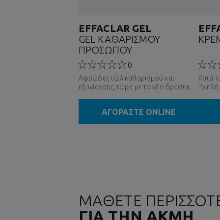
EFFACLAR GEL
EFF
GEL ΚΑΘΑΡΙΣΜΟΥ
ΚΡΕ
ΠΡΟΣΩΠΟΥ
0
Αφρώδες τζελ καθαρισμού και
Κατά τ
εξυγίανσης, τώρα με το νέο δραστικό
Τριπλή
συστατικό Phylobioma, με τη δύναμη
ατελει
της επιστήμης του μικροβιώματος.
ακμής,
ΑΓΟΡΑΣΤΕ ONLINE
Εξισορροπεί το pH του δέρματος.
του μι
ΜΑΘΕΤΕ ΠΕΡΙΣΣΟΤ
ΓΙΑ ΤΗΝ ΑΚΜΗ