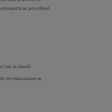
ταμποναριστά με μια καθαρή
.) και το αλκοόλ.
ι ότι επιδεινώνουν τις