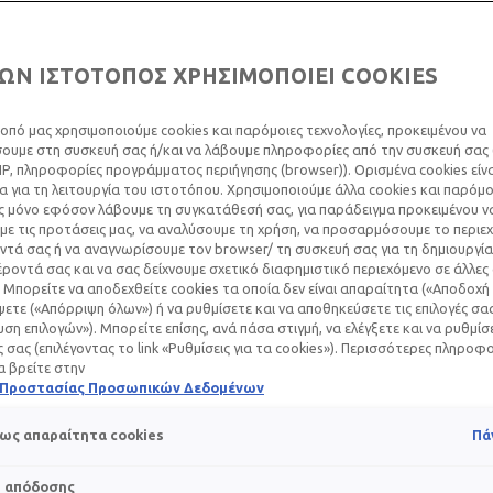
ΩΝ ΙΣΤΟΤΟΠΟΣ ΧΡΗΣΙΜΟΠΟΙΕΙ COOKIES
οπό μας χρησιμοποιούμε cookies και παρόμοιες τεχνολογίες, προκειμένου να
υμε στη συσκευή σας ή/και να λάβουμε πληροφορίες από την συσκευή σας (
ΎΓΟΥΝ ΤΑ ΕΣΩΤΕΡ
IP, πληροφορίες προγράμματος περιήγησης (browser)). Ορισμένα cookies εί
 για τη λειτουργία του ιστοτόπου. Χρησιμοποιούμε άλλα cookies και παρόμο
ΙΑ;
ς μόνο εφόσον λάβουμε τη συγκατάθεσή σας, για παράδειγμα προκειμένου ν
ε τις προτάσεις μας, να αναλύσουμε τη χρήση, να προσαρμόσουμε το περιε
τά σας ή να αναγνωρίσουμε τον browser/ τη συσκευή σας για τη δημιουργία
ροντά σας και να σας δείχνουμε σχετικό διαφημιστικό περιεχόμενο σε άλλες
 Μπορείτε να αποδεχθείτε cookies τα οποία δεν είναι απαραίτητα («Αποδοχή 
Αυγούστου 2024
ετε («Απόρριψη όλων») ή να ρυθμίσετε και να αποθηκεύσετε τις επιλογές σα
 ΣΠΥΡΆΚΙΑ:
ση επιλογών»). Μπορείτε επίσης, ανά πάσα στιγμή, να ελέγξετε και να ρυθμίσ
ΠΏΣ ΝΑ ΤΑ ΕΞ
ές σας (επιλέγοντας το link «Ρυθμίσεις για τα cookies»). Περισσότερες πληροφ
α βρείτε στην
ή Προστασίας Προσωπικών Δεδομένων
την εμφάνισή τους στο δέρμα μας σπυράκια που μοιάζουν περ
ως απαραίτητα cookies
Πά
ρακτηριστικά εξανθήματα που όλοι αναγνωρίζουμε σα σπυράκ
s απόδοσης