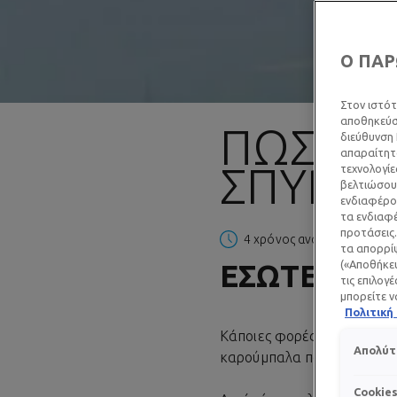
Ο ΠΑΡ
Στον ιστότ
αποθηκεύσο
ΠΩΣ ΦΕ
διεύθυνση 
απαραίτητα
ΣΠΥΡΆΚ
τεχνολογίε
βελτιώσουμ
ενδιαφέρον
τα ενδιαφέ
προτάσεις.
4 χρόνος ανάγνωσης
| 27 
τα απορρίψ
ΕΣΩΤΕΡΙΚΆ
(«Αποθήκευ
τις επιλογ
μπορείτε ν
Πολιτικ
Κάποιες φορές που κάνουν 
Απολύτ
καρούμπαλα παρά με τα χα
Cookie