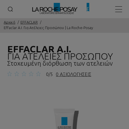
Κεντρ
Αρχική
EFFACLAR
Effaclar A.I. Για Ατέλειες Προσώπου | La Roche-Posay
EFFACLAR A.I.
ΓΙΑ ΑΤΕΛΕΙΕΣ ΠΡΟΣΩΠΟΥ
Στοχευμένη διόρθωση των ατελειών
0/5
0 ΑΞΙΟΛΟΓΗΣΕΙΣ
Προηγούμενος πίνακας