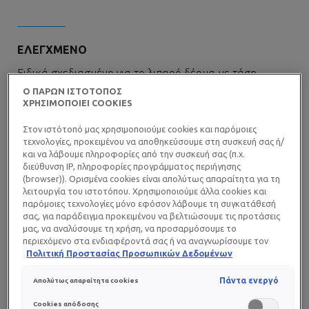
ΕΛΕΓΧΜΕΝΟ
Ειδικά σχεδιασμένο για το λιπαρό δέρμα με τάση
ακμής. Κατάλληλο επίσης για ευαίσθητο δέρμα.
Ο ΠΑΡΩΝ ΙΣΤΟΤΟΠΟΣ
ΧΡΗΣΙΜΟΠΟΙΕΙ COOKIES
Στον ιστότοπό μας χρησιμοποιούμε cookies και παρόμοιες
ΑΠΟΧΡΩΣΗ
τεχνολογίες, προκειμένου να αποθηκεύσουμε στη συσκευή σας ή/
και να λάβουμε πληροφορίες από την συσκευή σας (π.χ.
Το δέρμα γίνεται πιο καθαρό, αποκτά πιο ομοιόμορφη
διεύθυνση IP, πληροφορίες προγράμματος περιήγησης
υφή.
(browser)). Ορισμένα cookies είναι απολύτως απαραίτητα για τη
λειτουργία του ιστοτόπου. Χρησιμοποιούμε άλλα cookies και
παρόμοιες τεχνολογίες μόνο εφόσον λάβουμε τη συγκατάθεσή
σας, για παράδειγμα προκειμένου να βελτιώσουμε τις προτάσεις
μας, να αναλύσουμε τη χρήση, να προσαρμόσουμε το
περιεχόμενο στα ενδιαφέροντά σας ή να αναγνωρίσουμε τον
browser/ τη συσκευή σας για τη δημιουργία προφίλ με τα
Πολιτική Προστασίας Προσωπικών Δεδομένων
ΕΦΑΡΜΟΓΗ
ενδιαφέροντά σας και να σας δείχνουμε σχετικό διαφημιστικό
περιεχόμενο σε άλλες διαδικτυακές προτάσεις. Μπορείτε να
Πάντα ενεργό
Απολύτως απαραίτητα cookies
αποδεχθείτε cookies τα οποία δεν είναι απαραίτητα («Αποδοχή
όλων»), να τα απορρίψετε («Απόρριψη όλων») ή να ρυθμίσετε και
Cookies απόδοσης