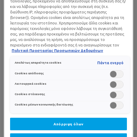
τεχνολογίες, προκειμένου να αποθηκεύσουμε στη συσκευή σας ή/
ΕΞΙΣΟΡΡΟΠΗΣΗ
και να λάβουμε πληροφορίες από την συσκευή σας (π.χ.
διεύθυνση IP, πληροφορίες προγράμματος περιήγησης
Επανεξισορροπεί το pH του δέρματος.
(browser)). Ορισμένα cookies είναι απολύτως απαραίτητα για τη
λειτουργία του ιστοτόπου. Χρησιμοποιούμε άλλα cookies και
παρόμοιες τεχνολογίες μόνο εφόσον λάβουμε τη συγκατάθεσή
σας, για παράδειγμα προκειμένου να βελτιώσουμε τις προτάσεις
μας, να αναλύσουμε τη χρήση, να προσαρμόσουμε το
περιεχόμενο στα ενδιαφέροντά σας ή να αναγνωρίσουμε τον
ΕΦΑΡΜΟΓΗ
browser/ τη συσκευή σας για τη δημιουργία προφίλ με τα
Πολιτική Προστασίας Προσωπικών Δεδομένων
ενδιαφέροντά σας και να σας δείχνουμε σχετικό διαφημιστικό
περιεχόμενο σε άλλες διαδικτυακές προτάσεις. Μπορείτε να
Πάντα ενεργό
Απολύτως απαραίτητα cookies
αποδεχθείτε cookies τα οποία δεν είναι απαραίτητα («Αποδοχή
όλων»), να τα απορρίψετε («Απόρριψη όλων») ή να ρυθμίσετε και
Cookies απόδοσης
να αποθηκεύσετε τις επιλογές σας («Αποθήκευση επιλογών»).
Μπορείτε επίσης, ανά πάσα στιγμή, να ελέγξετε και να ρυθμίσετε
Λειτουργικά cookies
εκ νέου τις επιλογές σας (επιλέγοντας το link «Ρυθμίσεις για τα
Cookies στόχευσης
cookies»). Περισσότερες πληροφορίες μπορείτε να βρείτε στην
Cookies μέσων κοινωνικής δικτύωσης
Απόρριψη όλων