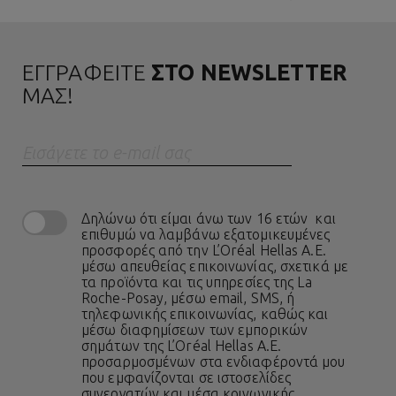
ΕΓΓΡΑΦΕΙΤΕ
ΣΤΟ NEWSLETTER
ΜΑΣ!
Eισάγετε το e-mail σας
Δηλώνω ότι είμαι άνω των 16 ετών και
επιθυμώ να λαμβάνω εξατομικευμένες
προσφορές από την L’Oréal Hellas A.E.
μέσω απευθείας επικοινωνίας, σχετικά με
τα προϊόντα και τις υπηρεσίες της La
Roche-Posay, μέσω email, SMS, ή
τηλεφωνικής επικοινωνίας, καθώς και
μέσω διαφημίσεων των εμπορικών
σημάτων της L’Oréal Hellas A.E.
προσαρμοσμένων στα ενδιαφέροντά μου
που εμφανίζονται σε ιστοσελίδες
συνεργατών και μέσα κοινωνικής