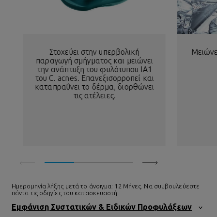
Στοχεύει στην υπερβολική
Μειώνει
παραγωγή σμήγματος και μειώνει
την ανάπτυξη του φυλότυπου IA1
του C. acnes. Επανεξισορροπεί και
καταπραΰνει το δέρμα, διορθώνει
τις ατέλειες.
Ημερομηνία λήξης μετά το άνοιγμα: 12 Μήνες. Να συμβουλεύεστε
πάντα τις οδηγίες του κατασκευαστή.
Εμφάνιση Συστατικών & Ειδικών Προφυλάξεων