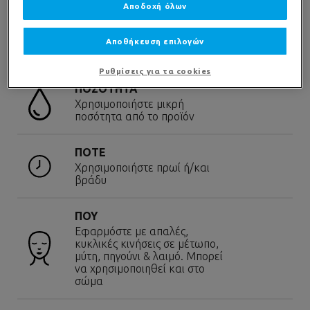
Αποδοχή όλων
Αποθήκευση επιλογών
Ρυθμίσεις για τα cookies
ΠΟΣΟΤΗΤΑ
Χρησιμοποιήστε μικρή
ποσότητα από το προϊόν
ΠΟΤΕ
Χρησιμοποιήστε πρωί ή/και
βράδυ
ΠΟΥ
Εφαρμόστε με απαλές,
κυκλικές κινήσεις σε μέτωπο,
μύτη, πηγούνι & λαιμό. Μπορεί
να χρησιμοποιηθεί και στο
σώμα