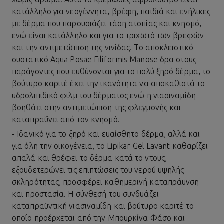
κατάλληλο για νεογέννητα, βρέφη, παιδιά και ενήλικες
με δέρμα που παρουσιάζει τάση ατοπίας και κνησμό,
ενώ είναι κατάλληλο και για το τριχωτό των βρεφών
και την αντιμετώπιση της νινίδας. Το αποκλειστικό
συστατικό Aqua Posae Filiformis Manose δρα στους
παράγοντες που ευθύνονται για το πολύ
ξηρό δέρμα
, το
βούτυρο καριτέ έχει την ικανότητα να αποκαθιστά το
υδρολιπιδικό φιλμ του δέρματος ενώ η νιασιναμίδη
βοηθάει στην αντιμετώπιση της φλεγμονής και
καταπραΰνει από τον κνησμό.
- Ιδανικό για το ξηρό και ευαίσθητο δέρμα, αλλά και
για όλη την οικογένεια, το
Lipikar Gel Lavant
καθαρίζει
απαλά και θρέφει το δέρμα κατά το ντους,
εξουδετερώνει τις επιπτώσεις του νερού υψηλής
σκληρότητας, προσφέρει καθημερινή καταπράυνση
και προστασία. Η σύνθεσή του συνδυάζει
καταπραϋντική νιασιναμίδη και βούτυρο καριτέ το
οποίο προέρχεται από την Μπουρκίνα Φάσο και