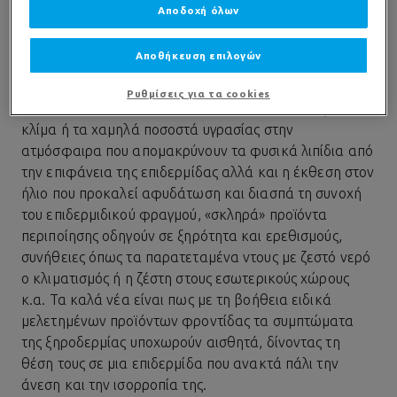
Διάφοροι παράγοντες έχει βρεθεί πως βγάζουν την
Αποδοχή όλων
επιδερμίδα εκτός ισορροπίας, ανάμεσά τους: η
κληρονομικότητα που συνδέεται με μειωμένη
Αποθήκευση επιλογών
παραγωγή λιπιδίων, η οποία διαταράσσει τη λειτουργία
του επιδερμιδικού φραγμού, η γήρανση,
Ρυθμίσεις για τα cookies
περιβαλλοντικοί παράγοντες όπως το κρύο, το ξηρό
κλίμα ή τα χαμηλά ποσοστά υγρασίας στην
ατμόσφαιρα που απομακρύνουν τα φυσικά λιπίδια από
την επιφάνεια της επιδερμίδας αλλά και
η έκθεση στον
ήλιο
που προκαλεί αφυδάτωση και διασπά τη συνοχή
του επιδερμιδικού φραγμού, «σκληρά» προϊόντα
περιποίησης οδηγούν σε ξηρότητα και ερεθισμούς,
συνήθειες όπως τα παρατεταμένα ντους με ζεστό νερό
ο κλιματισμός ή η ζέστη στους εσωτερικούς χώρους
κ.α. Τα καλά νέα είναι πως με τη βοήθεια ειδικά
μελετημένων προϊόντων φροντίδας τα συμπτώματα
της ξηροδερμίας υποχωρούν αισθητά, δίνοντας τη
θέση τους σε μια επιδερμίδα που ανακτά πάλι την
άνεση και την ισορροπία της.