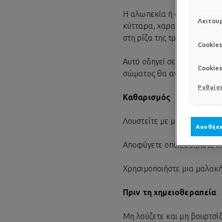
Η αλωπεκία ή αλλιώς τριχό
Λειτουρ
κύτταρα, χαρακτηριστικό π
στη ρίζα της τρίχας).
Cookie
Αυτό οδηγεί σε ξαφνική ή σ
Cookie
σώματος θα αναπτυχθούν ξ
Ρυθμίσε
Καθαρισμός
Λουστείτε με μικρή ποσότητ
Αποθήκε
Αποφύγετε οποιεσδήποτε επι
Χρησιμοποιήστε μια μαλακ
Πριν τη χημειοθεραπεία
Μη λούζετε και μη βουρτσίζ