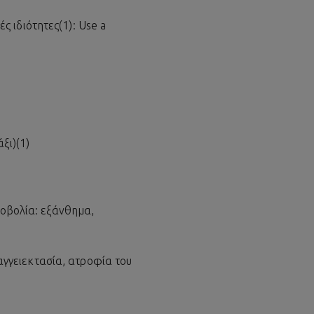
 ιδιότητες(1): Use a
ξι)(1)
νοβολία: εξάνθημα,
γγειεκτασία, ατροφία του