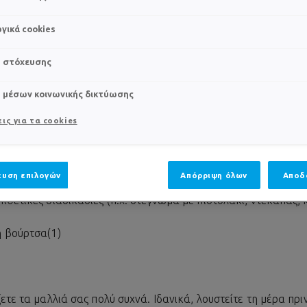
πτωση, προκαλείται από θεραπείες που στοχεύουν ειδικά τα 
γικά cookies
ου απαντάται όχι μόνο στα καρκινικά κύτταρα αλλά και στους
s στόχευσης
ταδιακή απώλεια των μαλλιών και των τριχών του σώματος. Τα
s μέσων κοινωνικής δικτύωσης
ανά μετά τη θεραπεία, αφού το σώμα θα έχει αποβάλει κάθε
ις για τα cookies
α ενός ήπιου σαμπουάν και χλιαρό νερό(1)
υση επιλογών
Απόρριψη όλων
Αποδ
θετικές διαδικασίες (π.χ. στέγνωμα με πιστολάκι, ντεκαπάζ, κ
ή βούρτσα(1)
ετε τα μαλλιά σας πολύ συχνά. Ιδανικά, λουστείτε τη μέρα πρι