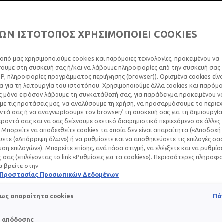
ΩΝ ΙΣΤΟΤΟΠΟΣ ΧΡΗΣΙΜΟΠΟΙΕΙ COOKIES
οπό μας χρησιμοποιούμε cookies και παρόμοιες τεχνολογίες, προκειμένου να
υμε στη συσκευή σας ή/και να λάβουμε πληροφορίες από την συσκευή σας (
ΘΕΡΑΠΕΊΑ: ΟΙ ΕΠΙ
IP, πληροφορίες προγράμματος περιήγησης (browser)). Ορισμένα cookies εί
 για τη λειτουργία του ιστοτόπου. Χρησιμοποιούμε άλλα cookies και παρόμο
ΡΜΑ
ς μόνο εφόσον λάβουμε τη συγκατάθεσή σας, για παράδειγμα προκειμένου ν
ε τις προτάσεις μας, να αναλύσουμε τη χρήση, να προσαρμόσουμε το περιε
τά σας ή να αναγνωρίσουμε τον browser/ τη συσκευή σας για τη δημιουργία
ροντά σας και να σας δείχνουμε σχετικό διαφημιστικό περιεχόμενο σε άλλες
 Μπορείτε να αποδεχθείτε cookies τα οποία δεν είναι απαραίτητα («Αποδοχή 
Σεπτεμβρίου 2023
ετε («Απόρριψη όλων») ή να ρυθμίσετε και να αποθηκεύσετε τις επιλογές σα
ση επιλογών»). Μπορείτε επίσης, ανά πάσα στιγμή, να ελέγξετε και να ρυθμίσ
ς που εξουδετερώνουν ή αποδυναμώνουν τα καρκινικά κύτταρ
ές σας (επιλέγοντας το link «Ρυθμίσεις για τα cookies»). Περισσότερες πληροφ
α βρείτε στην
ή Προστασίας Προσωπικών Δεδομένων
κοπεί στην καταστροφή των καρκινικών κυττάρων ή στην απο
 σώμα.
ως απαραίτητα cookies
Πά
s απόδοσης