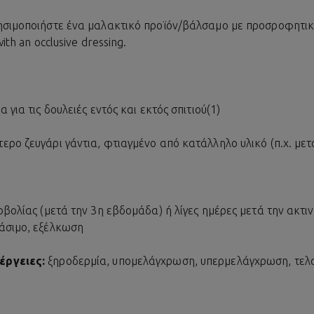
ησιμοποιήστε ένα μαλακτικό προϊόν/βάλσαμο με προσροφητικές
ith an occlusive dressing.
 για τις δουλειές εντός και εκτός σπιτιού(1)
ρο ζευγάρι γάντια, φτιαγμένο από κατάλληλο υλικό (π.χ. μετά
οβολίας (μετά την 3η εβδομάδα) ή λίγες ημέρες μετά την ακτι
άσιμο, εξέλκωση
έργειες:
ξηροδερμία, υπομελάγχρωση, υπερμελάγχρωση, τελα