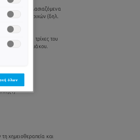
τ αχέως πολλαπλασιαζόμενα
 βολβούς των τριχών (δηλ.
 μαλλιά και οι τρίχες του
 ίχνος του φαρμάκου.
οχή όλων
λπ.)(1)
ν τη χημειοθεραπεία και