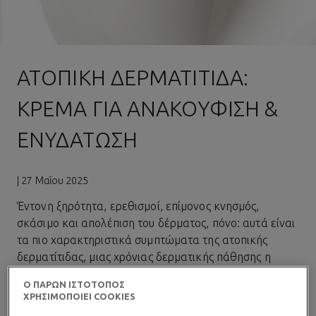
ΑΤΟΠΙΚΉ ΔΕΡΜΑΤΊΤΙΔΑ:
ΚΡΈΜΑ ΓΙΑ ΑΝΑΚΟΎΦΙΣΗ &
ΕΝΥΔΆΤΩΣΗ
| 27 Μαΐου 2025
Έντονη ξηρότητα, ερεθισμοί, επίμονος κνησμός,
σκάσιμο και απολέπιση του δέρματος, πόνο: αυτά είναι
τα πιο χαρακτηριστικά συμπτώματα της
ατοπικής
δερματίτιδας
, μιας χρόνιας δερματικής πάθησης η
οποία εμφανίζει περιοδικές εξάρσεις που κάνουν
Ο ΠΑΡΩΝ ΙΣΤΟΤΟΠΟΣ
σχεδόν αφόρητη την καθημερινότητα όσων την
ΧΡΗΣΙΜΟΠΟΙΕΙ COOKIES
αντιμετωπίζουν.