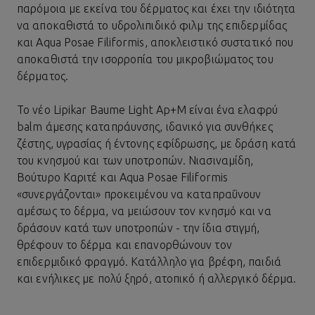
παρόμοια με εκείνα του δέρματος και έχει την ιδιότητα
να αποκαθιστά το υδρολιπιδικό φιλμ της επιδερμίδας
και Aqua Posae Filiformis, αποκλειστικό συστατικό που
αποκαθιστά την ισορροπία του μικροβιώματος του
δέρματος.
To νέο
Lipikar Baume Light Ap+M
είναι ένα ελαφρύ
balm άμεσης καταπράυνσης, ιδανικό για συνθήκες
ζέστης, υγρασίας ή έντονης εφίδρωσης, με δράση κατά
του κνησμού και των υποτροπών. Νιασιναμίδη,
Βούτυρο Καριτέ και Aqua Posae Filiformis
«συνεργάζονται» προκειμένου να καταπραΰνουν
αμέσως το δέρμα, να μειώσουν τον κνησμό και να
δράσουν κατά των υποτροπών - την ίδια στιγμή,
θρέφουν το δέρμα και επανορθώνουν τον
επιδερμιδικό φραγμό. Κατάλληλο για βρέφη, παιδιά
και ενήλικες με πολύ ξηρό, ατοπικό ή
αλλεργικό δέρμα
.