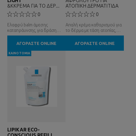
LIGHT
ΑΦΡΟΛΟΥΤΡΟ ΓΙΑ
&KΚΡΕΜΑ ΓΙΑ ΤΟ ΔΕΡ...
ΑΤΟΠΙΚΗ ΔΕΡΜΑΤΙΤΙΔΑ
0
0
Ελαφρύ balm άμεσης
Απαλή κρέμα καθαρισμού για
καταπράυνσης, για δράση
το δέρμα με τάση ατοπίας,
κατά του κνησμού και κατά
χωρίς άρωμα
των υποτροπών.
ΑΓΟΡΑΣΤΕ ONLINE
ΑΓΟΡΑΣΤΕ ONLINE
ΚΑΙΝΟΤΟΜΊΑ
LIPIKAR ECO-
CONSCIOUS REFILL