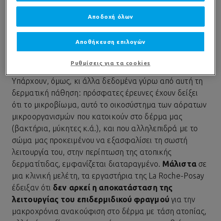
και να διεγείρουν το ανοσοποιητικό σύστημα, το οποίο
Αποδοχή όλων
αντιδρά με τα γνωστά συμπτώματα της ατοπίας.
Ακόμα, τα άτομα με ατοπικό δέρμα εμφανίζουν
Αποθήκευση επιλογών
εξάρσεις που μπορεί να πυροδοτούνται από συνθήκες
όπως το κρύο, ο ξηρός καιρός αλλά και το άγχος.
Ρυθμίσεις για τα cookies
Υπάρχουν, όμως, κι άλλα δεδομένα γύρω από αυτή τη
δερματική πάθηση: πρόσφατες έρευνες έχουν δείξει
ότι το μικροβίωμα, αυτό το οικοσύστημα των αόρατων
μικροοργανισμών που κατοικούν στο δέρμα μας
(βακτήρια, μύκητες κ.ά.), και που αλληλεπιδρά με το
σώμα μας προκειμένου να εξασφαλίσει τη σωστή
λειτουργία του, στην περίπτωση της ατοπικής
δερματίτιδας, εμφανίζεται διαταραγμένο.
Μάλιστα
σε
μια κλινική μελέτη, τα εργαστήρια της La Roche-Posay
έδειξαν ότι
δεν αρκεί η αποκατάσταση της
λειτουργίας του επιδερμιδικού φραγμού
για την
μακροχρόνια ανακούφιση στο δέρμα με τάση ατοπίας,