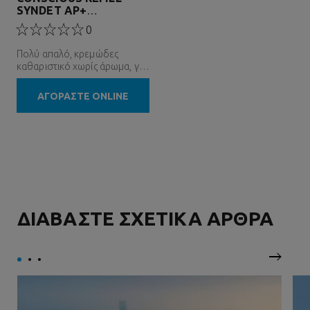
SYNDET AP+
ΑΦΡΟΛΟΥΤΡΟ ΣΩΜΑΤΟΣ
0
Πολύ απαλό, κρεμώδες
καθαριστικό χωρίς άρωμα, για
το δέρμα με τάση ατοπικού
εκζέματος
ΑΓΟΡΑΣΤΕ ONLINE
ΔΙΑΒΑΣΤΕ ΣΧΕΤΙΚΑ ΑΡΘΡΑ
Επόμεν