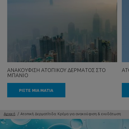
ΑΝΑΚΟΎΦΙΣΗ ΑΤΟΠΙΚΟΎ ΔΈΡΜΑΤΟΣ ΣΤΟ
ΑΤ
ΜΠΆΝΙΟ
ΡΙΞΤΕ ΜΙΑ ΜΑΤΙΑ
Αρχική
Ατοπική Δερματίτιδα: Κρέμα για ανακούφιση & ενυδάτωση