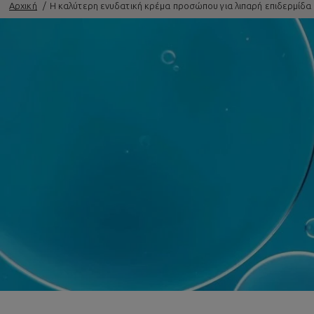
Αρχική
H καλύτερη ενυδατική κρέμα προσώπου για λιπαρή επιδερμίδα