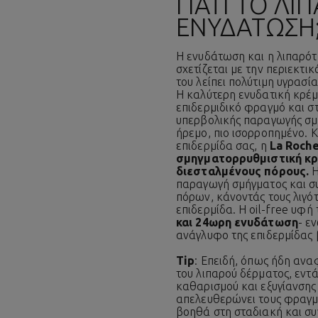
ΓΙΑΤΊ ΤΟ Λ
ΕΝΥΔΆΤΩΣΗ
Η ενυδάτωση και η λιπαρότη
σχετίζεται με την περιεκτι
του λείπει πολύτιμη υγρασ
Η καλύτερη ενυδατική κρέμ
επιδερμιδικό φραγμό και στ
υπερβολικής παραγωγής σμή
ήρεμο, πιο ισορροπημένο. Κ
επιδερμίδα σας, η
La Roch
σμηγματορρυθμιστική κρέ
διεσταλμένους πόρους.
Η
παραγωγή σμήγματος και συ
πόρων, κάνοντάς τους λιγό
επιδερμίδα. Η oil-free υφή
και 24ωρη ενυδάτωση
- ε
ανάγλυφο της επιδερμίδας 
Tip
: Επειδή, όπως ήδη ανα
του λιπαρού δέρματος, εντά
καθαρισμού και εξυγίανσης
απελευθερώνει τους φραγμέ
βοηθά στη σταδιακή και συ