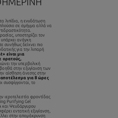
ΑΘΗΜΕΡΙΝΉ
τα λιπίδια, η ενυδάτωση
ι πλούσιο σε σμήγμα αλλά να
ντιδραστικότητα.
ασίας, υποστηρίζει τον
ν υπάρχει ανάγκη
ε συνήθως δείχνει πιο
υδατικής για την λιπαρή
at+
είναι μια
ε ορατούς,
ιώνει την υπερβολική
 βοηθά στην εξυγίανση των
την αίσθηση άνεσης στην
 αποτέλεσμα για 8 ώρες
οι συσφίγγονται, το
ην ιεροτελεστία φροντίδας
ing Purifying Gel
HA και Ψευδάργυρου
φέρει εντατική εξυγίανση,
άλλει στην απομάκρυνση