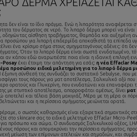
ΙΠΑΡΌ ΔΈΡΜΑ ΧΡΕΙΆΖΕΤΑΙ Κ
;
τα δεν είναι το ίδιο πράγμα. Ενώ η λιπαρότητα αναφέρεται σ
κότητα του δέρματος σε νερό. Το λιπαρό δέρμα μπορεί να είνα
ία, οδηγώντας αίσθηση τραβήγματος, θαμπάδα και αυξημένη α
α προσώπου για λιπαρή επιδερμίδα αποκαθιστά τα επίπεδα υγρ
έλνει ένα κρίσιμο σήμα στους σμηγματογόνους αδένες: ότι δε
γματος. Όταν το λιπαρό δέρμα είναι σωστά ενυδατωμένο, τότ
αι αν κάπου εδώ αναρωτιέστε ποια είναι η ιδανική επιλογή εν
e-Posay
έχει έτοιμη την απάντηση για εσάς:
η νέα
Effaclar M
μα προσώπου ειδικά μελετημένη για το λιπαρό δέρμα μ
 έξυπνη σύνθεσή της συνδυάζει το συστατικό Sebulyse, που με
σφίγγει τους πόρους για ματ αποτέλεσμα, Σαλικυλικό οξύ που
τερο ορατούς και Γλυκερίνη, που ενυδατώνει και επαναφέρει 
 της με στυπτικό αποτέλεσμα, απορροφάται αμέσως, δίνει
ματ
νώ αποτελεί και τέλεια βάση μακιγιάζ. Μέρα με τη μέρα οι πόρ
βελτιώνεται και η περίσσεια σμήγματος μειώνεται ορατά.
φέραμε, ο σωστός καθαρισμός είναι εξαιρετικά σημαντικός στ
ξτε στο skincare σας το ειδικά μελετημένο
Effaclar Micro-Peel
 για πρόσωπο και σώμα. Ο συνδυασμός Σαλικυλικού οξέος, L
νους πόρους και απομακρύνει την περίσσεια σμήγματος, προσ
νεχή μείωση των επίμονων ατελειών και σημαδιών, και συμβ