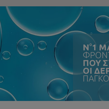
N
°
1 Μ
ΦΡΟΝΤ
ΠΟΥ 
ΟΙ Δ
ΠΑΓΚΟ