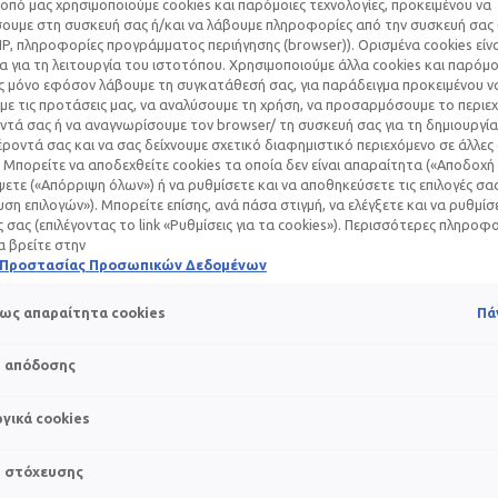
οπό μας χρησιμοποιούμε cookies και παρόμοιες τεχνολογίες, προκειμένου να
υμε στη συσκευή σας ή/και να λάβουμε πληροφορίες από την συσκευή σας (
IP, πληροφορίες προγράμματος περιήγησης (browser)). Ορισμένα cookies εί
 για τη λειτουργία του ιστοτόπου. Χρησιμοποιούμε άλλα cookies και παρόμο
ς μόνο εφόσον λάβουμε τη συγκατάθεσή σας, για παράδειγμα προκειμένου ν
ε τις προτάσεις μας, να αναλύσουμε τη χρήση, να προσαρμόσουμε το περιε
ΤΕΡΗ ΕΝΥΔΑΤΙΚΉ 
τά σας ή να αναγνωρίσουμε τον browser/ τη συσκευή σας για τη δημιουργία
ροντά σας και να σας δείχνουμε σχετικό διαφημιστικό περιεχόμενο σε άλλες
 Μπορείτε να αποδεχθείτε cookies τα οποία δεν είναι απαραίτητα («Αποδοχή 
ΟΥ ΓΙΑ ΛΙΠΑΡΉ
ετε («Απόρριψη όλων») ή να ρυθμίσετε και να αποθηκεύσετε τις επιλογές σα
ση επιλογών»). Μπορείτε επίσης, ανά πάσα στιγμή, να ελέγξετε και να ρυθμίσ
ΜΊΔΑ
ές σας (επιλέγοντας το link «Ρυθμίσεις για τα cookies»). Περισσότερες πληροφ
α βρείτε στην
ή Προστασίας Προσωπικών Δεδομένων
ως απαραίτητα cookies
Πά
αρκετά παρεξηγημένη. Η γυαλάδα της, οι ορατοί πόροι και η τά
s απόδοσης
ποιήσει ως έναν τύπο δέρματος που χρειάζεται έλεγχο και όχι
κή και αναντικατάστατη κίνηση στην περιποίηση του δέρματος, 
γικά cookies
το λιπαρό δέρμα, από την υπερβολική έκκριση σμήγματος έως
 πρόκειται για έναν από τους μεγαλύτερους skincare μύθους, τ
s στόχευσης
ατί, καθώς και το πώς θα βρείτε την καλύτερη ενυδατική κρέ