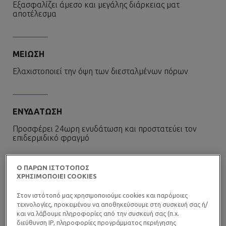
Εξασφαλίζει άμεσο και μεγάλης διάρκειας ματ
αποτέλεσμα
ΜΕΙΩΣΗ
Ελαχιστοποιεί την όψη των διεσταλμένων πόρων
ΕΝΥΔΑΤΩΣΗ
Προσφέρει 24ωρη ενυδάτωση και προστατεύει τον
επιδερμιδικό φραγμό
Ο ΠΑΡΩΝ ΙΣΤΟΤΟΠΟΣ
ΧΡΗΣΙΜΟΠΟΙΕΙ COOKIES
ΡΥΘΜΙΣΗ
Με κλινικά αποδεδειγμένη σμηγματορρυθμιστική
Στον ιστότοπό μας χρησιμοποιούμε cookies και παρόμοιες
δράση, για πρόληψη της γυαλάδας
τεχνολογίες, προκειμένου να αποθηκεύσουμε στη συσκευή σας ή/
και να λάβουμε πληροφορίες από την συσκευή σας (π.χ.
διεύθυνση IP, πληροφορίες προγράμματος περιήγησης