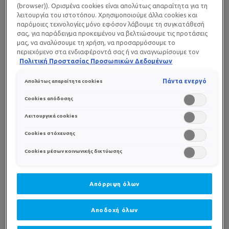
(browser)). Ορισμένα cookies είναι απολύτως απαραίτητα για τη
λειτουργία του ιστοτόπου. Χρησιμοποιούμε άλλα cookies και
παρόμοιες τεχνολογίες μόνο εφόσον λάβουμε τη συγκατάθεσή
σας, για παράδειγμα προκειμένου να βελτιώσουμε τις προτάσεις
ΕΦΑΡΜΟΓΗ
μας, να αναλύσουμε τη χρήση, να προσαρμόσουμε το
περιεχόμενο στα ενδιαφέροντά σας ή να αναγνωρίσουμε τον
browser/ τη συσκευή σας για τη δημιουργία προφίλ με τα
Πολιτική Προστασίας Προσωπικών Δεδομένων
ενδιαφέροντά σας και να σας δείχνουμε σχετικό διαφημιστικό
περιεχόμενο σε άλλες διαδικτυακές προτάσεις. Μπορείτε να
Πάντα ενεργό
Απολύτως απαραίτητα cookies
αποδεχθείτε cookies τα οποία δεν είναι απαραίτητα («Αποδοχή
όλων»), να τα απορρίψετε («Απόρριψη όλων») ή να ρυθμίσετε και
Cookies απόδοσης
να αποθηκεύσετε τις επιλογές σας («Αποθήκευση επιλογών»).
Μπορείτε επίσης, ανά πάσα στιγμή, να ελέγξετε και να ρυθμίσετε
Λειτουργικά cookies
εκ νέου τις επιλογές σας (επιλέγοντας το link «Ρυθμίσεις για τα
Cookies στόχευσης
cookies»). Περισσότερες πληροφορίες μπορείτε να βρείτε στην
Cookies μέσων κοινωνικής δικτύωσης
Απόρριψη όλων
Αποδοχή όλων