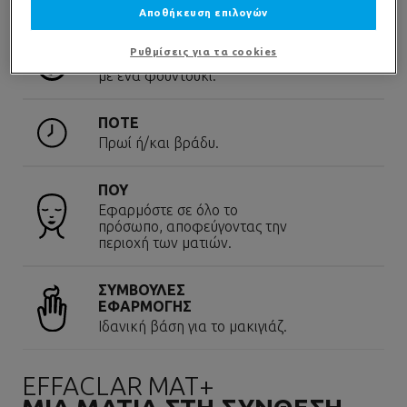
Αποθήκευση επιλογών
ΠΟΣΟΤΗΤΑ
Ρυθμίσεις για τα cookies
Χρησιμοποιήστε ποσότητα ίση
με ένα φουντούκι.
ΠΟΤΕ
Πρωί ή/και βράδυ.
ΠΟΥ
Εφαρμόστε σε όλο το
πρόσωπο, αποφεύγοντας την
περιοχή των ματιών.
ΣΥΜΒΟΥΛΕΣ
ΕΦΑΡΜΟΓΗΣ
Ιδανική βάση για το μακιγιάζ.
EFFACLAR MAT+