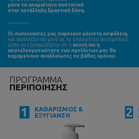
μόνο τα απαραίτητα συστατικά
στην κατάλληλη δραστική δόση.
Oι συσκευασίες μας παρέχουν μέγιστη ασφάλεια,
και συνδυάζονται μόνο με τα απαραίτητα συντηρητικά,
ώστε να εξασφαλίζεται ότι η
ανοχή και η
αποτελεσματικότητα των προϊόντων μας θα
παραμείνουν αναλλοίωτες σε βάθος χρόνου.
ΠΡΟΓΡΑΜΜΑ
ΠΕΡΙΠΟΙΗΣΗΣ
1
2
ΚΑΘΑΡΙΣΜΟΣ &
ΕΞΥΓΙΑΝΣΗ