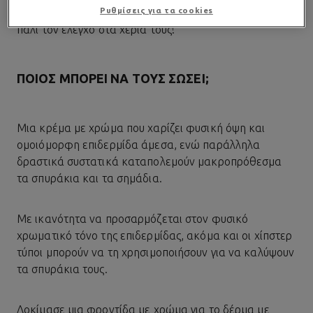
Ρυθμίσεις για τα cookies
έχουν
δέρμα με τάση ακμής
μπορούν να πάρουν και
πάλι τον έλεγχο στα χέρια τους!
ΠΟΙΟΣ ΜΠΟΡΕΊ ΝΑ ΤΟΥΣ ΣΏΣΕΙ;
Μια κρέμα με χρώμα που χαρίζει φυσική όψη και
ομοιόμορφη επιδερμίδα άμεσα, ενώ παράλληλα
δραστικά συστατικά καταπολεμούν μακροπρόθεσμα
τα σπυράκια και τα σημάδια.
Με ικανότητα να προσαρμόζεται στον φυσικό
χρωματικό τόνο της επιδερμίδας, ακόμα και οι χίπστερ
τύποι μπορούν να τη χρησιμοποιήσουν για να καλύψουν
τα σπυράκια τους.
Δοκίμασε μια φροντίδα με χρώμα για το δέρμα με