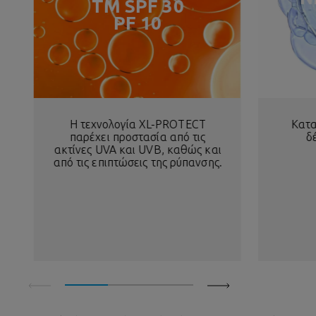
TM SPF 30
PF 10
Η τεχνολογία XL-PROTECT
Κατα
παρέχει προστασία από τις
δ
ακτίνες UVA και UVB, καθώς και
από τις επιπτώσεις της ρύπανσης.