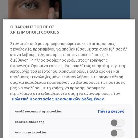
Ο ΠΑΡΩΝ ΙΣΤΟΤΟΠΟΣ
ΧΡΗΣΙΜΟΠΟΙΕΙ COOKIES
Στον ιστότοπό μας χρησιμοποιούμε cookies και παρόμοιες
τεχνολογίες, προκειμένου να αποθηκεύσουμε στη συσκευή σας ή/
και να λάβουμε πληροφορίες από την συσκευή σας (π.χ.
διεύθυνση IP, πληροφορίες προγράμματος περιήγησης
(browser)). Ορισμένα cookies είναι απολύτως απαραίτητα για τη
λειτουργία του ιστοτόπου. Χρησιμοποιούμε άλλα cookies και
παρόμοιες τεχνολογίες μόνο εφόσον λάβουμε τη συγκατάθεσή
σας, για παράδειγμα προκειμένου να βελτιώσουμε τις προτάσεις
ΠΟΣΟΤΗΤΑ
μας, να αναλύσουμε τη χρήση, να προσαρμόσουμε το
Ποσότητα ίση με ένα
περιεχόμενο στα ενδιαφέροντά σας ή να αναγνωρίσουμε τον
φουντούκι.
browser/ τη συσκευή σας για τη δημιουργία προφίλ με τα
Πολιτική Προστασίας Προσωπικών Δεδομένων
ενδιαφέροντά σας και να σας δείχνουμε σχετικό διαφημιστικό
περιεχόμενο σε άλλες διαδικτυακές προτάσεις. Μπορείτε να
Πάντα ενεργό
Απολύτως απαραίτητα cookies
ΠΟΤΕ
αποδεχθείτε cookies τα οποία δεν είναι απαραίτητα («Αποδοχή
Πρωί ή/και βράδυ.
όλων»), να τα απορρίψετε («Απόρριψη όλων») ή να ρυθμίσετε και
Cookies απόδοσης
να αποθηκεύσετε τις επιλογές σας («Αποθήκευση επιλογών»).
Μπορείτε επίσης, ανά πάσα στιγμή, να ελέγξετε και να ρυθμίσετε
Λειτουργικά cookies
ΠΟΥ
εκ νέου τις επιλογές σας (επιλέγοντας το link «Ρυθμίσεις για τα