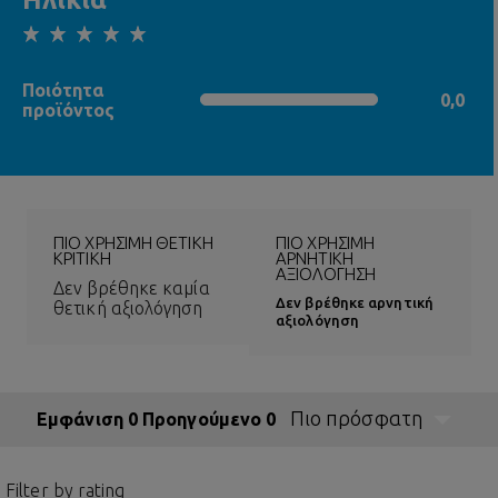
0,0 out of 5 stars
Ποιότητα
0,0
0,0 out of 5 stars
προϊόντος
ΠΙΟ ΧΡΉΣΙΜΗ ΘΕΤΙΚΉ
ΠΙΟ ΧΡΉΣΙΜΗ
ΚΡΙΤΙΚΉ
ΑΡΝΗΤΙΚΉ
ΑΞΙΟΛΌΓΗΣΗ
Δεν βρέθηκε καμία
Δεν βρέθηκε αρνητική
θετική αξιολόγηση
αξιολόγηση
Πιο πρόσφατη
Εμφάνιση 0 Προηγούμενο 0
Filter by rating