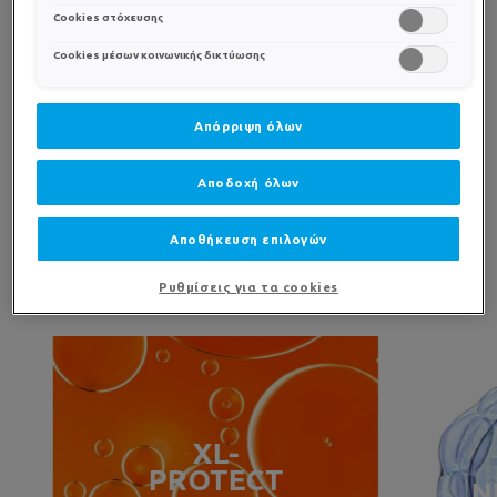
Στο πρόσωπο, αποφεύγοντας
Cookies στόχευσης
cookies»). Περισσότερες πληροφορίες μπορείτε να βρείτε στην
την περιοχή των ματιών.
Cookies μέσων κοινωνικής δικτύωσης
ΣΥΜΒΟΥΛΕΣ
ΕΦΑΡΜΟΓΗΣ
Απόρριψη όλων
Ζεστάνετε το προϊόν στο χέρι
σας για πιο άμεση
απορρόφηση.
Αποδοχή όλων
Αποθήκευση επιλογών
EFFACLAR DUO + SPF30
ΜΙΑ ΜΑΤΙΑ ΣΤΗ ΣΥΝΘΕΣH
Ρυθμίσεις για τα cookies
XL-
PROTECT
Ν