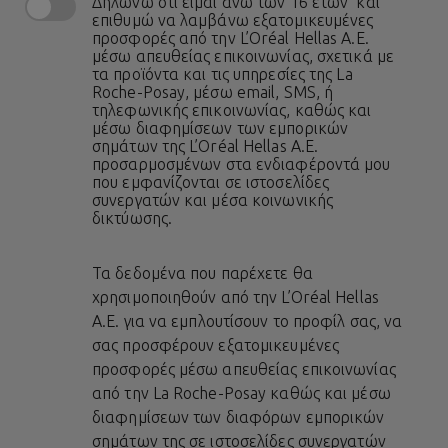
Δηλώνω ότι είμαι άνω των 16 ετών και
επιθυμώ να λαμβάνω εξατομικευμένες
προσφορές από την L’Oréal Hellas A.E.
μέσω απευθείας επικοινωνίας, σχετικά με
τα προϊόντα και τις υπηρεσίες της La
Roche-Posay, μέσω email, SMS, ή
τηλεφωνικής επικοινωνίας, καθώς και
μέσω διαφημίσεων των εμπορικών
σημάτων της L’Oréal Hellas A.E.
προσαρμοσμένων στα ενδιαφέροντά μου
που εμφανίζονται σε ιστοσελίδες
συνεργατών και μέσα κοινωνικής
δικτύωσης.
Τα δεδομένα που παρέχετε θα
χρησιμοποιηθούν από την L’Oréal Hellas
A.E. για να εμπλουτίσουν το προφίλ σας, να
σας προσφέρουν εξατομικευμένες
προσφορές μέσω απευθείας επικοινωνίας
από την La Roche-Posay καθώς και μέσω
διαφημίσεων των διαφόρων εμπορικών
σημάτων της σε ιστοσελίδες συνεργατών