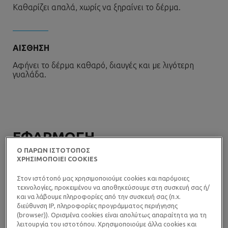
Καθαρίζει απαλά, χωρίς να ξηραίνει το δέρμα.
ΑΙΣΘΗΣΗ
Αφήνει το δέρμα καθαρό, διαυγές και με λιγότερη
γυαλάδα.
ΕΦΑΡΜΟΓΗ
Ο ΠΑΡΩΝ ΙΣΤΟΤΟΠΟΣ
ΧΡΗΣΙΜΟΠΟΙΕΙ COOKIES
Στον ιστότοπό μας χρησιμοποιούμε cookies και παρόμοιες
τεχνολογίες, προκειμένου να αποθηκεύσουμε στη συσκευή σας ή/
και να λάβουμε πληροφορίες από την συσκευή σας (π.χ.
διεύθυνση IP, πληροφορίες προγράμματος περιήγησης
(browser)). Ορισμένα cookies είναι απολύτως απαραίτητα για τη
λειτουργία του ιστοτόπου. Χρησιμοποιούμε άλλα cookies και