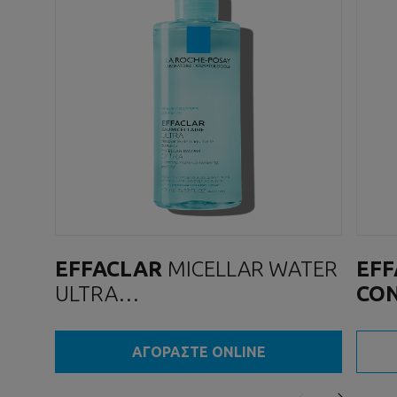
EFFACLAR
MICELLAR WATER
EFF
ULTRA
CO
ΝΕΡΟ ΚΑΘΑΡΙΣΜΟΥ
ΓΙΑ
ΑΓΟΡΑΣΤΕ ONLINE