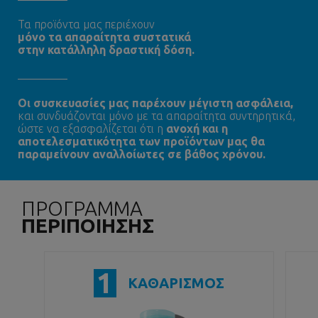
Τα προϊόντα μας περιέχουν
μόνο τα απαραίτητα συστατικά
στην κατάλληλη δραστική δόση.
Oι συσκευασίες μας παρέχουν μέγιστη ασφάλεια,
και συνδυάζονται μόνο με τα απαραίτητα συντηρητικά,
ώστε να εξασφαλίζεται ότι η
ανοχή και η
αποτελεσματικότητα των προϊόντων μας θα
παραμείνουν αναλλοίωτες σε βάθος χρόνου.
ΠΡΟΓΡΑΜΜΑ
ΠΕΡΙΠΟΙΗΣΗΣ
1
ΚΑΘΑΡΙΣΜΟΣ