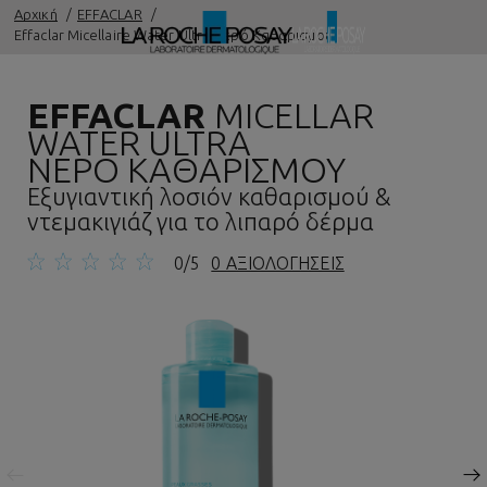
Αρχική
EFFACLAR
Effaclar Micellaire Water Ultra Νερό Καθαρισμού
EFFACLAR
MICELLAR
WATER ULTRA
ΝΕΡΟ ΚΑΘΑΡΙΣΜΟΥ
Εξυγιαντική λοσιόν καθαρισμού &
ντεμακιγιάζ για το λιπαρό δέρμα
0/5
0 ΑΞΙΟΛΟΓΗΣΕΙΣ
Προηγούμενος πίνακας