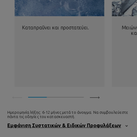
Kαταπραΰνει και προστατεύει.
Μειώνε
κα
Ημερομηνία λήξης: 6-12 μήνες μετά το άνοιγμα. Να συμβουλεύεστε
πάντα τις οδηγίες του κατασκευαστή.
Εμφάνιση Συστατικών & Ειδικών Προφυλάξεων