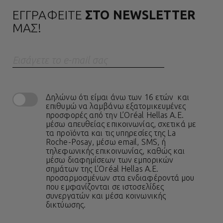
ΕΓΓΡΑΦΕΙΤΕ
ΣΤΟ NEWSLETTER
ΜΑΣ!
Eισάγετε το e-mail σας
Δηλώνω ότι είμαι άνω των 16 ετών και
επιθυμώ να λαμβάνω εξατομικευμένες
προσφορές από την L’Oréal Hellas A.E.
μέσω απευθείας επικοινωνίας, σχετικά με
τα προϊόντα και τις υπηρεσίες της La
Roche-Posay, μέσω email, SMS, ή
τηλεφωνικής επικοινωνίας, καθώς και
μέσω διαφημίσεων των εμπορικών
σημάτων της L’Oréal Hellas A.E.
προσαρμοσμένων στα ενδιαφέροντά μου
που εμφανίζονται σε ιστοσελίδες
συνεργατών και μέσα κοινωνικής
δικτύωσης.