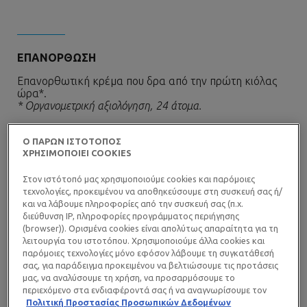
ΕΠΑΝΟΡΘΩΣΗ
Επανορθωτική κρέμα που δρα από την πρώτη κιόλας
ώρα*.
* Οργανομετρική αξιολόγηση, 24 άτομα.
Ο ΠΑΡΩΝ ΙΣΤΟΤΟΠΟΣ
ΧΡΗΣΙΜΟΠΟΙΕΙ COOKIES
ΕΠΑΝΑΦΟΡΑ ΟΓΚΟΥ
Στον ιστότοπό μας χρησιμοποιούμε cookies και παρόμοιες
τεχνολογίες, προκειμένου να αποθηκεύσουμε στη συσκευή σας ή/
«Γεμίζει» αμέσως την επιδερμίδα, από την 1η κιόλας
και να λάβουμε πληροφορίες από την συσκευή σας (π.χ.
χρήση**.
διεύθυνση IP, πληροφορίες προγράμματος περιήγησης
** Κλινική μελέτη, 40 άτομα.
(browser)). Ορισμένα cookies είναι απολύτως απαραίτητα για τη
λειτουργία του ιστοτόπου. Χρησιμοποιούμε άλλα cookies και
παρόμοιες τεχνολογίες μόνο εφόσον λάβουμε τη συγκατάθεσή
σας, για παράδειγμα προκειμένου να βελτιώσουμε τις προτάσεις
μας, να αναλύσουμε τη χρήση, να προσαρμόσουμε το
περιεχόμενο στα ενδιαφέροντά σας ή να αναγνωρίσουμε τον
ΔΙΟΡΘΩΣΗ
browser/ τη συσκευή σας για τη δημιουργία προφίλ με τα
Πολιτική Προστασίας Προσωπικών Δεδομένων