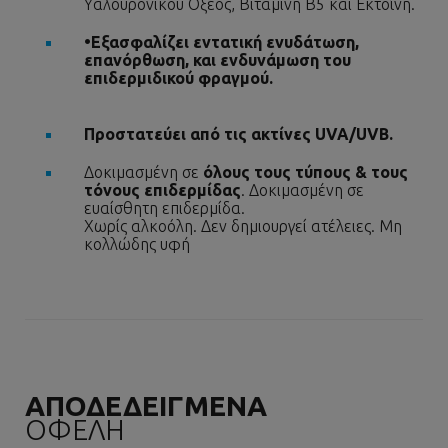
Υαλουρονικού Οξέος, Βιταμίνη Β5 και Εκτοΐνη.
•
Εξασφαλίζει εντατική ενυδάτωση,
επανόρθωση, και ενδυνάμωση του
επιδερμιδικού φραγμού.
Προστατεύει από τις ακτίνες UVA/UVB.
Δοκιμασμένη σε
όλους τους τύπους & τους
τόνους επιδερμίδας
. Δοκιμασμένη σε
ευαίσθητη επιδερμίδα.
Χωρίς αλκοόλη. Δεν δημιουργεί ατέλειες. Μη
κολλώδης υφή
ΑΠΟΔΕΔΕΙΓΜΕΝΑ
ΟΦΕΛΗ