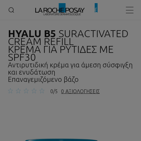
Αρχική
HYALU B5
Hyalu B5 Suractivated Cream Refill Κρέμα για Ρυτίδες με SPF30
Κεντρ
HYALU B5
SURACTIVATED
CREAM REFILL
ΚΡΕΜΑ ΓΙΑ ΡΥΤΙΔΕΣ ΜΕ
SPF30
Αντιρυτιδική κρέμα για άμεση σύσφιγξη
και ενυδάτωση
Επαναγεμιζόμενο βάζο
0/5
0 ΑΞΙΟΛΟΓΗΣΕΙΣ
Προηγούμενος πίνακας