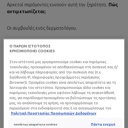
Αρκετοί παράγοντες ευνοούν αυτή την ξηρότητα.
Πώς
αντιμετωπίζεται;
Οι συμβουλές ενός δερματολόγου.
ΠΟΙΑ ΕΙΝΑΙ Η ΙΔΙΑΙΤΕΡΟΤΗΤΑ
Ο ΠΑΡΩΝ ΙΣΤΟΤΟΠΟΣ
ΧΡΗΣΙΜΟΠΟΙΕΙ COOKIES
ΤΟΥ ΠΡΟΣΩΠΟΥ;
Στον ιστότοπό μας χρησιμοποιούμε cookies και παρόμοιες
Στο πρόσωπο υπάρχουν πολλοί σμηγματογόνοι αδένες
τεχνολογίες, προκειμένου να αποθηκεύσουμε στη συσκευή σας ή/
και να λάβουμε πληροφορίες από την συσκευή σας (π.χ.
και συνήθως το σμήγμα το προστατεύει περισσότερο.
διεύθυνση IP, πληροφορίες προγράμματος περιήγησης
Ωστόσο, η επιδερμίδα που το περιβάλλει, όταν δεν
(browser)). Ορισμένα cookies είναι απολύτως απαραίτητα για τη
λειτουργία του ιστοτόπου. Χρησιμοποιούμε άλλα cookies και
καλύπτεται από ρούχα, είναι ευαίσθητη σε όλες τις
παρόμοιες τεχνολογίες μόνο εφόσον λάβουμε τη συγκατάθεσή
εξωτερικές επιδράσεις: κρύο, ζέστη, αέρας, ήλιος,
σας, για παράδειγμα προκειμένου να βελτιώσουμε τις προτάσεις
ρύπανση, καπνός από τσιγάρο.
μας, να αναλύσουμε τη χρήση, να προσαρμόσουμε το
περιεχόμενο στα ενδιαφέροντά σας ή να αναγνωρίσουμε τον
Ορισμένες φορές η επιδερμίδα υφίσταται την
browser/ τη συσκευή σας για τη δημιουργία προφίλ με τα
Πολιτική Προστασίας Προσωπικών Δεδομένων
επίδραση προϊόντων καθαρισμού που περιέχουν πάρα
ενδιαφέροντά σας και να σας δείχνουμε σχετικό διαφημιστικό
περιεχόμενο σε άλλες διαδικτυακές προτάσεις. Μπορείτε να
πολλά καθαριστικά, προϊόντων που προκαλούν
Πάντα ενεργό
Απολύτως απαραίτητα cookies