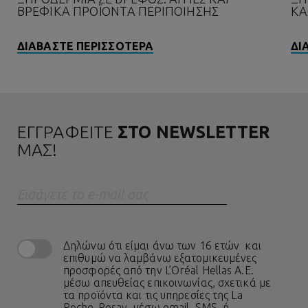
ΒΡΕΦΙΚΆ ΠΡΟΪΌΝΤΑ ΠΕΡΙΠΟΊΗΣΗΣ
ΚΑ
ΔΙΑΒΑΣΤΕ ΠΕΡΙΣΣΟΤΕΡΑ
ΔΙ
ΕΓΓΡΑΦΕΙΤΕ
ΣΤΟ NEWSLETTER
ΜΑΣ!
Eισάγετε το e-mail σας
Δηλώνω ότι είμαι άνω των 16 ετών και
επιθυμώ να λαμβάνω εξατομικευμένες
προσφορές από την L’Oréal Hellas A.E.
μέσω απευθείας επικοινωνίας, σχετικά με
τα προϊόντα και τις υπηρεσίες της La
Roche-Posay, μέσω email, SMS, ή