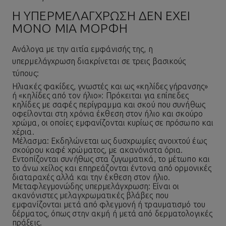
Η ΥΠΕΡΜΕΛΆΓΧΡΩΣΗ ΔΕΝ ΈΧΕΙ
ΜΌΝΟ ΜΊΑ ΜΟΡΦΉ
Ανάλογα με την αιτία εμφάνισής της, η
υπερμελάγχρωση διακρίνεται σε τρεις βασικούς
τύπους:
Ηλιακές φακίδες, γνωστές και ως «κηλίδες γήρανσης»
ή «κηλίδες από τον ήλιο»: Πρόκειται για επίπεδες
κηλίδες
με σαφές περίγραμμα και σκού που συνήθως
οφείλονται στη χρόνια έκθεση στον ήλιο και σκούρο
χρώμα, οι οποίες εμφανίζονται κυρίως σε πρόσωπο και
χέρια.
Μέλασμα: Εκδηλώνεται ως δυσχρωμίες ανοιχτού έως
σκούρου καφέ χρώματος, με ακανόνιστα όρια.
Εντοπίζονται συνήθως στα ζυγωματικά, το μέτωπο και
το άνω χείλος και επηρεάζονται έντονα από ορμονικές
διαταραχές αλλά και την
έκθεση στον ήλιο
.
Μεταφλεγμονώδης υπερμελάγχρωση: Είναι οι
ακανόνιστες μελαγχρωματικές βλάβες που
εμφανίζονται μετά από φλεγμονή ή τραυματισμό του
δέρματος, όπως στην ακμή ή μετά από δερματολογικές
πράξεις.