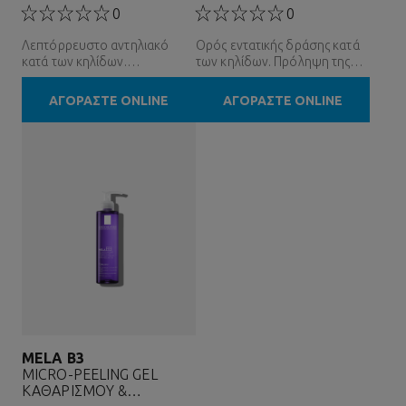
SPF50
+
&ALPΑΝΤΗΛΙΑΚ&OMIC...
ΝΙΑΣΙΝΑΜΙΔΗ & MELASYL
0
0
Λεπτόρρευστο αντηλιακό
Ορός εντατικής δράσης κατά
κατά των κηλίδων.
των κηλίδων. Πρόληψη της
Προστατεύει από τις ultra-
εμφάνισης νέων κηλίδων.
μακρές UVA, προλαμβάνει τη
ΑΓΟΡΑΣΤΕ ONLINE
ΑΓΟΡΑΣΤΕ ONLINE
μελάγχρωση που προκαλεί το
ορατό φως υψηλής ενέργειας.
MELA B3
MICRO-PEELING GEL
ΚΑΘΑΡΙΣΜΟΎ &