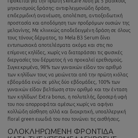
Πρόκειται για την πρώτη skincare λύση με 5 βασικούς
μηχανισμούς δράσης: αντιφλεγμονώδη δράση,
επιδερμιδική ανανέωση, απολέπιση, αντιοξειδωτική
προστασία και αποδόμηση των προδρόμων ουσιών της
μελανίνης. Με κλινικώς αποδεδειγμένη δράση σε όλους
τους τόνους δέρματος, το
Mela B3 Serum
δίνει
εντυπωσιακά αποτελέσματα ακόμα και στις πιο
επίμονες κηλίδες, χωρίς να διαταράσσει τις φυσικές
διεργασίες του δέρματος ή να προκαλεί ερεθισμούς.
Συγκεκριμένα, 98% των γυναικών είδαν τον αριθμό
των κηλίδων τους να μειώνεται από την πρώτη κιόλας
εβδομάδα ενώ σε μόλις δύο εβδομάδες, 100% των
γυναικών είδαν βελτίωση στον αριθμό και την ένταση
των κηλίδων! Extra bonus, η πολυτελής, δροσερή υφή
του που απορροφάται αμέσως χωρίς να αφήνει
κολλώδη αίσθηση αλλά και διακριτική, υποαλλεργική
floral green ευωδιά του που τονώνει τις αισθήσεις.
ΟΛΟΚΛΗΡΩΜΈΝΗ ΦΡΟΝΤΊΔΑ