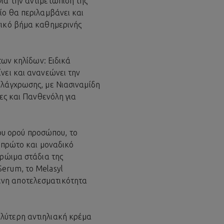
ια την αντιμετώπιση της
ίο θα περιλαμβάνει και
σικό βήμα καθημερινής
ων κηλίδων: Ειδικά
νει και ανανεώνει την
ελάγχρωσης, με Νιασιναμίδη
δες και Πανθενόλη για
νου ορού προσώπου, το
ο πρώτο και μοναδικό
πρώιμα στάδια της
erum, το Melasyl
ένη αποτελεσματικότητα
αλύτερη αντιηλιακή κρέμα