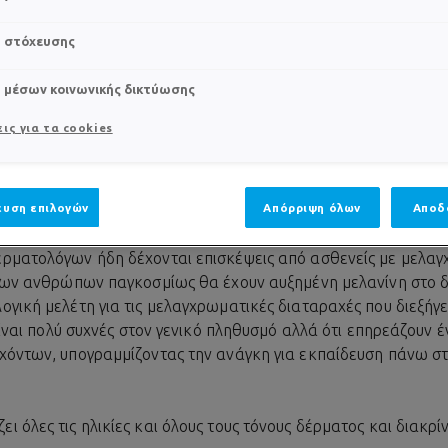
ραχτεί, κυρίως εξαιτίας παρατεταμένης ή επαναλαμβανόμενης
s στόχευσης
ροδοτείται η εμφάνιση πανάδων. Πιο συγκεκριμένα, η υπερβο
ό με το οξειδωτικό στρες που ο ήλιος, εμποδίζουν την ομοιό
s μέσων κοινωνικής δικτύωσης
ς σε συγκεκριμένα σημεία της επιδερμίδας. Το αποτέλεσμα εί
εωρούνται από τα πιο χαρακτηριστικά σημάδια φωτογήρανσης
ις για τα cookies
ΡΩΣΗ: ΠΏΣ ΕΠΗΡΕΆΖΕΙ ΤΟ
;
υση επιλογών
Απόρριψη όλων
Αποδ
νες, η υπερμελάγχρωση είναι μια υποεκτιμημένη αλλά αυξανό
ρματολόγων ήδη δέχονται επισκέψεις από ασθενείς με μελαγ
 των ανθρώπων παγκοσμίως θα έχουν αυξημένη μελανίνη στο δ
ογική μελέτη για τις μελαγχρωματικές διαταραχές που διεξήγ
 είναι πολύ συχνές στον γενικό πληθυσμό αλλά ότι επηρεάζουν 
χόντων, υπογραμμίζοντας την ανάγκη για εκπαίδευση πάνω στ
 όλες τις ηλικίες και όλους τους τόνους δέρματος και διακρί