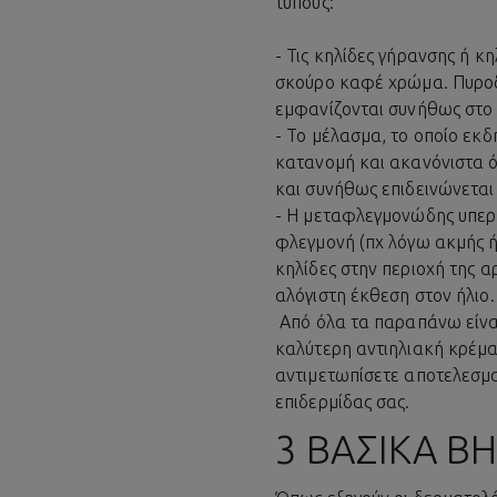
τύπους:
- Τις κηλίδες γήρανσης ή κ
σκούρο καφέ χρώμα. Πυρο
εμφανίζονται συνήθως στο
- Το μέλασμα, το οποίο εκ
κατανομή και ακανόνιστα ό
και συνήθως επιδεινώνεται 
- Η μεταφλεγμονώδης
υπε
φλεγμονή (πχ λόγω ακμής 
κηλίδες στην περιοχή της 
αλόγιστη έκθεση στον ήλιο.
Από όλα τα παραπάνω είναι
καλύτερη αντιηλιακή κρέμα 
αντιμετωπίσετε αποτελεσματ
επιδερμίδας σας.
3 ΒΑΣΙΚΆ 