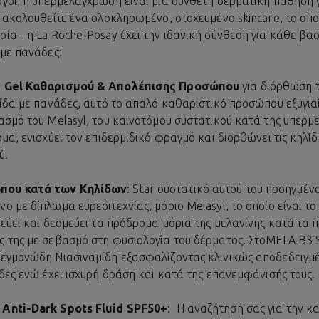
γοι, η υπερμελάγχρωση είναι μια σύνθετη δερματική πάθηση γ
α ακολουθείτε ένα ολοκληρωμένο, στοχευμένο skincare, το οπο
ία - η La Roche-Posay έχει την ιδανική σύνθεση για κάθε βα
 με πανάδες:
g Gel Καθαρισμού & Απολέπισης Προσώπου
για διόρθωση τ
μίδα με πανάδες, αυτό το απαλό καθαριστικό προσώπου εξυγιαί
ασμό του Melasyl, του καινοτόμου συστατικού κατά της υπερμ
μα, ενισχύει τον επιδερμιδικό φραγμό και διορθώνει τις κηλί
ύ.
που κατά των Κηλίδων
: Star συστατικό αυτού του προηγμέ
 με δίπλωμα ευρεσιτεχνίας, μόριο Melasyl, το οποίο είναι τ
εύει και δεσμεύει τα πρόδρομα μόρια της μελανίνης κατά τα 
 της με σεβασμό στη φυσιολογία του δέρματος. Στο
MELA B3 S
λεγμονώδη Νιασιναμίδη εξασφαλίζοντας κλινικώς αποδεδειγμ
ίδες ενώ έχει ισχυρή δράση και κατά της επανεμφάνισής τους.
Anti-Dark Spots Fluid SPF50+
: Η αναζήτησή σας για την κ