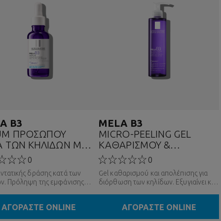
A B3
MELA B3
UM ΠΡΟΣΩΠΟΥ
MICRO-PEELING GEL
Α ΤΩΝ ΚΗΛΙΔΩΝ ΜΕ
ΚΑΘΑΡΙΣΜΟΎ &
.
ΣΙΝΑΜΙΔΗ & MELASYL
ΑΠΟΛΈΠΙΣΗΣ ΠΡΟΣΏΠΟΥ
0
0
ντατικής δράσης κατά των
Gel καθαρισμού και απολέπισης για
ν. Πρόληψη της εμφάνισης
διόρθωση των κηλίδων. Εξυγιαίνει και
ηλίδων.
λειαίνει την επιδερμίδα.
ΑΓΟΡΑΣΤΕ ONLINE
ΑΓΟΡΑΣΤΕ ONLINE