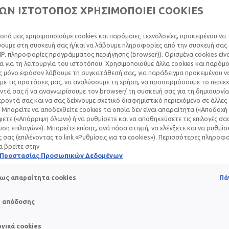
ΩΝ ΙΣΤΟΤΟΠΟΣ ΧΡΗΣΙΜΟΠΟΙΕΙ COOKIES
οπό μας χρησιμοποιούμε cookies και παρόμοιες τεχνολογίες, προκειμένου να
υμε στη συσκευή σας ή/και να λάβουμε πληροφορίες από την συσκευή σας (
IP, πληροφορίες προγράμματος περιήγησης (browser)). Ορισμένα cookies εί
 για τη λειτουργία του ιστοτόπου. Χρησιμοποιούμε άλλα cookies και παρόμο
ς μόνο εφόσον λάβουμε τη συγκατάθεσή σας, για παράδειγμα προκειμένου ν
ΊΝΑΙ Η ΚΑΛΎΤΕΡΗ
ε τις προτάσεις μας, να αναλύσουμε τη χρήση, να προσαρμόσουμε το περιε
τά σας ή να αναγνωρίσουμε τον browser/ τη συσκευή σας για τη δημιουργία
ΙΑΚΉ ΚΡΈΜΑ ΠΡΟ
ροντά σας και να σας δείχνουμε σχετικό διαφημιστικό περιεχόμενο σε άλλες
 Μπορείτε να αποδεχθείτε cookies τα οποία δεν είναι απαραίτητα («Αποδοχή 
ΝΆΔΕΣ;
ετε («Απόρριψη όλων») ή να ρυθμίσετε και να αποθηκεύσετε τις επιλογές σα
ση επιλογών»). Μπορείτε επίσης, ανά πάσα στιγμή, να ελέγξετε και να ρυθμίσ
ές σας (επιλέγοντας το link «Ρυθμίσεις για τα cookies»). Περισσότερες πληροφ
α βρείτε στην
ή Προστασίας Προσωπικών Δεδομένων
εστασιάς και καλής διάθεσης – είναι, όμως, και ο νούμερο ένα 
ως απαραίτητα cookies
Πά
μην είναι επικίνδυνες, είναι όμως επίμονες και βάζουν … τρι
ι
ακτίνες UVA και UVB
, αλλά και το μπλε φως που εκπέμπουν οι
s απόδοσης
ύν» τη μελανίνη, τη φυσική χρωστική που «ευθύνεται» για το 
γικά cookies
τευτική ασπίδα απέναντι στην υπεριώδη ακτινοβολία. Όταν ο 