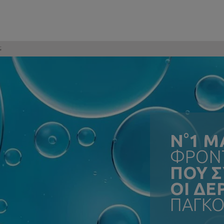
;
N
°
1 Μ
ΦΡΟΝΤ
ΠΟΥ 
ΟΙ Δ
ΠΑΓΚΟ