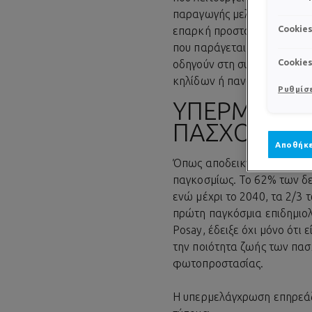
παραγωγής μελανίνης διατα
Cookie
επαρκή προστασία, τότε πυ
που παράγεται, σε συνδυασμ
Cookie
οδηγούν στη συσσώρευσή τη
κηλίδων ή πανάδων, που θ
Ρυθμίσε
ΥΠΕΡΜΕΛΆΓΧ
ΠΆΣΧΟΝΤΕΣ
Αποθήκε
Όπως αποδεικνύουν οι έρευ
παγκοσμίως. Το 62% των δε
ενώ μέχρι το 2040, τα 2/3
πρώτη παγκόσμια επιδημιολ
Posay, έδειξε όχι μόνο ότι
την ποιότητα ζωής των πασ
φωτοπροστασίας.
Η υπερμελάγχρωση επηρεάζει