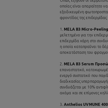
Όπως εξηγούν οι δερματολό
οποίας είναι απαραίτητο ν
εξειδικευμένη φωτοπροστασ
φροντίδας της επιδερμίδας
1.
MELA B3 Micro-Peelin
μελετημένο για την επιδερ
επιδερμίδα χάρη στο συνδυ
η οποία καταπραΰνει το δέρ
αποκατάσταση του φραγμο
2.
MELA B3 Serum Προσώ
επαναστατικό, κατοχυρωμένο
ενεργό συστατικό που παγιδ
διαδικασίας υπερπαραγωγής
συνδυάζεται με 10% αντιφ
ακόμα και σε επίμονες κηλ
3.
Anthelios UVMUNE 400 