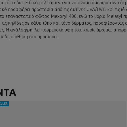
ματάει εδώ! Ειδικά μελετημένο για να ανομοιόμορφο τόνο δ
ιακό προσφέρει προστασία από τις ακτίνες UVA/UVB και τις ιδια
το επαναστατικό φίλτρο Mexoryl 400, ενώ το μόριο Melasyl 
 τις
κηλίδες
σε κάθε τύπο και τόνο δέρματος, προσφέροντας
βες. Η ανάλαφρη, λεπτόρρευστη υφή του, χωρίς άρωμα, απορ
λλώδη αίσθηση στο πρόσωπο.
ΝΤΑ
ELLER