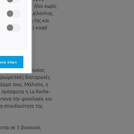
 έκθεσης στον ήλιο χωρίς
λική ποσότητα μελανίνης
μορφη κατανομή της και
ναι η δημιουργία καφέ
.
ΥΣ
οχή όλων
μενη πηγή ανησυχίας
χρωματικές διαταραχές
έρμα τους. Μάλιστα, η
ε πρόσφατα η La Roche-
έντονα την ψυχολογία και
η σπουδαιότητα της
νεται σε 3 βασικούς