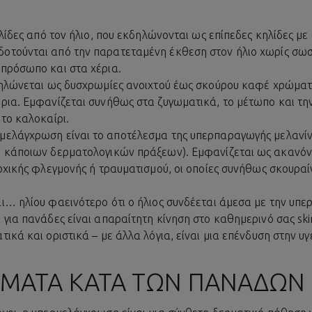
ηλίδες από τον ήλιο, που εκδηλώνονται ως επίπεδες κηλίδες μ
δοτούνται από την παρατεταμένη
έκθεση στον ήλιο
χωρίς σωσ
 πρόσωπο και στα χέρια.
δηλώνεται ως δυσχρωμίες ανοιχτού έως σκούρου καφέ χρώματο
ρια. Εμφανίζεται συνήθως στα ζυγωματικά, το μέτωπο και την
το καλοκαίρι.
ρμελάγχρωση
είναι το αποτέλεσμα της υπερπαραγωγής μελανί
ή κάποιων δερματολογικών πράξεων). Εμφανίζεται ως ακανόν
αρχικής φλεγμονής ή τραυματισμού, οι οποίες συνήθως σκουρα
… ηλίου φαεινότερο ότι ο ήλιος συνδέεται άμεσα με την υπε
για πανάδες είναι απαραίτητη κίνηση στο καθημερινό σας skin
ικά και οριστικά – με άλλα λόγια, είναι μια επένδυση στην υγ
ΒΉΜΑΤΑ ΚΑΤΆ ΤΩΝ ΠΑΝΆΔΩΝ