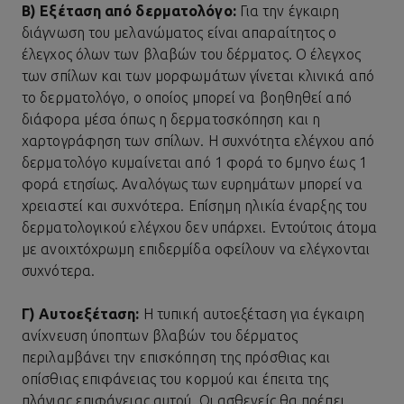
Β) Εξέταση από δερματολόγο:
Για την έγκαιρη
διάγνωση του μελανώματος είναι απαραίτητος ο
έλεγχος όλων των βλαβών του δέρματος. Ο έλεγχος
των σπίλων και των μορφωμάτων γίνεται κλινικά από
το δερματολόγο, ο οποίος μπορεί να βοηθηθεί από
διάφορα μέσα όπως η δερματοσκόπηση και η
χαρτογράφηση των σπίλων. Η συχνότητα ελέγχου από
δερματολόγο κυμαίνεται από 1 φορά το 6μηνο έως 1
φορά ετησίως. Αναλόγως των ευρημάτων μπορεί να
χρειαστεί και συχνότερα. Επίσημη ηλικία έναρξης του
δερματολογικού ελέγχου δεν υπάρχει. Εντούτοις άτομα
με ανοιχτόχρωμη επιδερμίδα οφείλουν να ελέγχονται
συχνότερα.
Γ) Αυτοεξέταση:
Η τυπική αυτοεξέταση για έγκαιρη
ανίχνευση ύποπτων βλαβών του δέρματος
περιλαμβάνει την επισκόπηση της πρόσθιας και
οπίσθιας επιφάνειας του κορμού και έπειτα της
πλάγιας επιφάνειας αυτού. Οι ασθενείς θα πρέπει