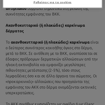
Ρυθμίσεις για τα cookies
ειδικός ρουχισμός) και με
σωστή χρήση κατάλληλου
αντηλιακού
συμβάλει σημαντικά στη μείωση της
συχνότητας εμφάνισης του ΒΚΚ.
Ακανθοκυτταρικό (ή πλακώδες) καρκίνωμα
δέρματος
Το
ακανθοκυτταρικό (ή πλακώδες) καρκίνωμα
είναι
ο δεύτερος συχνότερος κακοήθης όγκος στο δέρμα,
μετά το ΒΚΚ. Σε αντίθεση με το ΒΚΚ, αναπτύσσεται σε
έδαφος πρόδρομων δερματικών αλλοιώσεων από την
ηλιακή ακτινοβολία και εμφανίζει μεγαλύτερες
πιθανότητες μετάστασης (2-5%), τόσο στους
λεμφαδένες όσο και σε άλλα όργανα του σώματος. Οι
«προκαρκινικές» αλλοιώσεις που προηγούνται της
εμφάνισης του ΑΚΚ στο δέρμα ονομάζονται ακτινικές
υπερκερατώσεις.
Το ΑΚΚ συνήθως εμφανίζεται ως ογκίδιο ή ως έλκος