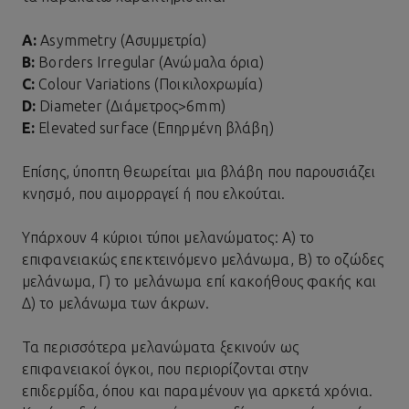
Α:
Asymmetry (Ασυμμετρία)
Β:
Borders Irregular (Aνώμαλα όρια)
C:
Colour Variations (Ποικιλοχρωμία)
D:
Diameter (Διάμετρος>6mm)
E:
Elevated surface (Επηρμένη βλάβη)
Επίσης, ύποπτη θεωρείται μια βλάβη που παρουσιάζει
κνησμό, που αιμορραγεί ή που ελκούται.
Υπάρχουν 4 κύριοι τύποι μελανώματος: Α) το
επιφανειακώς επεκτεινόμενο μελάνωμα, Β) το οζώδες
μελάνωμα, Γ) το μελάνωμα επί κακοήθους φακής και
Δ) το μελάνωμα των άκρων.
Τα περισσότερα μελανώματα ξεκινούν ως
επιφανειακοί όγκοι, που περιορίζονται στην
επιδερμίδα, όπου και παραμένουν για αρκετά χρόνια.