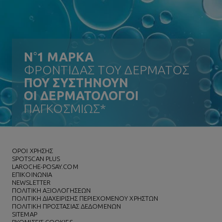
N
°
1 ΜΑΡΚΑ
ΦΡΟΝΤΙΔΑΣ ΤΟΥ ΔΕΡΜΑΤΟΣ
ΠΟΥ ΣΥΣΤΗΝΟΥΝ
ΟΙ ΔΕΡΜΑΤΟΛΟΓΟΙ
ΠΑΓΚΟΣΜΙΩΣ*
ΌΡΟΙ ΧΡΗΣΗΣ
SPOTSCAN PLUS
LAROCHE-POSAY.COM
ΕΠΙΚΟΙΝΩΝΙΑ
NEWSLETTER
ΠΟΛΙΤΙΚΗ ΑΞΙΟΛΟΓΗΣΕΩΝ
ΠΟΛΙΤΙΚΗ ΔΙΑΧΕΙΡΙΣΗΣ ΠΕΡΙΕΧΟΜΕΝΟΥ ΧΡΗΣΤΩΝ
ΠΟΛΙΤΙΚΗ ΠΡΟΣΤΑΣΙΑΣ ΔΕΔΟΜΕΝΩΝ
SITEMAP
ΡΥΘΜΙΣΕΙΣ COOKIES