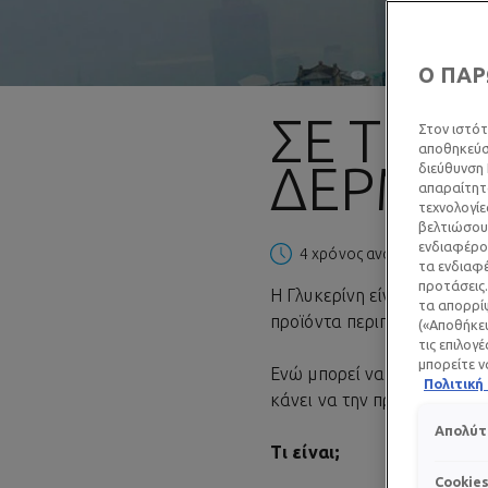
Ο ΠΑΡ
ΣΕ ΤΙ Ο
Στον ιστότ
αποθηκεύσο
ΔΈΡΜΑ;
διεύθυνση 
απαραίτητα
τεχνολογίε
βελτιώσουμ
ενδιαφέρον
4 χρόνος ανάγνωσης
| 22 
τα ενδιαφέ
προτάσεις.
Η Γλυκερίνη είναι ένα συστ
τα απορρίψ
προϊόντα περιποίησης του δ
(«Αποθήκευ
τις επιλογ
μπορείτε ν
Ενώ μπορεί να μην την έχει
Πολιτικ
κάνει να την προσέξεις...
Απολύτ
Τι είναι;
Cookie