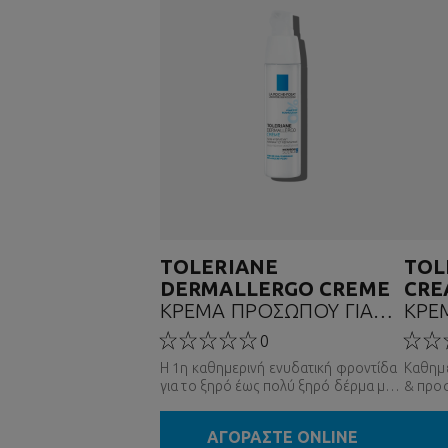
TOLERIANE
TOL
DERMALLERGO CREME
CRE
ΚΡΕΜΑ ΠΡΟΣΩΠΟΥ ΓΙΑ
ΚΡΕ
ΕΥΑΙΣΘΗΤΟ ΔΕΡΜΑ
ΠΡΟ
0
Η 1η καθημερινή ενυδατική φροντίδα
Καθημε
για το ξηρό έως πολύ ξηρό δέρμα με
& προσ
τάση αλλεργίας.
δέρμα
ΑΓΟΡΑΣΤΕ ONLINE