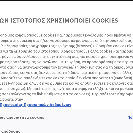
ΩΝ ΙΣΤΟΤΟΠΟΣ ΧΡΗΣΙΜΟΠΟΙΕΙ COOKIES
ΦΕΛΕΊ Η ΓΛΥΚΕΡΊΝ
οπό μας χρησιμοποιούμε cookies και παρόμοιες τεχνολογίες, προκειμένου να
υμε στη συσκευή σας ή/και να λάβουμε πληροφορίες από την συσκευή σας (
IP, πληροφορίες προγράμματος περιήγησης (browser)). Ορισμένα cookies εί
 για τη λειτουργία του ιστοτόπου. Χρησιμοποιούμε άλλα cookies και παρόμο
ς μόνο εφόσον λάβουμε τη συγκατάθεσή σας, για παράδειγμα προκειμένου ν
ε τις προτάσεις μας, να αναλύσουμε τη χρήση, να προσαρμόσουμε το περιε
τά σας ή να αναγνωρίσουμε τον browser/ τη συσκευή σας για τη δημιουργία
Νοεμβρίου 2024
ροντά σας και να σας δείχνουμε σχετικό διαφημιστικό περιεχόμενο σε άλλες
 Μπορείτε να αποδεχθείτε cookies τα οποία δεν είναι απαραίτητα («Αποδοχή 
ατικό που μπορεί μην έχεις παρατηρήσει, αλλά σίγουρα πρωτα
ετε («Απόρριψη όλων») ή να ρυθμίσετε και να αποθηκεύσετε τις επιλογές σα
έρματος που έχεις.
ση επιλογών»). Μπορείτε επίσης, ανά πάσα στιγμή, να ελέγξετε και να ρυθμίσ
ές σας (επιλέγοντας το link «Ρυθμίσεις για τα cookies»). Περισσότερες πληροφ
α βρείτε στην
ς ξανακούσει, πρόκειται για ένα ισχυρό συστατικό με πολλά οφ
ή Προστασίας Προσωπικών Δεδομένων
ως απαραίτητα cookies
Πά
s απόδοσης