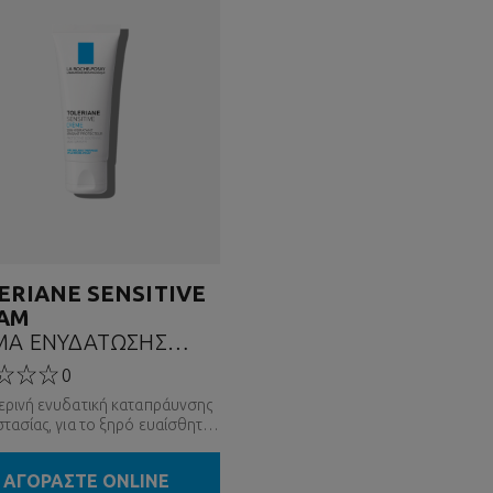
ERIANE SENSITIVE
AM
ΜΑ ΕΝΥΔΑΤΩΣΗΣ
ΣΩΠΟΥ
0
ρινή ενυδατική καταπράυνσης
τασίας, για το ξηρό ευαίσθητο
ΑΓΟΡΑΣΤΕ ONLINE