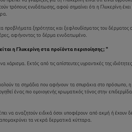
ούν τρόπους ενυδάτωσης, αφού σημαίνει ότι η Γλυκερίνη έχει
ρα.
ι τα προβλήματα ξηρότητας και ξεφλουδίσματος του δέρματο
 μέρες, αφήνοντας το δέρμα ενυδατωμένο.
είται η Γλυκερίνη στα προϊόντα περιποίησης; "
ένα χάρισμα. Εκτός από τις απίστευτες υγραντικές της ιδιότη
σχολούν τα σημάδια που αφήνουν τα σπυράκια στο πρόσωπο, η
ργηθεί ένας πιο ομοιογενής χρωματικός τόνος στην επιδερμίδα
έπει να αναζητούν ειδικά όσοι υποφέρουν από ακμή ή έχουν δέ
α απομακρύνει τα νεκρά δερματικά κύτταρα.