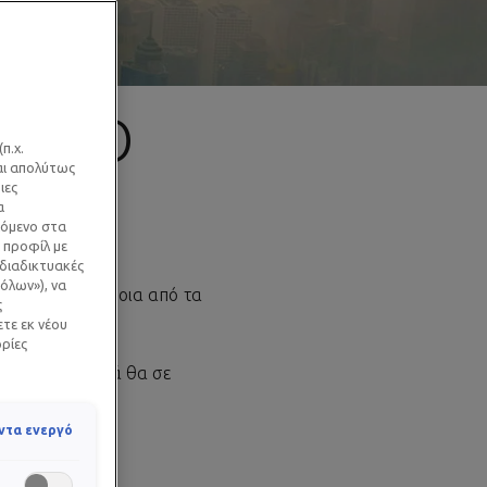
Η ΣΤΟ
π.χ.
ναι απολύτως
ιες
α
χόμενο στα
 προφίλ με
 διαδικτυακές
όλων»), να
γωνιστεί σε κάποια από τα
ς
ετε εκ νέου
ορίες
έλη, που τελικά θα σε
ντα ενεργό