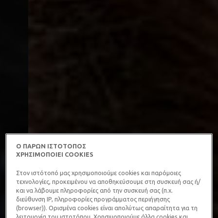
Ο ΠΑΡΩΝ ΙΣΤΟΤΟΠΟΣ
ΧΡΗΣΙΜΟΠΟΙΕΙ COOKIES
Στον ιστότοπό μας χρησιμοποιούμε cookies και παρόμοιες
τεχνολογίες, προκειμένου να αποθηκεύσουμε στη συσκευή σας ή/
και να λάβουμε πληροφορίες από την συσκευή σας (π.χ.
διεύθυνση IP, πληροφορίες προγράμματος περιήγησης
(browser)). Ορισμένα cookies είναι απολύτως απαραίτητα για τη
λειτουργία του ιστοτόπου. Χρησιμοποιούμε άλλα cookies και