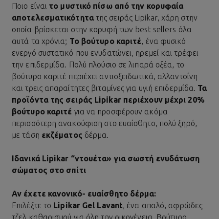
Ποιο είναι
το μυστικό πίσω από την κορυφαία
αποτελεσματικότητα
της σειράς Lipikar, χάρη στην
οποία βρίσκεται στην κορυφή των best sellers όλα
αυτά τα χρόνια;
Το βούτυρο καριτέ
, ένα φυσικό
ενεργό συστατικό που ενυδατώνει, ηρεμεί και τρέφει
την επιδερμίδα. Πολύ πλούσιο σε λιπαρά οξέα, το
βούτυρο καριτέ περιέχει αντιοξειδωτικά, αλλαντοίνη
και τρεις απαραίτητες βιταμίνες για υγιή επιδερμίδα.
Τα
προϊόντα της σειράς Lipikar περιέχουν μέχρι 20%
βούτυρο καριτέ
για να προσφέρουν ακόμα
περισσότερη ανακούφιση στο ευαίσθητο, πολύ ξηρό,
με τάση
εκζέματος
δέρμα.
Ιδανικά Lipikar “ντουέτα» για σωστή ενυδάτωση
σώματος στο σπίτι
Αν έχετε κανονικό- ευαίσθητο δέρμα:
Επιλέξτε το
Lipikar Gel Lavant
, ένα απαλό, αφρώδες
τζελ καθαρισμού για όλη την οικογένεια. Βούτυρο