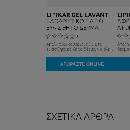
LIPIKAR GEL LAVANT
LIP
ΚΑΘΑΡΙΣΤΙΚΟ ΓΙΑ ΤΟ
ΑΦΡ
ΕΥΑΙΣΘΗΤΟ ΔΕΡΜΑ
ΑΤΟ
0
Απαλό τζελ καθαρισμού για το
Απαλή 
ευαίσθητο και ξηρό δέρμα, για όλη
δέρμα 
την οικογένεια
ΑΓΟΡΑΣΤΕ ONLINE
ΣΧΕΤΙΚΑ ΑΡΘΡΑ