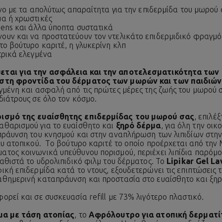
όνο με τα απολύτως απαραίτητα για την επιδερμίδα του μωρού
α ή χρωστικές
bens και άλλα ύποπτα συστατικά
υν και να προστατεύουν τον ντελικάτο επιδερμιδικό φραγμό
το βούτυρο καριτέ, η γλυκερίνη κλπ
τρικά ελεγμένα
εται για την ασφάλεια και την αποτελεσματικότητα των 
 στη φροντίδα του δέρματος των μωρών και των παιδιών
γμένη και ασφαλή από τις πρώτες μέρες της ζωής του μωρού σ
διάτρους σε όλο τον κόσμο.
ρισμό της ευαίσθητης επιδερμίδας του μωρού σας
, επιλέ
αθαρισμού για το ευαίσθητο και
ξηρό δέρμα
, για όλη την οικ
πράυνση του κνησμού και στην αναπλήρωση των λιπιδίων στη
ου ατοπικού. Tο βούτυρο καριτέ το οποίο προέρχεται από τη
τος κοινωνικά υπεύθυνου πορισμού, περιέχει λιπίδια παρόμοι
αθιστά το υδρολιπιδικό φιλμ του δέρματος. Το
Lipikar Gel La
κή επιδερμίδα κατά το ντους, εξουδετερώνει τις επιπτώσεις 
αθημερινή καταπράυνση και προστασία στο ευαίσθητο και ξη
ορεί και σε συσκευασία refill με 73% λιγότερο πλαστικό.
μα με τάση ατοπίας
, το
Αφρόλουτρο για ατοπική δερματί