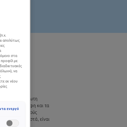
π.χ.
ναι απολύτως
ιες
α
ΚΑΙ
χόμενο στα
 προφίλ με
 διαδικτυακές
όλων»), να
ς
ετε εκ νέου
ορίες
εξαιρετικά ευάλωτη
ραγμός στα βρέφη και τα
ντα ενεργό
ικούς ερεθιστικούς
εφαρμόζετε σωστά, είναι
ησαυρό σας.