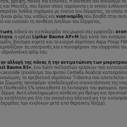
νητα, βρέφη, παιδιά και ενήλικες. Η σύνθεσή του συνδυάζει τ
ς και Μανόζη, που δρουν στους παράγοντες οι οποίοι ευθύνοντ
μπεριέχει λιπίδια παρόμοια με εκείνα του δέρματος, τα οποία
δικού φιλμ του, καθώς και
νιασιναμίδη
που βοηθά στην αντι
 και ενισχύει τη σύνθεση λιπιδίων του δέρματος.
άτωση
, ειδικά αν η επιδερμίδα του μωρού σας εμφανίζει
ατοπ
ότητα
, η κρέμα
Lipikar Baume AP+M
δρα κατά του κνησμού 
μίδη, βούτυρο καριτέ και το ενεργό σύμπλοκο Aqua Posay Fil
εμποδίζουν τις υποτροπές και επαναφέρουν την ισορροπία το
 υδρολιπιδικό φίλμ του.
 την αλλαγή της πάνας ή την αντιμετώπιση των μικροτρα
ast Baume B5+
, ένα balm πολλαπλών χρήσεων που καταπραΰν
assoside (εκχύλισμα του φυτού Centella Asiatica) καταπραΰν
ανανέωση, το πρεβιοτικό σύμπλοκο Tribioma που αποτελείται
ατα ζύμωσης προσφέρει αποδεδειγμένη αποκατάσταση της ισο
η Πανθενόλη 5% αποκαθιστά τη λειτουργία του φραγμού, προ
 δέρμα. Αυτή ολοκληρωμένη σύνθεση για θρέψη και προστασ
ι κατάλληλη για όλη την οικογένεια (ιδανική για την καταπρ
ιδερμίδας των ενηλίκων μετά από θεραπεία λέιζερ).