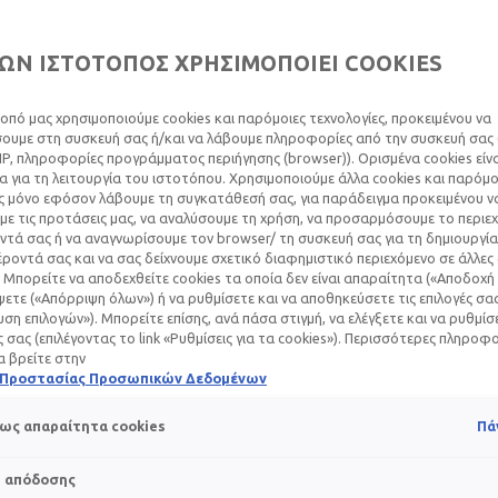
ΩΝ ΙΣΤΟΤΟΠΟΣ ΧΡΗΣΙΜΟΠΟΙΕΙ COOKIES
οπό μας χρησιμοποιούμε cookies και παρόμοιες τεχνολογίες, προκειμένου να
υμε στη συσκευή σας ή/και να λάβουμε πληροφορίες από την συσκευή σας (
IP, πληροφορίες προγράμματος περιήγησης (browser)). Ορισμένα cookies εί
Ά ΠΡΟΪΌΝΤΑ
 για τη λειτουργία του ιστοτόπου. Χρησιμοποιούμε άλλα cookies και παρόμο
ς μόνο εφόσον λάβουμε τη συγκατάθεσή σας, για παράδειγμα προκειμένου ν
ΊΗΣΗΣ: ΑΣΦΆΛΕΙΑ 
ε τις προτάσεις μας, να αναλύσουμε τη χρήση, να προσαρμόσουμε το περιε
τά σας ή να αναγνωρίσουμε τον browser/ τη συσκευή σας για τη δημιουργία
ΔΑ ΓΙΑ ΤΟ ΜΩΡΌ
ροντά σας και να σας δείχνουμε σχετικό διαφημιστικό περιεχόμενο σε άλλες
 Μπορείτε να αποδεχθείτε cookies τα οποία δεν είναι απαραίτητα («Αποδοχή 
ετε («Απόρριψη όλων») ή να ρυθμίσετε και να αποθηκεύσετε τις επιλογές σα
ση επιλογών»). Μπορείτε επίσης, ανά πάσα στιγμή, να ελέγξετε και να ρυθμίσ
ές σας (επιλέγοντας το link «Ρυθμίσεις για τα cookies»). Περισσότερες πληροφ
α βρείτε στην
ή Προστασίας Προσωπικών Δεδομένων
 ο ορισμός της απαλότητας – την ίδια στιγμή, όμως, είναι και 
. Αν και εξωτερικά δείχνει ολοκληρωμένη, ο επιδερμιδικός φ
ως απαραίτητα cookies
Πά
σσεται και για αυτό είναι πολύ πιο αντιδραστικός σε εξωτερ
τε τα κατάλληλα
βρεφικά προϊόντα περιποίησης
και να τα 
s απόδοσης
ητο, από την στιγμή που καλωσορίζετε στο σπίτι τον μικρό θ