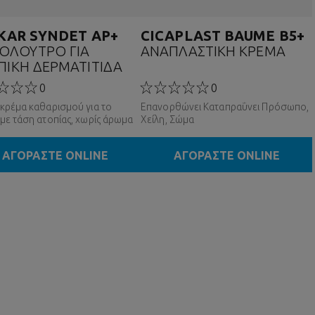
IKAR SYNDET AP+
CICAPLAST BAUME B5+
ΟΛΟΥΤΡΟ ΓΙΑ
ΑΝΑΠΛΑΣΤΙΚΗ ΚΡΕΜΑ
ΠΙΚΗ ΔΕΡΜΑΤΙΤΙΔΑ
0
0
κρέμα καθαρισμού για το
Επανορθώνει Καταπραΰνει Πρόσωπο,
με τάση ατοπίας, χωρίς άρωμα
Χείλη, Σώμα
ΑΓΟΡΑΣΤΕ ONLINE
ΑΓΟΡΑΣΤΕ ONLINE