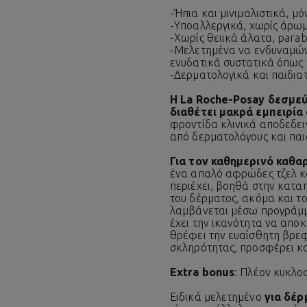
-
Ήπια και μινιμαλιστικά, μ
-
Υποαλλεργικά, χωρίς άρωμ
-
Χωρίς θειικά άλατα, para
-
Μελετημένα να ενδυναμώνο
ενυδατικά συστατικά όπως 
-
Δερματολογικά και παιδια
Η La Roche-Posay δεσμεύ
διαθέτει μακρά εμπειρία
φροντίδα κλινικά αποδεδει
από δερματολόγους και παι
Για τον καθημερινό καθα
ένα απαλό αφρώδες τζελ κ
περιέχει, βοηθά στην κατα
του δέρματος, ακόμα και τ
λαμβάνεται μέσω προγράμμα
έχει την ικανότητα να αποκ
θρέφει την ευαίσθητη βρεφι
σκληρότητας, προσφέρει κ
Extra bonus
: Πλέον κυκλοφ
Ειδικά μελετημένο
για δέρ