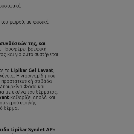
 συστατικά
 του μωρού, με φυσικά
συνθέσεών της, και
. Προσφέρει βρεφική
ας και για αυτό συστήνεται
ξτε το
Lipikar Gel Lavant
,
ογένεια. Η νιασιναμίδη που
ν προστατευτική στιβάδα
ν Μπουρκίνα Φάσο και
α με εκείνα του δέρματος,
vant
καθαρίζει απαλά και
του νερού υψηλής
ρό δέρμα.
τιδα
Lipikar Syndet AP+