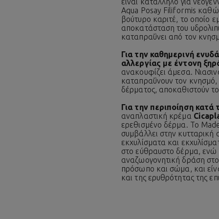
είναι κατάλληλο για νεογέν
Aqua Posay Filiformis καθώ
βούτυρο καριτέ, το οποίο ε
αποκατάσταση του υδρολιπι
καταπραΰνει από τον κνησμό
Για την καθημερινή ενυδ
αλλεργίας με έντονη ξηρ
ανακουφίζει άμεσα. Νιασινα
καταπραΰνουν τον κνησμό, 
δέρματος, αποκαθιστούν το
Για την περιποίηση κατά
αναπλαστική κρέμα
Cicapl
ερεθισμένο δέρμα. Το Madec
συμβάλλει στην κυτταρική 
εκχυλίσματα και εκχυλίσμ
στο εύθραυστο δέρμα, ενώ 
αναζωογονητική δράση στο
πρόσωπο και σώμα, και είνα
και της ερυθρότητας της επ