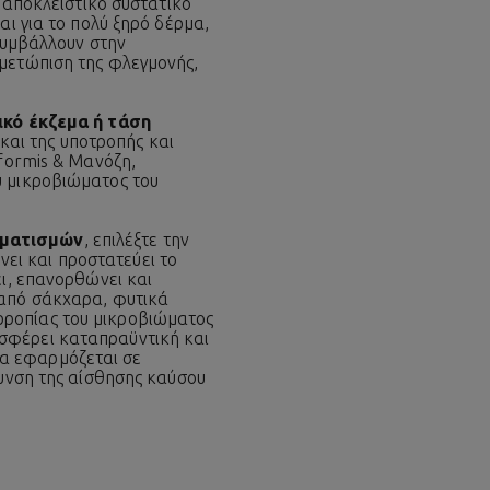
ο αποκλειστικό συστατικό
αι για το πολύ ξηρό δέρμα,
 συμβάλλουν στην
μετώπιση της φλεγμονής,
ικό έκζεμα ή τάση
και της υποτροπής και
iformis & Μανόζη,
υ μικροβιώματος του
υματισμών
, επιλέξτε την
ει και προστατεύει το
ει, επανορθώνει και
 από σάκχαρα, φυτικά
ρροπίας του μικροβιώματος
σφέρει καταπραϋντική και
ία εφαρμόζεται σε
άυνση της αίσθησης καύσου