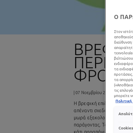
Ο ΠΑΡ
Στον ιστότ
αποθηκεύσο
διεύθυνση 
ΒΡΕΦΙΚ
απαραίτητα
τεχνολογίε
ΠΕΡΙΠΟ
βελτιώσουμ
ενδιαφέρον
ΦΡΟΝΤΊ
τα ενδιαφέ
προτάσεις.
τα απορρίψ
(«Αποθήκευ
τις επιλογ
| 07 Νοεμβρίου 2025
μπορείτε ν
Πολιτικ
Η βρεφική επιδερμίδα είναι
απέναντι σχεδόν στα πάντα
Απολύτ
μωρά εξακολουθεί να αναπτύ
παράγοντας. Το να επιλέξε
Cookie
κάτι παραπάνω από απαραίτ