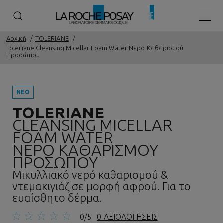
Κεντρ
Αρχική
TOLERIANE
Toleriane Cleansing Micellar Foam Water Νερό Καθαρισμού
Προσώπου
ΝΕΟ
TOLERIANE
CLEANSING MICELLAR
FOAM WATER
ΝΕΡΟ ΚΑΘΑΡΙΣΜΟΥ
ΠΡΟΣΩΠΟΥ
Μικυλλιακό νερό καθαρισμού &
ντεμακιγιάζ σε μορφή αφρού. Για το
ευαίσθητο δέρμα.
0/5
0 ΑΞΙΟΛΟΓΗΣΕΙΣ