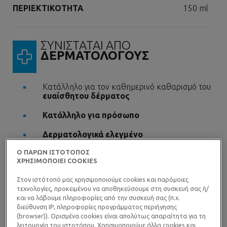
Volume
ΠΕΡΙΕΚΤΙΚΟΤΗΤΑ
150 ml
ΣΥΝΙΣΤΑΤΑΙ ΑΠΟ
ΔΕΡΜΑΤΟΛΟΓΟΥΣ
Κατάλληλο για τον καθημερινό καθαρισμό του
ευαίσθητου δέρματος
Κατάλληλο για πρόσωπο
Δερματολογικά ελεγμένο
Ο ΠΑΡΩΝ ΙΣΤΟΤΟΠΟΣ
ΧΡΗΣΙΜΟΠΟΙΕΙ COOKIES
Στον ιστότοπό μας χρησιμοποιούμε cookies και παρόμοιες
τεχνολογίες, προκειμένου να αποθηκεύσουμε στη συσκευή σας ή/
και να λάβουμε πληροφορίες από την συσκευή σας (π.χ.
ΑΠΟΔΕΔΕΙΓΜΕΝΑ
διεύθυνση IP, πληροφορίες προγράμματος περιήγησης
ΟΦΕΛΗ
(browser)). Ορισμένα cookies είναι απολύτως απαραίτητα για τη
λειτουργία του ιστοτόπου. Χρησιμοποιούμε άλλα cookies και