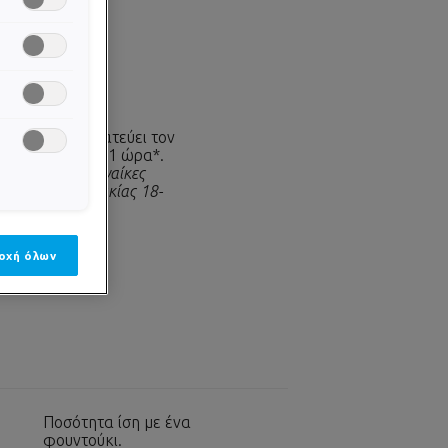
ΩΣΗ
ι για 48 ώρες.
νει και προστατεύει τον
δικό φραγμό σε 1 ώρα*.
δοκιμή σε 24 γυναίκες
 καταγωγής, ηλικίας 18-
οχή όλων
Ποσότητα ίση με ένα
φουντούκι.