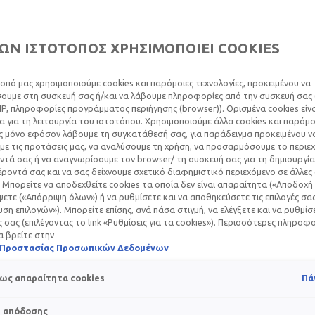
ΩΝ ΙΣΤΟΤΟΠΟΣ ΧΡΗΣΙΜΟΠΟΙΕΙ COOKIES
ΣΥΝΙΣΤΑΤΑΙ
ΔΕΡΜΑΤΟΛ
οπό μας χρησιμοποιούμε cookies και παρόμοιες τεχνολογίες, προκειμένου να
υμε στη συσκευή σας ή/και να λάβουμε πληροφορίες από την συσκευή σας (
Ενυδατική και επα
IP, πληροφορίες προγράμματος περιήγησης (browser)). Ορισμένα cookies εί
Με τη δύναμη της επ
 για τη λειτουργία του ιστοτόπου. Χρησιμοποιούμε άλλα cookies και παρόμο
ς μόνο εφόσον λάβουμε τη συγκατάθεσή σας, για παράδειγμα προκειμένου ν
Κατάλληλο για μικ
ε τις προτάσεις μας, να αναλύσουμε τη χρήση, να προσαρμόσουμε το περιε
τά σας ή να αναγνωρίσουμε τον browser/ τη συσκευή σας για τη δημιουργία
Δοκιμασμένο σε δέ
ροντά σας και να σας δείχνουμε σχετικό διαφημιστικό περιεχόμενο σε άλλες
σύνθεση.
 Μπορείτε να αποδεχθείτε cookies τα οποία δεν είναι απαραίτητα («Αποδοχή 
ετε («Απόρριψη όλων») ή να ρυθμίσετε και να αποθηκεύσετε τις επιλογές σα
ση επιλογών»). Μπορείτε επίσης, ανά πάσα στιγμή, να ελέγξετε και να ρυθμίσ
ές σας (επιλέγοντας το link «Ρυθμίσεις για τα cookies»). Περισσότερες πληροφ
α βρείτε στην
Volu
ΠΕΡΙΕΚΤΙΚΟΤΗΤΑ
40 m
Επόμενος πίνακας
ή Προστασίας Προσωπικών Δεδομένων
ως απαραίτητα cookies
Πά
ΝΑ
s απόδοσης