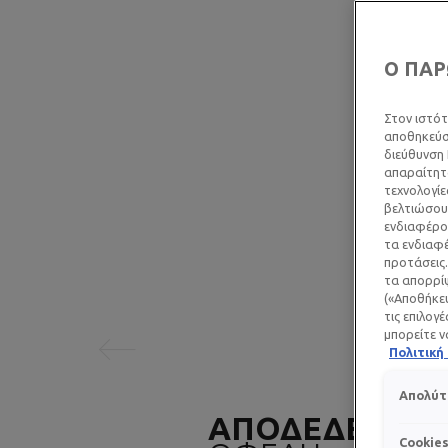
Ο ΠΑΡ
Στον ιστότ
αποθηκεύσο
διεύθυνση 
απαραίτητα
τεχνολογίε
βελτιώσουμ
ενδιαφέρον
Προηγούμενος πίνακας
τα ενδιαφέ
προτάσεις.
τα απορρίψ
(«Αποθήκευ
τις επιλογ
μπορείτε ν
Πολιτικ
Απολύτ
ΑΠΟΔΕΔΕΙΓΜΕ
Cookie