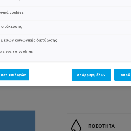
γικά cookies
ΔΡΑΣΗ
ΕΝΥΔΑΤ
s στόχευσης
Άμεση τριπλή
Ενυδατώνε
αποτελεσματικότητα: κατά των
Επανορθώ
s μέσων κοινωνικής δικτύωσης
ερεθισμών, κατά του κνησμού,
επιδερμι
κατά της ερυθρότητας.
* Κλινική 
ις για τα cookies
καυκάσιας
65 ετών.
υση επιλογών
Απόρριψη όλων
Αποδ
ΠΟΣΟΤΗΤΑ