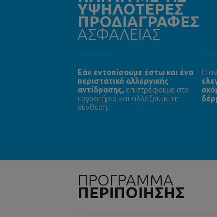
ΥΨΗΛΟΤΕΡΕΣ
ΠΡΟΔΙΑΓΡΑΦΕΣ
ΑΣΦΑΛΕΙΑΣ
Εάν εντοπίσουμε έστω και ένα
Η αν
περιστατικό αλλεργικής
ελε
αντίδρασης,
επιστρέφουμε στο
ακό
εργαστήριο και αλλάζουμε τη
δέρ
σύνθεση.
ΠΡΟΓΡΑΜΜΑ
ΠΕΡΙΠΟΙΗΣΗΣ