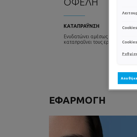
ΟΦΕΛΗ
Λειτουρ
ΚΑΤΑΠΡΑΫΝΣΗ
Cookie
Ενυδατώνει αμέσως το δέρμα και
καταπραΰνει τους ερεθισμούς.
Cookie
Ρυθμίσε
Αποθήκε
ΕΦΑΡΜΟΓΗ