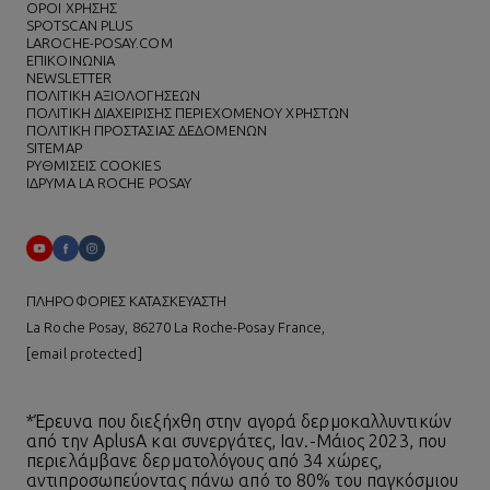
ΌΡΟΙ ΧΡΗΣΗΣ
SPOTSCAN PLUS
LAROCHE-POSAY.COM
ΕΠΙΚΟΙΝΩΝΙΑ
NEWSLETTER
ΠΟΛΙΤΙΚΗ ΑΞΙΟΛΟΓΗΣΕΩΝ
ΠΟΛΙΤΙΚΗ ΔΙΑΧΕΙΡΙΣΗΣ ΠΕΡΙΕΧΟΜΕΝΟΥ ΧΡΗΣΤΩΝ
ΠΟΛΙΤΙΚΗ ΠΡΟΣΤΑΣΙΑΣ ΔΕΔΟΜΕΝΩΝ
SITEMAP
ΡΥΘΜΙΣΕΙΣ COOKIES
ΙΔΡΥΜΑ LA ROCHE POSAY
ΠΛΗΡΟΦΟΡΙΕΣ ΚΑΤΑΣΚΕΥΑΣΤΗ
La Roche Posay, 86270 La Roche-Posay France,
[email protected]
*Έρευνα που διεξήχθη στην αγορά δερμοκαλλυντικών
από την AplusA και συνεργάτες, Ιαν.-Μάιος 2023, που
περιελάμβανε δερματολόγους από 34 χώρες,
αντιπροσωπεύοντας πάνω από το 80% του παγκόσμιου