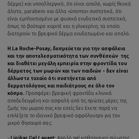
δέρμα) και υποαλλεργικό, ότι είναι απαλό, χωρίς θειικά
άλατα, parabens και άλλα «ύποπτα» συστατικά, ότι
είναι εμπλουτισμένο με φυσικά ενυδατικά συστατικά,
όπως το βούτυρο καριτέ και η γλυκερίνη, τα οποία
διατηρούν το βρεφικό δέρμα ενυδατωμένο και απαλό.
Η La Roche-Posay, δεσμεύεται για την ασφάλεια
και την αποτελεσματικότητα των συνθέσεών της
και διαθέτει μεγάλη εμπειρία στην φροντίδα του
δέρματος των μωρών και των παιδιών - δεν είναι
άλλωστε τυχαίο ότι συστήνεται από
δερματολόγους και παιδιάτρους σε όλο τον
κόσμο.
Προσφέρει βρεφική φροντίδα κλινικά
αποδεδειγμένη και ασφαλή από τις πρώτες μέρες της
ζωής του μωρού σας και εσείς δεν έχετε παρά να
επιλέξετε το ιδανικό βρεφικό αφρόλουτρο για τον
μικρό θησαυρό σας:
-
Lipikar Gel Lavant
: Aπαλό gel καθαρισμού σώματος