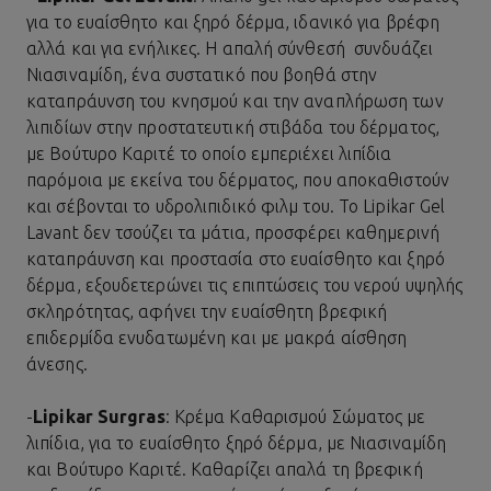
για το ευαίσθητο και ξηρό δέρμα, ιδανικό για βρέφη
αλλά και για ενήλικες. Η απαλή σύνθεσή συνδυάζει
Νιασιναμίδη
, ένα συστατικό που βοηθά στην
καταπράυνση του κνησμού και την αναπλήρωση των
λιπιδίων στην προστατευτική στιβάδα του δέρματος,
με Βούτυρο Καριτέ το οποίο εμπεριέχει λιπίδια
παρόμοια με εκείνα του δέρματος, που αποκαθιστούν
και σέβονται το υδρολιπιδικό φιλμ του. Το Lipikar Gel
Lavant δεν τσούζει τα μάτια, προσφέρει καθημερινή
καταπράυνση και προστασία στο ευαίσθητο και ξηρό
δέρμα, εξουδετερώνει τις επιπτώσεις του νερού υψηλής
σκληρότητας, αφήνει την ευαίσθητη βρεφική
επιδερμίδα ενυδατωμένη και με μακρά αίσθηση
άνεσης.
-
Lipikar Surgras
: Κρέμα Καθαρισμού Σώματος με
λιπίδια, για το ευαίσθητο
ξηρό δέρμα
, με Νιασιναμίδη
και Βούτυρο Καριτέ. Καθαρίζει απαλά τη βρεφική