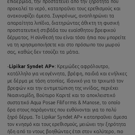
επιδερμίδα, την προστατεύει από την ξηρότητα που
προκαλεί το νερό, καταπραΰνει τους ερεθισμούς και
ανακουφίζει άμεσα. Συγχρόνως, αναπληρώνει τα
απαραίτητα λιπίδια, διατηρώντας άθικτη τη φυσική
προστατευτική στιβάδα του ευαίσθητου βρεφικού
δέρματος. Η σύνθεσή του είναι τόσο ήπια που μπορείτε
να τη χρησιμοποιήσετε και στο πρόσωπο του μωρού
σας, καθώς δεν τσούζει τα μάτια.
-
Lipikar Syndet AP+
: Κρεμώδες αφρόλουτρο,
κατάλληλο για νεογέννητα, βρέφη, παιδιά και ενήλικες
με δέρμα με τάση ατοπίας. Ιδανικό για το τριχωτό τον
βρεφών και την αντιμετώπιση της νινίδας, περιέχει
Νιασιναμίδη, Βούτυρο Καριτέ και το αποκλειστικό
συστατικό
Aqua Posae Filiformis
& Manose, το οποίο
δρα στους παράγοντες που ευθύνονται για το πολύ
ξηρό δέρμα. Το Lipikar Syndet AP+ καταπραΰνει άμεσα
τον κνησμό και τους ερεθισμούς, μειώνει την ξηρότητα
ήδη από το ντους βοηθώντας έτσι στον καλύτερο, πιο