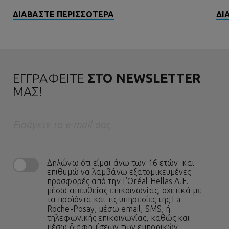
ΔΙΑΒΑΣΤΕ ΠΕΡΙΣΣΟΤΕΡΑ
ΔΙ
ΕΓΓΡΑΦΕΙΤΕ
ΣΤΟ NEWSLETTER
ΜΑΣ!
Eισάγετε το e-mail σας
Δηλώνω ότι είμαι άνω των 16 ετών και
επιθυμώ να λαμβάνω εξατομικευμένες
προσφορές από την L’Oréal Hellas A.E.
μέσω απευθείας επικοινωνίας, σχετικά με
τα προϊόντα και τις υπηρεσίες της La
Roche-Posay, μέσω email, SMS, ή
τηλεφωνικής επικοινωνίας, καθώς και
μέσω διαφημίσεων των εμπορικών