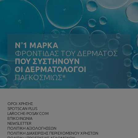
N
°
1 ΜΑΡΚΑ
ΦΡΟΝΤΙΔΑΣ ΤΟΥ ΔΕΡΜΑΤΟΣ
ΠΟΥ ΣΥΣΤΗΝΟΥΝ
ΟΙ ΔΕΡΜΑΤΟΛΟΓΟΙ
ΠΑΓΚΟΣΜΙΩΣ*
ΌΡΟΙ ΧΡΗΣΗΣ
SPOTSCAN PLUS
LAROCHE-POSAY.COM
ΕΠΙΚΟΙΝΩΝΙΑ
NEWSLETTER
ΠΟΛΙΤΙΚΗ ΑΞΙΟΛΟΓΗΣΕΩΝ
ΠΟΛΙΤΙΚΗ ΔΙΑΧΕΙΡΙΣΗΣ ΠΕΡΙΕΧΟΜΕΝΟΥ ΧΡΗΣΤΩΝ
ΠΟΛΙΤΙΚΗ ΠΡΟΣΤΑΣΙΑΣ ΔΕΔΟΜΕΝΩΝ