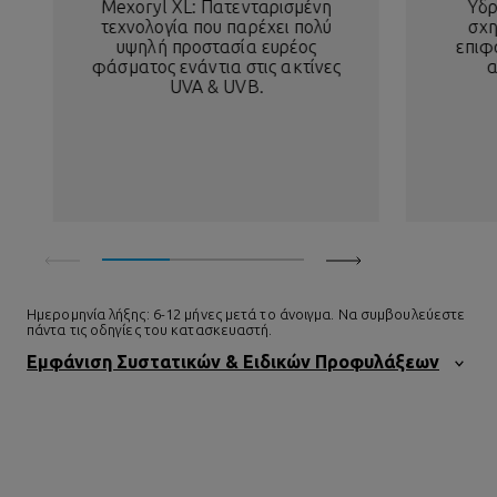
Mexoryl XL: Πατενταρισμένη
Υδ
τεχνολογία που παρέχει πολύ
σχη
υψηλή προστασία ευρέος
επιφ
φάσματος ενάντια στις ακτίνες
α
UVA & UVB.
Ημερομηνία λήξης: 6-12 μήνες μετά το άνοιγμα. Να συμβουλεύεστε
πάντα τις οδηγίες του κατασκευαστή.
Εμφάνιση Συστατικών & Ειδικών Προφυλάξεων