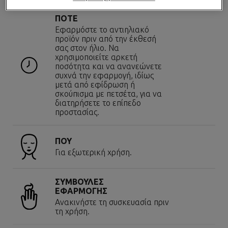
ΠΟΤΕ
Εφαρμόστε το αντιηλιακό
προϊόν πριν από την έκθεσή
σας στον ήλιο. Να
χρησιμοποιείτε αρκετή
ποσότητα και να ανανεώνετε
συχνά την εφαρμογή, ιδίως
μετά από εφίδρωση ή
σκούπισμα με πετσέτα, για να
διατηρήσετε το επίπεδο
προστασίας.
ΠΟΥ
Για εξωτερική χρήση.
ΣΥΜΒΟΥΛΕΣ
ΕΦΑΡΜΟΓΗΣ
Ανακινήστε τη συσκευασία πριν
τη χρήση.