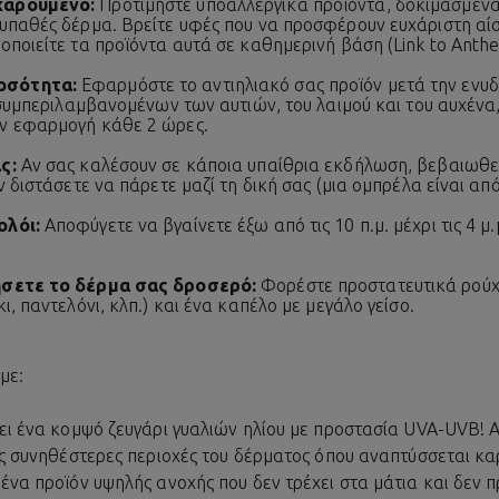
χαρούμενο:
Προτιμήστε υποαλλεργικά προϊόντα, δοκιμασμένα
υπαθές δέρμα. Βρείτε υφές που να προσφέρουν ευχάριστη αί
ποιείτε τα προϊόντα αυτά σε καθημερινή βάση (Link to Anthel
οσότητα:
Εφαρμόστε το αντιηλιακό σας προϊόν μετά την ενυδ
, συμπεριλαμβανομένων των αυτιών, του λαιμού και του αυχέν
ν εφαρμογή κάθε 2 ώρες.
ς:
Αν σας καλέσουν σε κάποια υπαίθρια εκδήλωση, βεβαιωθεί
ν διστάσετε να πάρετε μαζί τη δική σας (μια ομπρέλα είναι απ
ολόι:
Αποφύγετε να βγαίνετε έξω από τις 10 π.μ. μέχρι τις 4 μ.μ
ήσετε το δέρμα σας δροσερό:
Φορέστε προστατευτικά ρούχ
ι, παντελόνι, κλπ.) και ένα καπέλο με μεγάλο γείσο.
με:
νει ένα κομψό ζευγάρι γυαλιών ηλίου με προστασία UVA-UVB! 
τις συνηθέστερες περιοχές του δέρματος όπου αναπτύσσεται κ
ένα προϊόν υψηλής ανοχής που δεν τρέχει στα μάτια και δεν π