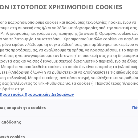
ΩΝ ΙΣΤΟΤΟΠΟΣ ΧΡΗΣΙΜΟΠΟΙΕΙ COOKIES
οπό μας χρησιμοποιούμε cookies και παρόμοιες τεχνολογίες, προκειμένου να
υμε στη συσκευή σας ή/και να λάβουμε πληροφορίες από την συσκευή σας (
ΑΚΉ ΠΡΟΣΤΑΣΊΑ Κ
IP, πληροφορίες προγράμματος περιήγησης (browser)). Ορισμένα cookies εί
 για τη λειτουργία του ιστοτόπου. Χρησιμοποιούμε άλλα cookies και παρόμο
ς μόνο εφόσον λάβουμε τη συγκατάθεσή σας, για παράδειγμα προκειμένου ν
ΓΙΚΈΣ ΘΕΡΑΠΕΊΕΣ
ε τις προτάσεις μας, να αναλύσουμε τη χρήση, να προσαρμόσουμε το περιε
τά σας ή να αναγνωρίσουμε τον browser/ τη συσκευή σας για τη δημιουργία
ροντά σας και να σας δείχνουμε σχετικό διαφημιστικό περιεχόμενο σε άλλες
 Μπορείτε να αποδεχθείτε cookies τα οποία δεν είναι απαραίτητα («Αποδοχή 
Μαΐου 2024
ετε («Απόρριψη όλων») ή να ρυθμίσετε και να αποθηκεύσετε τις επιλογές σα
ση επιλογών»). Μπορείτε επίσης, ανά πάσα στιγμή, να ελέγξετε και να ρυθμίσ
νο, όπως η χημειοθεραπεία, η ακτινοθεραπεία και η ανοσοθερ
ές σας (επιλέγοντας το link «Ρυθμίσεις για τα cookies»). Περισσότερες πληροφ
α βρείτε στην
έρμα, οι οποίες είναι γνωστές σαν δερματικές παρενέργειες.
ή Προστασίας Προσωπικών Δεδομένων
νήθεις: τα 2/3 των ασθενών που υποβάλλονται σε θεραπεία για
ως απαραίτητα cookies
Πά
s απόδοσης
αγές εξαρτώνται από την εκάστοτε θεραπεία και τη μοναδική
σε αυτή.
γικά cookies