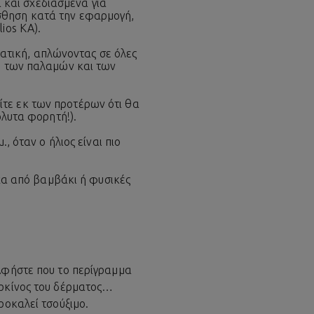
 και σχεδιασμένα για
σθηση κατά την εφαρμογή,
ios KA).
ατική, απλώνοντας σε όλες
α, των παλαμών και των
τε εκ των προτέρων ότι θα
όλυτα φορητή!).
., όταν ο ήλιος είναι πιο
α από βαμβάκι ή φυσικές
Αφήστε που το περίγραμμα
αρκίνος του δέρματος…
ροκαλεί τσούξιμο.