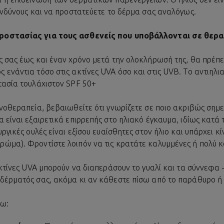
ινδύνους και να προστατεύετε το δέρμα σας αναλόγως.
ροστασίας για τους ασθενείς που υποβάλλονται σε θεραπ
ς σας έως και έναν χρόνο μετά την ολοκλήρωσή της, θα πρέπει
ενάντια τόσο στις ακτίνες UVA όσο και στις UVB. Το αντιηλι
τασία τουλάχιστον SPF 50+
νοθεραπεία, βεβαιωθείτε ότι γνωρίζετε σε ποιο ακριβώς σημε
 είναι εξαιρετικά επιρρεπής στο ηλιακό έγκαυμα, ιδίως κατά
υργικές ουλές είναι εξίσου ευαίσθητες στον ήλιο και υπάρχει 
ώμα). Φροντίστε λοιπόν να τις κρατάτε καλυμμένες ή πολύ 
ακτίνες UVA μπορούν να διαπεράσουν το γυαλί και τα σύννεφα 
δέρματός σας, ακόμα κι αν κάθεστε πίσω από το παράθυρο ή 
ξω: