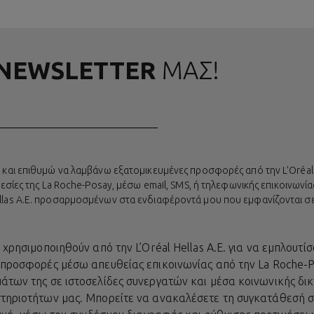
 NEWSLETTER
ΜΑΣ!
 και επιθυμώ να λαμβάνω εξατομικευμένες προσφορές από την L’Oréal H
ηρεσίες της La Roche-Posay, μέσω email, SMS, ή τηλεφωνικής επικοινων
llas A.E. προσαρμοσμένων στα ενδιαφέροντά μου που εμφανίζονται σ
ρησιμοποιηθούν από την L’Oréal Hellas A.E. για να εμπλουτίσ
προσφορές μέσω απευθείας επικοινωνίας από την La Roche-
ων της σε ιστοσελίδες συνεργατών και μέσα κοινωνικής δικτ
ριοτήτων μας. Μπορείτε να ανακαλέσετε τη συγκατάθεσή σας 