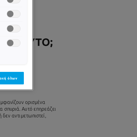
ΤΑΙ ΑΥΤΌ;
οχή όλων
 ΕΦΗΒΕΙΑ;
 Εμφανίζουν ορισμένα
α σπυριά. Αυτό επηρεάζει
ή δεν αντιμετωπιστεί,