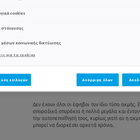
Ι
γικά cookies
s στόχευσης
ΠΏΣ ΑΝΤΙΜΕΤΩΠΊΖΕ
s μέσων κοινωνικής δικτύωσης
ΕΣ
ις για τα cookies
Οι συμβουλές ενός δερματολόγου.
υση επιλογών
Απόρριψη όλων
Αποδ
ΥΠΑΡΧΟΥΝ ΠΟΛΛΑ ΕΙΔΗ ΑΚΜΗΣ ΚΑΤΑ ΤΗΝ
Δεν έχουν όλοι οι έφηβοι τον ίδιο τύπο ακμής.
σποραδικά σπυράκια ή πολλά μεγάλα και έντον
την αυτοπεποίθησή τους, κυρίως γιατί αν η ακμ
μπορεί να διαρκέσει αρκετά χρόνια.