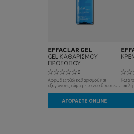
EFFACLAR GEL
EFF
GEL ΚΑΘΑΡΙΣΜΟΥ
ΚΡΕ
ΠΡΟΣΩΠΟΥ
0
Αφρώδες τζελ καθαρισμού και
Κατά τ
εξυγίανσης, τώρα με το νέο δραστικό
Τριπλή
συστατικό Phylobioma, με τη δύναμη
ατελει
της επιστήμης του μικροβιώματος.
ακμής,
ΑΓΟΡΑΣΤΕ ONLINE
Εξισορροπεί το pH του δέρματος.
του μι