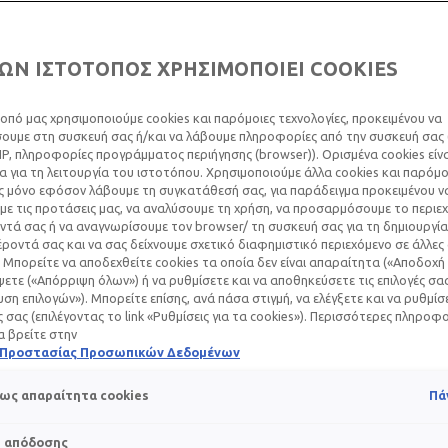
ΩΝ ΙΣΤΟΤΟΠΟΣ ΧΡΗΣΙΜΟΠΟΙΕΙ COOKIES
οπό μας χρησιμοποιούμε cookies και παρόμοιες τεχνολογίες, προκειμένου να
υμε στη συσκευή σας ή/και να λάβουμε πληροφορίες από την συσκευή σας (
Ή ΑΚΜΉ: ΕΊΔΗ ΚΑΙ
IP, πληροφορίες προγράμματος περιήγησης (browser)). Ορισμένα cookies εί
 για τη λειτουργία του ιστοτόπου. Χρησιμοποιούμε άλλα cookies και παρόμο
ΤΏΠΙΣΗ
ς μόνο εφόσον λάβουμε τη συγκατάθεσή σας, για παράδειγμα προκειμένου ν
ε τις προτάσεις μας, να αναλύσουμε τη χρήση, να προσαρμόσουμε το περιε
τά σας ή να αναγνωρίσουμε τον browser/ τη συσκευή σας για τη δημιουργία
ροντά σας και να σας δείχνουμε σχετικό διαφημιστικό περιεχόμενο σε άλλες
 Μπορείτε να αποδεχθείτε cookies τα οποία δεν είναι απαραίτητα («Αποδοχή 
Φεβρουαρίου 2025
ετε («Απόρριψη όλων») ή να ρυθμίσετε και να αποθηκεύσετε τις επιλογές σα
ση επιλογών»). Μπορείτε επίσης, ανά πάσα στιγμή, να ελέγξετε και να ρυθμίσ
αι στη διάρκεια της εφηβείας σχεδόν στο 80% των εφήβων.
ές σας (επιλέγοντας το link «Ρυθμίσεις για τα cookies»). Περισσότερες πληροφ
α βρείτε στην
ή Προστασίας Προσωπικών Δεδομένων
τη γίνονται λιπαρά, ενώ οι πόροι της επιδερμίδας φράζουν. 
ην επιδερμίδα.
ως απαραίτητα cookies
Πά
s απόδοσης