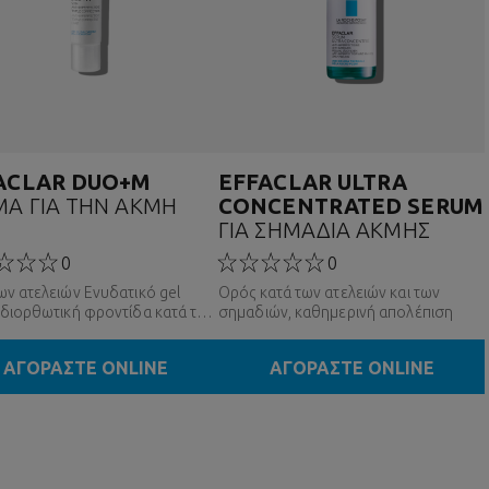
ACLAR DUO+M
EFFACLAR ULTRA
ΜΑ ΓΙΑ ΤΗΝ ΑΚΜΗ
CONCENTRATED SERUM
ΓΙΑ ΣΗΜΑΔΙΑ ΑΚΜΗΣ
0
0
ων ατελειών Ενυδατικό gel
Ορός κατά των ατελειών και των
 διορθωτική φροντίδα κατά των
σημαδιών, καθημερινή απολέπιση
ών για το λιπαρό δέρμα με τάση
 με τη δύναμη της επιστήμης
ΑΓΟΡΑΣΤΕ ONLINE
ΑΓΟΡΑΣΤΕ ONLINE
κροβιώματος.