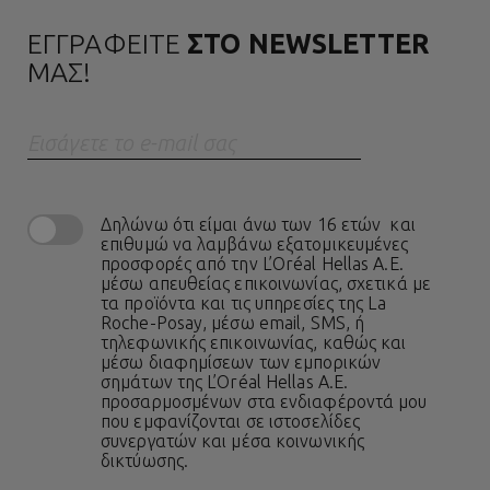
ΕΓΓΡΑΦΕΙΤΕ
ΣΤΟ NEWSLETTER
ΜΑΣ!
Eισάγετε το e-mail σας
Δηλώνω ότι είμαι άνω των 16 ετών και
επιθυμώ να λαμβάνω εξατομικευμένες
προσφορές από την L’Oréal Hellas A.E.
μέσω απευθείας επικοινωνίας, σχετικά με
τα προϊόντα και τις υπηρεσίες της La
Roche-Posay, μέσω email, SMS, ή
τηλεφωνικής επικοινωνίας, καθώς και
μέσω διαφημίσεων των εμπορικών
σημάτων της L’Oréal Hellas A.E.
προσαρμοσμένων στα ενδιαφέροντά μου
που εμφανίζονται σε ιστοσελίδες
συνεργατών και μέσα κοινωνικής
δικτύωσης.