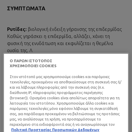
ΣΥΜΠΤΏΜΑΤΑ
Ρυτίδες:
βιολογική ένδειξη γήρανσης της επιδερμίδας
Καθώς γηράσκει η επιδερμίδα, αλλάζει, χάνει τη
φυσική της ενυδάτωση και εκφυλίζεται η θεμέλια
ουσία της. Λ
Ο ΠΑΡΩΝ ΙΣΤΟΤΟΠΟΣ
ΧΡΗΣΙΜΟΠΟΙΕΙ COOKIES
όγω της έλλειψης ενυδάτωσης και θρεπτικών
συστατικών, μειώνεται η παραγωγή κολλαγόνου. Αυτός
Στον ιστότοπό μας χρησιμοποιούμε cookies και παρόμοιες
ο ιστός στήριξης αδυνατίζει, προκαλώντας απώλεια
τεχνολογίες, προκειμένου να αποθηκεύσουμε στη συσκευή σας ή/
και να λάβουμε πληροφορίες από την συσκευή σας (π.χ.
τόνου και σφριγηλότητας. Η συνοχή μεταξύ της
διεύθυνση IP, πληροφορίες προγράμματος περιήγησης
δερμίδας και της επιδερμίδας χαλαρώνει.
(browser)). Ορισμένα cookies είναι απολύτως απαραίτητα για τη
λειτουργία του ιστοτόπου. Χρησιμοποιούμε άλλα cookies και
παρόμοιες τεχνολογίες μόνο εφόσον λάβουμε τη συγκατάθεσή
Στην επιφάνεια της επιδερμίδας σχηματίζονται
σας, για παράδειγμα προκειμένου να βελτιώσουμε τις προτάσεις
μας, να αναλύσουμε τη χρήση, να προσαρμόσουμε το
βαθουλώματα, δηλαδή ρυτίδες. Οι ρυτίδες είναι ένα
περιεχόμενο στα ενδιαφέροντά σας ή να αναγνωρίσουμε τον
από τα πρώτα εμφανή σημάδια γήρανσης της
browser/ τη συσκευή σας για τη δημιουργία προφίλ με τα
Πολιτική Προστασίας Προσωπικών Δεδομένων