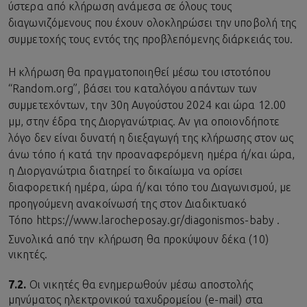
ύστερα από κλήρωση ανάμεσα σε όλους τους
διαγωνιζόμενους που έχουν ολοκληρώσει την υποβολή της
συμμετοχής τους εντός της προβλεπόμενης διάρκειάς του.
Η κλήρωση θα πραγματοποιηθεί μέσω του ιστοτόπου
“Random.org”, βάσει του καταλόγου απάντων των
συμμετεχόντων, την 30η Αυγούστου 2024 και ώρα 12.00
μμ, στην έδρα της Διοργανώτριας. Αν για οποιονδήποτε
λόγο δεν είναι δυνατή η διεξαγωγή της κλήρωσης στον ως
άνω τόπο ή κατά την προαναφερόμενη ημέρα ή/και ώρα,
η Διοργανώτρια διατηρεί το δικαίωμα να ορίσει
διαφορετική ημέρα, ώρα ή/και τόπο του Διαγωνισμού, με
προηγούμενη ανακοίνωσή της στον Διαδικτυακό
Τόπο https://www.larocheposay.gr/diagonismos-baby .
Συνολικά από την κλήρωση θα προκύψουν δέκα (10)
νικητές.
7.2.
Οι νικητές θα ενημερωθούν μέσω αποστολής
μηνύματος ηλεκτρονικού ταχυδρομείου (e-mail) στα