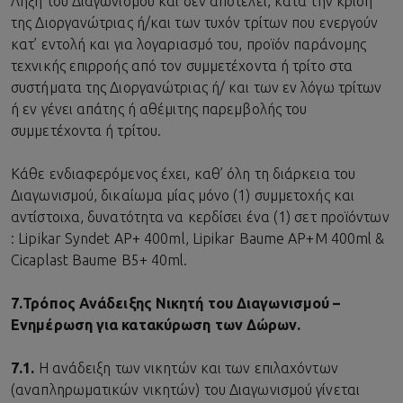
Λήξη του Διαγωνισμού και δεν αποτελεί, κατά την κρίση
της Διοργανώτριας ή/και των τυχόν τρίτων που ενεργούν
κατ’ εντολή και για λογαριασμό του, προϊόν παράνομης
τεχνικής επιρροής από τον συμμετέχοντα ή τρίτο στα
συστήματα της Διοργανώτριας ή/ και των εν λόγω τρίτων
ή εν γένει απάτης ή αθέμιτης παρεμβολής του
συμμετέχοντα ή τρίτου.
Κάθε ενδιαφερόμενος έχει, καθ’ όλη τη διάρκεια του
Διαγωνισμού, δικαίωμα μίας μόνο (1) συμμετοχής και
αντίστοιχα, δυνατότητα να κερδίσει ένα (1) σετ προϊόντων
: Lipikar Syndet AP+ 400ml, Lipikar Baume AP+M 400ml &
Cicaplast Baume B5+ 40ml.
7.
Τρόπος Ανάδειξης Νικητή του Διαγωνισμού –
Ενημέρωση για κατακύρωση των Δώρων.
7.1.
Η ανάδειξη των νικητών και των επιλαχόντων
(αναπληρωματικών νικητών) του Διαγωνισμού γίνεται