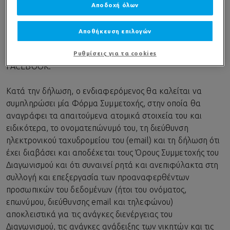
5.1.
Κάθε ενδιαφερόμενος που επιθυμεί να συμμετάσχει
Αποδοχή όλων
στο Διαγωνισμό, μπορεί να προβεί σε επιλογή («κλικ») στο
εικονίδιο «SIGN UP» στη σχετική διαφήμιση («lead ad») της
Αποθήκευση επιλογών
Διοργανώτριας, η οποία θα του εμφανίζεται ενώ
περιηγείται στο προφίλ που διατηρεί στη σελίδα του
Ρυθμίσεις για τα cookies
FACEBOOK.
Κατά την δήλωση, ο ενδιαφερόμενος θα καλείται να
συμπληρώσει μία Φόρμα Συμμετοχής, στην οποία θα
αναγράφει τα απαιτούμενα ατομικά στοιχεία του και
ειδικότερα, το ονοματεπώνυμό του, τη διεύθυνση
ηλεκτρονικού ταχυδρομείου του (email) και τη δήλωση ότι
έχει διαβάσει και αποδέχεται τους Όρους Συμμετοχής του
Διαγωνισμού και ότι συναινεί ρητά και ανεπιφύλακτα στη
συλλογή και επεξεργασία των προαναφερθέντων
προσωπικών του δεδομένων (ήτοι του ονόματος,
επωνύμου, διεύθυνσης email και τηλεφώνου)
αποκλειστικά για τις ανάγκες διενέργειας του
Διαγωνισμού, τις ανάγκες ανάδειξης των νικητών και τις