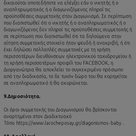
δικαιούται οποτεδήποτε να ελέγξει εάν ο νικητής ή ο
αναπληρωματικός ή ο διαγωνιζόμενος πληροί τις
προϋποθέσεις συμμετοχής στον Διαγωνισμό. Σε περίπτωση
που διαπιστωθεί ότι ο νικητής ή ο αναπληρωματικός ή ο
διαγωνιζόμενος δεν πληροί τις προϋποθέσεις συμμετοχής ή
σε περίπτωση που διαπιστωθεί ότι τα δηλούμενα στην
αίτηση συμμετοχής στοιχεία ήταν ψευδή ή ανακριβή, ή ότι
έχει δηλώσει πολλαπλές συμμετοχές με τη χρήση
περισσοτέρων διευθύνσεων ηλεκτρονικού ταχυδρομείου ή
τη χρήση περισσοτέρων προφίλ του FACEBOOK, η
Διοργανώτρια θα αποκλείει το συγκεκριμένο πρόσωπο
από την διαδικασία, το δε τυχόν δώρο του θα χορηγείται
σε αναπληρωματικό ή θα ακυρώνεται.
9.
Δημοσιότητα.
Οι όροι συμμετοχής του Διαγωνισμού θα βρίσκονται
αναρτημένοι στον Διαδικτυακό
Τόπο https://www.larocheposay.gr/diagonismos-baby .