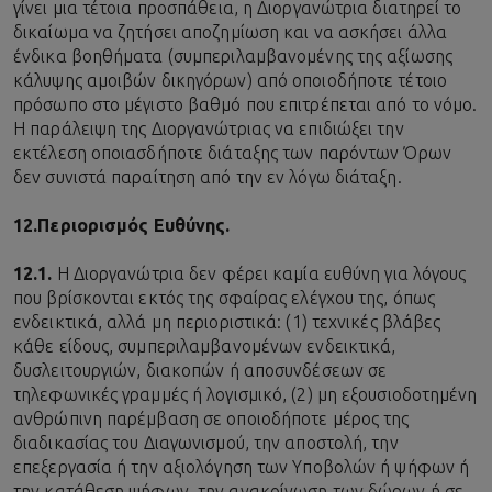
γίνει μια τέτοια προσπάθεια, η Διοργανώτρια διατηρεί το
δικαίωμα να ζητήσει αποζημίωση και να ασκήσει άλλα
ένδικα βοηθήματα (συμπεριλαμβανομένης της αξίωσης
κάλυψης αμοιβών δικηγόρων) από οποιοδήποτε τέτοιο
πρόσωπο στο μέγιστο βαθμό που επιτρέπεται από το νόμο.
Η παράλειψη της Διοργανώτριας να επιδιώξει την
εκτέλεση οποιασδήποτε διάταξης των παρόντων Όρων
δεν συνιστά παραίτηση από την εν λόγω διάταξη.
12.
Περιορισμός Ευθύνης.
12.1.
Η Διοργανώτρια δεν φέρει καμία ευθύνη για λόγους
που βρίσκονται εκτός της σφαίρας ελέγχου της, όπως
ενδεικτικά, αλλά μη περιοριστικά: (1) τεχνικές βλάβες
κάθε είδους, συμπεριλαμβανομένων ενδεικτικά,
δυσλειτουργιών, διακοπών ή αποσυνδέσεων σε
τηλεφωνικές γραμμές ή λογισμικό, (2) μη εξουσιοδοτημένη
ανθρώπινη παρέμβαση σε οποιοδήποτε μέρος της
διαδικασίας του Διαγωνισμού, την αποστολή, την
επεξεργασία ή την αξιολόγηση των Υποβολών ή ψήφων ή
την κατάθεση ψήφων, την ανακοίνωση των δώρων ή σε