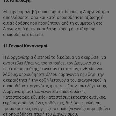
10. Απαλλαγή.
Με την παραλαβή οποιουδήποτε δώρου, η Διοργανώτρια
απαλλάσσεται από και κατά οποιασδήποτε αξίωσης ή
αιτίας δράσης που προκύπτουν από τη συμμετοχή στο
Διαγωνισμό ή την παραλαβή, χρήση ή κατάχρηση
οποιουδήποτε δώρου.
11.
Γενικοί Κανονισμοί.
Η Διοργανώτρια διατηρεί το δικαίωμα να ακυρώσει, να
αναστείλει ή/και να τροποποιήσει τον Διαγωνισμό σε
περίπτωση απάτης, τεχνικών αποτυχιών, ανθρώπινου
λάθους, οποιουδήποτε άλλου παράγοντα που θίγει την
ακεραιότητα ή την ορθή λειτουργία του Διαγωνισμού, ή
οποιουδήποτε γεγονότος ή αιτίας πέραν του ελέγχου της
Διοργανώτριας (π.χ. γεγονότα όπως φυσικές
καταστροφές, εθνικές καταστάσεις έκτακτης ανάγκης,
ευρέως διαδεδομένες ασθένειες, δηλώσεις πολέμου,
τρομοκρατικές ενέργειες) το οποίο (γεγονός) παρεμβαίνει
σε οποιαδήποτε πτυχή του Διαγωνισμού,