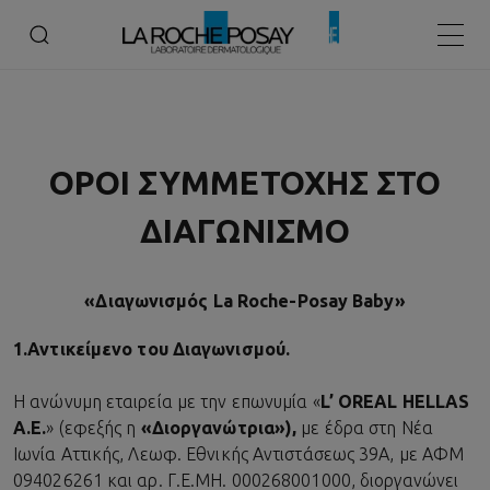
Αρχική
ΟΡΟΙ ΣΥΜΜΕΤΟΧΗΣ ΣΤΟ ΔΙΑΓΩΝΙΣΜΟ BABY
Κεντρ
ΟΡΟΙ ΣΥΜΜΕΤΟΧΗΣ ΣΤΟ
ΔΙΑΓΩΝΙΣΜΟ
«Διαγωνισμός La Roche-Posay Baby»
1.
Αντικείμενο του Διαγωνισμού.
Η ανώνυμη εταιρεία με την επωνυμία «
L’ OREAL HELLAS
Α.Ε.
» (εφεξής η
«Διοργανώτρια»),
με έδρα στη Νέα
Ιωνία Αττικής, Λεωφ. Εθνικής Αντιστάσεως 39Α, με ΑΦΜ
094026261 και αρ. Γ.Ε.ΜΗ. 000268001000, διοργανώνει