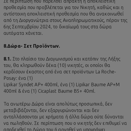
Σε περίπτωση που παρέλθει άπρακτη η αποκλειστική
προθεσμία που προβλέπεται για τον Νικητή, καθώς και η
αντίστοιχη αποκλειστική προθεσμία που θα ανακοινωθεί
από τη Διοργανώτρια στους Αναπληρωματικούς, πέραν της
6ης Σεπτεμβρίου 2024, το δικαίωμά τους στα δώρα
αυτόματα χάνεται.
8.
Δώρα- Σετ Προϊόντων.
8.1.
Στο πλαίσιο του Διαγωνισμού και κατόπιν της Λήξης
του, θα κληρωθούν δέκα (10) νικητές, οι οποίοι θα
κερδίσουν έκαστος από ένα σετ προϊόντων La Roche-
Posay: ένα (1)
Lipikar Syndet AP+ 400ml, ένα (1) Lipikar Baume AP+M
400ml & ένα (1) Cicaplast Baume B5+ 40ml.
Τα ανωτέρω Δώρα είναι απολύτως προσωπικά, δεν
μεταβιβάζονται, δεν εξαργυρώνονται και δεν
ανταλλάσσονται με χρήματα ή άλλα δώρα ούτε δύνανται
να πωληθούν. Σε περίπτωση που ο νικητής δεν επιθυμεί να
αποδεχθεί το Δώρο του ή αρνηθεί να υπογράψει